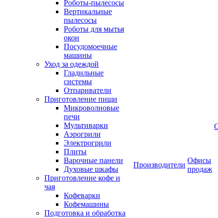
Роботы-пылесосы
Вертикальные
пылесосы
Роботы для мытья
окон
Посудомоечные
машины
Уход за одеждой
Гладильные
системы
Отпариватели
Приготовление пищи
Микроволновые
печи
Мультиварки
Аэрогрили
Электрогрили
Плиты
Варочные панели
Офисы
Производители
Духовые шкафы
продаж
Приготовление кофе и
чая
Кофеварки
Кофемашины
Подготовка и обработка