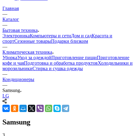
Главная
—
Каталог
—
Бытовая техника
Электроника
Компьютеры и сети
Дом и сад
Красота и
спорт
Сезонные товары
Подарки близким
—
Климатическая техника
Уборка
Уход за одеждой
Приготовление пищи
Приготовление
кофе и чая
Подготовка и обработка продуктов
Холодильники и
морозильники
Стирка и сушка одежды
—
Кондиционеры
—
Samsung
LG
Samsung
3