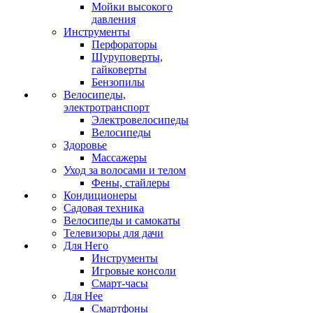
Мойки высокого
давления
Инструменты
Перфораторы
Шуруповерты,
гайковерты
Бензопилы
Велосипеды,
электротранспорт
Электровелосипеды
Велосипеды
Здоровье
Массажеры
Уход за волосами и телом
Фены, стайлеры
Кондиционеры
Садовая техника
Велосипеды и самокаты
Телевизоры для дачи
Для Него
Инструменты
Игровые консоли
Смарт-часы
Для Нее
Смартфоны