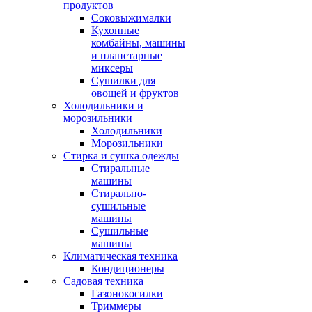
продуктов
Соковыжималки
Кухонные
комбайны, машины
и планетарные
миксеры
Сушилки для
овощей и фруктов
Холодильники и
морозильники
Холодильники
Морозильники
Стирка и сушка одежды
Стиральные
машины
Стирально-
сушильные
машины
Сушильные
машины
Климатическая техника
Кондиционеры
Садовая техника
Газонокосилки
Триммеры