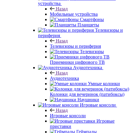
устройства
Назад
Мобильные устройства
Смартфоны
Планшеты
Телевизоры и
периферия
Назад
Телевизоры и периферия
Телевизоры
Приемники цифрового ТВ
Аудиотехника
Назад
Аудиотехника
Умные колонки
Колонки для вечеринок (патибоксы)
Наушники
Игровые консоли
Назад
Игровые консоли
Игровые
приставки
Геймпады