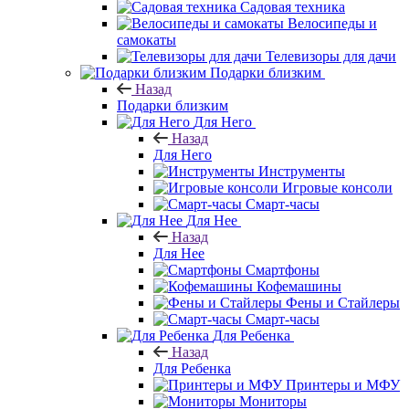
Садовая техника
Велосипеды и
самокаты
Телевизоры для дачи
Подарки близким
Назад
Подарки близким
Для Него
Назад
Для Него
Инструменты
Игровые консоли
Смарт-часы
Для Нее
Назад
Для Нее
Смартфоны
Кофемашины
Фены и Стайлеры
Смарт-часы
Для Ребенка
Назад
Для Ребенка
Принтеры и МФУ
Мониторы