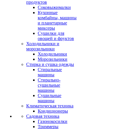
продуктов
Соковыжималки
Кухонные
комбайны, машины
и планетарные
миксеры
Сушилки для
овощей и фруктов
Холодильники и
морозильники
Холодильники
Морозильники
Стирка и сушка одежды
Стиральные
машины
Стирально-
сушильные
машины
Сушильные
машины
Климатическая техника
Кондиционеры
Садовая техника
Газонокосилки
Триммеры