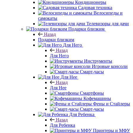
Кондиционеры
Садовая техника
Велосипеды и
самокаты
Телевизоры для дачи
Подарки близким
Назад
Подарки близким
Для Него
Назад
Для Него
Инструменты
Игровые консоли
Смарт-часы
Для Нее
Назад
Для Нее
Смартфоны
Кофемашины
Фены и Стайлеры
Смарт-часы
Для Ребенка
Назад
Для Ребенка
Принтеры и МФУ