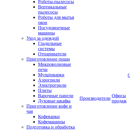
Роботы-пылесосы
Вертикальные
пылесосы
Роботы для мытья
окон
Посудомоечные
машины
Уход за одеждой
Гладильные
системы
Отпариватели
Приготовление пищи
Микроволновые
печи
Мультиварки
Аэрогрили
Электрогрили
Плиты
Варочные панели
Офисы
Производители
Духовые шкафы
продаж
Приготовление кофе и
чая
Кофеварки
Кофемашины
Подготовка и обработка