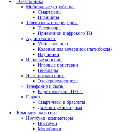
Электроника
Мобильные устройства
Смартфоны
Планшеты
Телевизоры и периферия
Телевизоры
Приемники цифрового ТВ
Аудиотехника
Умные колонки
Колонки для вечеринок (патибоксы)
Наушники
Игровые консоли
Игровые приставки
Геймпады
Электротранспорт
Электровелосипеды
Телефония и связь
Радиотелефоны DECT
Гаджеты
Смарт-часы и браслеты
Датчики умного дома
Компьютеры и сети
Ноутбуки, компьютеры
Ноутбуки
Моноблоки