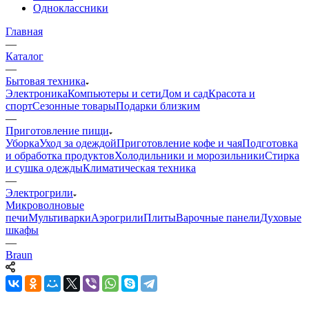
Одноклассники
Главная
—
Каталог
—
Бытовая техника
Электроника
Компьютеры и сети
Дом и сад
Красота и
спорт
Сезонные товары
Подарки близким
—
Приготовление пищи
Уборка
Уход за одеждой
Приготовление кофе и чая
Подготовка
и обработка продуктов
Холодильники и морозильники
Стирка
и сушка одежды
Климатическая техника
—
Электрогрили
Микроволновые
печи
Мультиварки
Аэрогрили
Плиты
Варочные панели
Духовые
шкафы
—
Braun