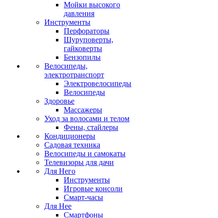
Мойки высокого
давления
Инструменты
Перфораторы
Шуруповерты,
гайковерты
Бензопилы
Велосипеды,
электротранспорт
Электровелосипеды
Велосипеды
Здоровье
Массажеры
Уход за волосами и телом
Фены, стайлеры
Кондиционеры
Садовая техника
Велосипеды и самокаты
Телевизоры для дачи
Для Него
Инструменты
Игровые консоли
Смарт-часы
Для Нее
Смартфоны