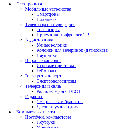
Электроника
Мобильные устройства
Смартфоны
Планшеты
Телевизоры и периферия
Телевизоры
Приемники цифрового ТВ
Аудиотехника
Умные колонки
Колонки для вечеринок (патибоксы)
Наушники
Игровые консоли
Игровые приставки
Геймпады
Электротранспорт
Электровелосипеды
Телефония и связь
Радиотелефоны DECT
Гаджеты
Смарт-часы и браслеты
Датчики умного дома
Компьютеры и сети
Ноутбуки, компьютеры
Ноутбуки
Моноблоки