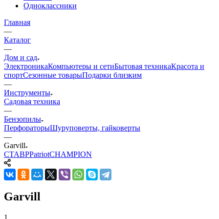
Одноклассники
Главная
—
Каталог
—
Дом и сад
Электроника
Компьютеры и сети
Бытовая техника
Красота и
спорт
Сезонные товары
Подарки близким
—
Инструменты
Садовая техника
—
Бензопилы
Перфораторы
Шуруповерты, гайковерты
—
Garvill
СТАВР
Patriot
CHAMPION
Garvill
1