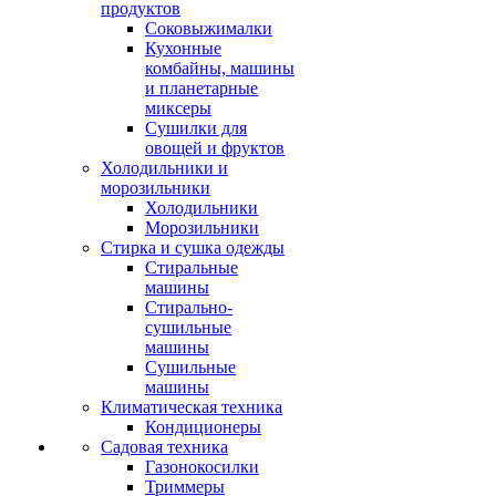
продуктов
Соковыжималки
Кухонные
комбайны, машины
и планетарные
миксеры
Сушилки для
овощей и фруктов
Холодильники и
морозильники
Холодильники
Морозильники
Стирка и сушка одежды
Стиральные
машины
Стирально-
сушильные
машины
Сушильные
машины
Климатическая техника
Кондиционеры
Садовая техника
Газонокосилки
Триммеры