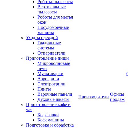
Роботы-пылесосы
Вертикальные
пылесосы
Роботы для мытья
окон
Посудомоечные
машины
Уход за одеждой
Гладильные
системы
Отпариватели
Приготовление пищи
Микроволновые
печи
Мультиварки
Аэрогрили
Электрогрили
Плиты
Варочные панели
Офисы
Производители
Духовые шкафы
продаж
Приготовление кофе и
чая
Кофеварки
Кофемашины
Подготовка и обработка