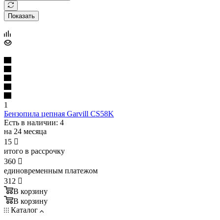
Показать
1
Бензопила цепная Garvill CS58K
Есть в наличии
: 4
на 24 месяца
15

итого в рассрочку
360

единовременным платежом
312

В корзину
В корзину
Каталог