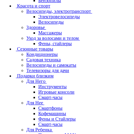
Бензопилы
Красота и спорт
Велосипеды, электротранспорт
Электровелосипеды
Велосипеды
Здоровье
Массажеры
Уход за волосами и телом
Фены, стайлеры
Сезонные товары
Кондиционеры
Садовая техника
Велосипеды и самокаты
Телевизоры для дачи
Подарки близким
Для Него
Инструменты
Игровые консоли
Смарт-часы
Для Нее
Смартфоны
Кофемашины
Фены и Стайлеры
Смарт-часы
Для Ребенка