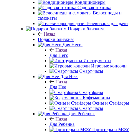
Кондиционеры
Садовая техника
Велосипеды и
самокаты
Телевизоры для дачи
Подарки близким
Назад
Подарки близким
Для Него
Назад
Для Него
Инструменты
Игровые консоли
Смарт-часы
Для Нее
Назад
Для Нее
Смартфоны
Кофемашины
Фены и Стайлеры
Смарт-часы
Для Ребенка
Назад
Для Ребенка
Принтеры и МФУ