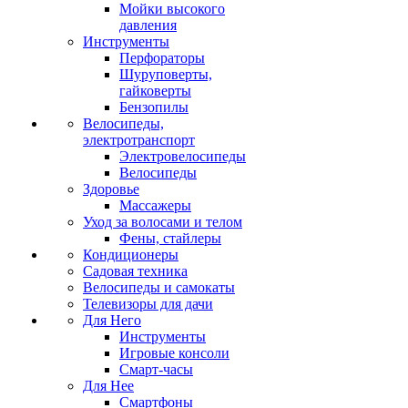
Мойки высокого
давления
Инструменты
Перфораторы
Шуруповерты,
гайковерты
Бензопилы
Велосипеды,
электротранспорт
Электровелосипеды
Велосипеды
Здоровье
Массажеры
Уход за волосами и телом
Фены, стайлеры
Кондиционеры
Садовая техника
Велосипеды и самокаты
Телевизоры для дачи
Для Него
Инструменты
Игровые консоли
Смарт-часы
Для Нее
Смартфоны