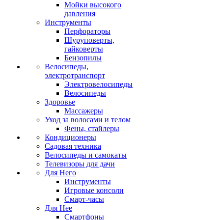
Мойки высокого
давления
Инструменты
Перфораторы
Шуруповерты,
гайковерты
Бензопилы
Велосипеды,
электротранспорт
Электровелосипеды
Велосипеды
Здоровье
Массажеры
Уход за волосами и телом
Фены, стайлеры
Кондиционеры
Садовая техника
Велосипеды и самокаты
Телевизоры для дачи
Для Него
Инструменты
Игровые консоли
Смарт-часы
Для Нее
Смартфоны