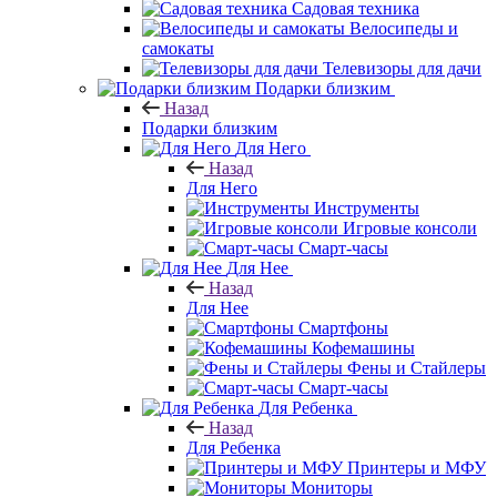
Садовая техника
Велосипеды и
самокаты
Телевизоры для дачи
Подарки близким
Назад
Подарки близким
Для Него
Назад
Для Него
Инструменты
Игровые консоли
Смарт-часы
Для Нее
Назад
Для Нее
Смартфоны
Кофемашины
Фены и Стайлеры
Смарт-часы
Для Ребенка
Назад
Для Ребенка
Принтеры и МФУ
Мониторы