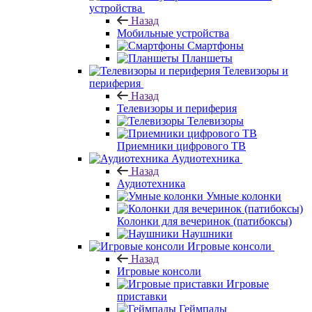
устройства
Назад
Мобильные устройства
Смартфоны
Планшеты
Телевизоры и
периферия
Назад
Телевизоры и периферия
Телевизоры
Приемники цифрового ТВ
Аудиотехника
Назад
Аудиотехника
Умные колонки
Колонки для вечеринок (патибоксы)
Наушники
Игровые консоли
Назад
Игровые консоли
Игровые
приставки
Геймпады