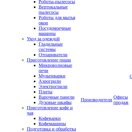
Роботы-пылесосы
Вертикальные
пылесосы
Роботы для мытья
окон
Посудомоечные
машины
Уход за одеждой
Гладильные
системы
Отпариватели
Приготовление пищи
Микроволновые
печи
Мультиварки
Аэрогрили
Электрогрили
Плиты
Варочные панели
Офисы
Производители
Духовые шкафы
продаж
Приготовление кофе и
чая
Кофеварки
Кофемашины
Подготовка и обработка