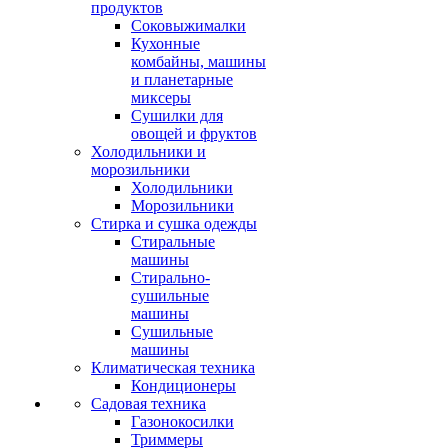
продуктов
Соковыжималки
Кухонные
комбайны, машины
и планетарные
миксеры
Сушилки для
овощей и фруктов
Холодильники и
морозильники
Холодильники
Морозильники
Стирка и сушка одежды
Стиральные
машины
Стирально-
сушильные
машины
Сушильные
машины
Климатическая техника
Кондиционеры
Садовая техника
Газонокосилки
Триммеры