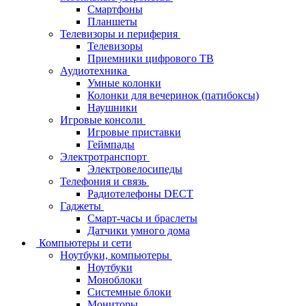
Смартфоны
Планшеты
Телевизоры и периферия
Телевизоры
Приемники цифрового ТВ
Аудиотехника
Умные колонки
Колонки для вечеринок (патибоксы)
Наушники
Игровые консоли
Игровые приставки
Геймпады
Электротранспорт
Электровелосипеды
Телефония и связь
Радиотелефоны DECT
Гаджеты
Смарт-часы и браслеты
Датчики умного дома
Компьютеры и сети
Ноутбуки, компьютеры
Ноутбуки
Моноблоки
Системные блоки
Мониторы