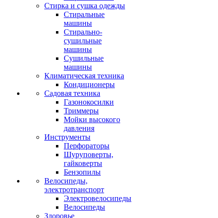
Стирка и сушка одежды
Стиральные
машины
Стирально-
сушильные
машины
Сушильные
машины
Климатическая техника
Кондиционеры
Садовая техника
Газонокосилки
Триммеры
Мойки высокого
давления
Инструменты
Перфораторы
Шуруповерты,
гайковерты
Бензопилы
Велосипеды,
электротранспорт
Электровелосипеды
Велосипеды
Здоровье