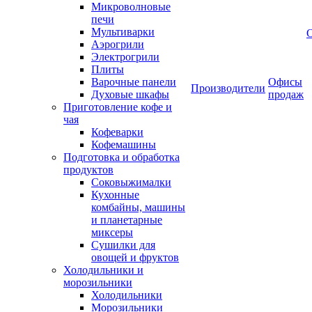
Микроволновые
печи
Мультиварки
Аэрогрили
Электрогрили
Плиты
Варочные панели
Офисы
Производители
Духовые шкафы
продаж
Приготовление кофе и
чая
Кофеварки
Кофемашины
Подготовка и обработка
продуктов
Соковыжималки
Кухонные
комбайны, машины
и планетарные
миксеры
Сушилки для
овощей и фруктов
Холодильники и
морозильники
Холодильники
Морозильники