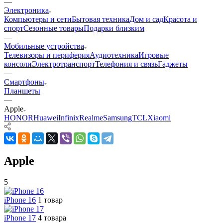
—
Электроника
Компьютеры и сети
Бытовая техника
Дом и сад
Красота и
спорт
Сезонные товары
Подарки близким
—
Мобильные устройства
Телевизоры и периферия
Аудиотехника
Игровые
консоли
Электротранспорт
Телефония и связь
Гаджеты
—
Смартфоны
Планшеты
—
Apple
HONOR
Huawei
Infinix
Realme
Samsung
TCL
Xiaomi
Apple
5
iPhone 16
1 товар
iPhone 17
4 товара