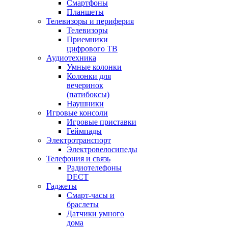
Смартфоны
Планшеты
Телевизоры и периферия
Телевизоры
Приемники
цифрового ТВ
Аудиотехника
Умные колонки
Колонки для
вечеринок
(патибоксы)
Наушники
Игровые консоли
Игровые приставки
Геймпады
Электротранспорт
Электровелосипеды
Телефония и связь
Радиотелефоны
DECT
Гаджеты
Смарт-часы и
браслеты
Датчики умного
дома