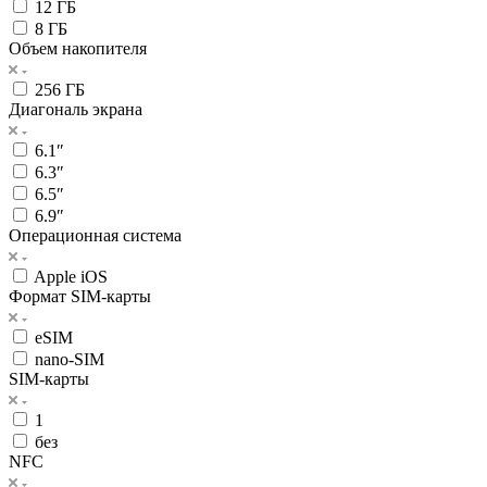
12 ГБ
8 ГБ
Объем накопителя
256 ГБ
Диагональ экрана
6.1″
6.3″
6.5″
6.9″
Операционная система
Apple iOS
Формат SIM-карты
eSIM
nano-SIM
SIM-карты
1
без
NFC