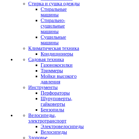
Стирка и сушка одежды
Стиральные
машины
Стирально-
сушильные
машины
Сушильные
машины
Климатическая техника
Кондиционеры
Садовая техника
Газонокосилки
Триммеры
Мойки высокого
давления
Инструменты
Перфораторы
Шуруповерты,
гайковерты
Бензопилы
Велосипеды,
электротранспорт
Электровелосипеды
Велосипеды
Здоровье