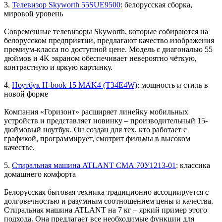
3.
Телевизор Skyworth 55SUE9500
: белорусская сборка,
мировой уровень
Современные телевизоры Skyworth, которые собираются на
белорусском предприятии, предлагают качество изображения
премиум-класса по доступной цене. Модель с диагональю 55
дюймов и 4K экраном обеспечивает невероятно чёткую,
контрастную и яркую картинку.
4.
Ноутбук H-book 15 MAK4 (T34E4W)
: мощность и стиль в
новой форме
Компания «Горизонт» расширяет линейку мобильных
устройств и представляет новинку – производительный 15-
дюймовый ноутбук. Он создан для тех, кто работает с
графикой, программирует, смотрит фильмы в высоком
качестве.
5.
Стиральная машина ATLANT СМА 70У1213-01
: классика
домашнего комфорта
Белорусская бытовая техника традиционно ассоциируется с
долговечностью и разумным соотношением цены и качества.
Стиральная машина ATLANT на 7 кг – яркий пример этого
подхода. Она предлагает все необходимые функции для