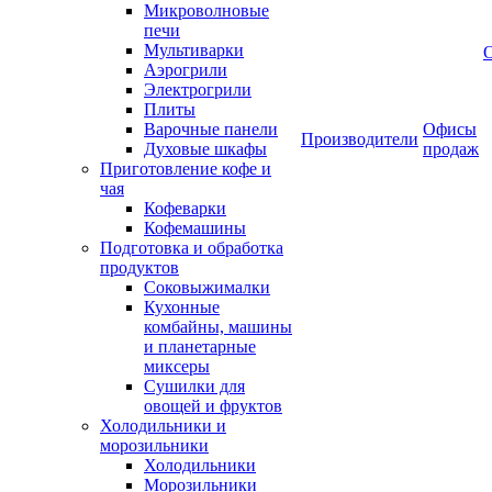
Микроволновые
печи
Мультиварки
Аэрогрили
Электрогрили
Плиты
Варочные панели
Офисы
Производители
Духовые шкафы
продаж
Приготовление кофе и
чая
Кофеварки
Кофемашины
Подготовка и обработка
продуктов
Соковыжималки
Кухонные
комбайны, машины
и планетарные
миксеры
Сушилки для
овощей и фруктов
Холодильники и
морозильники
Холодильники
Морозильники