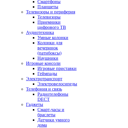
Смартфоны
Планшеты
Телевизоры и периферия
Телевизоры
Приемники
цифрового ТВ
Аудиотехника
Умные колонки
Колонки для
вечеринок
(патибоксы)
Наушники
Игровые консоли
Игровые приставки
Геймпады
Электротранспорт
Электровелосипеды
Телефония и связь
Радиотелефоны
DECT
Гаджеты
Смарт-часы и
браслеты
Датчики умного
дома