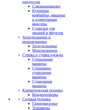
продуктов
Соковыжималки
Кухонные
комбайны, машины
и планетарные
миксеры
Сушилки для
овощей и фруктов
Холодильники и
морозильники
Холодильники
Морозильники
Стирка и сушка одежды
Стиральные
машины
Стирально-
сушильные
машины
Сушильные
машины
Климатическая техника
Кондиционеры
Садовая техника
Газонокосилки
Триммеры