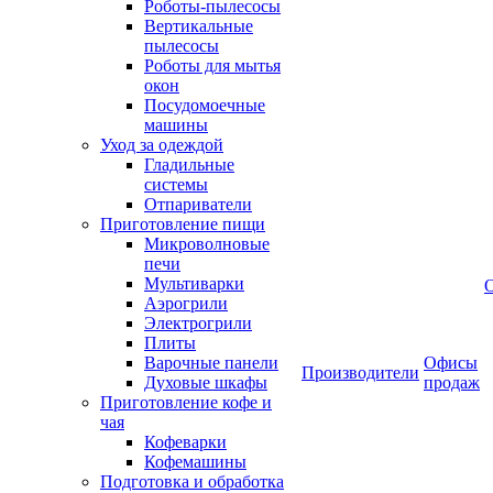
Роботы-пылесосы
Вертикальные
пылесосы
Роботы для мытья
окон
Посудомоечные
машины
Уход за одеждой
Гладильные
системы
Отпариватели
Приготовление пищи
Микроволновые
печи
Мультиварки
Аэрогрили
Электрогрили
Плиты
Варочные панели
Офисы
Производители
Духовые шкафы
продаж
Приготовление кофе и
чая
Кофеварки
Кофемашины
Подготовка и обработка