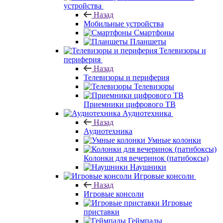
устройства
Назад
Мобильные устройства
Смартфоны
Планшеты
Телевизоры и
периферия
Назад
Телевизоры и периферия
Телевизоры
Приемники цифрового ТВ
Аудиотехника
Назад
Аудиотехника
Умные колонки
Колонки для вечеринок (патибоксы)
Наушники
Игровые консоли
Назад
Игровые консоли
Игровые
приставки
Геймпады