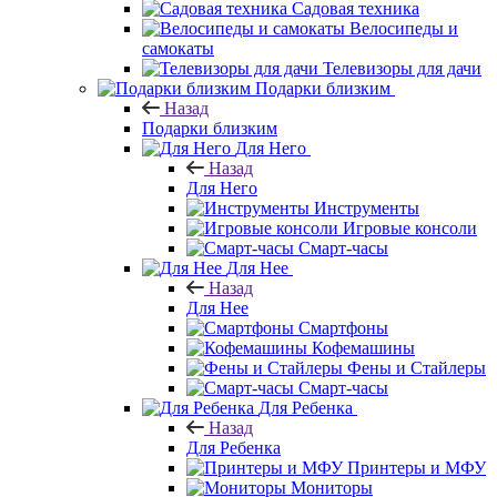
Садовая техника
Велосипеды и
самокаты
Телевизоры для дачи
Подарки близким
Назад
Подарки близким
Для Него
Назад
Для Него
Инструменты
Игровые консоли
Смарт-часы
Для Нее
Назад
Для Нее
Смартфоны
Кофемашины
Фены и Стайлеры
Смарт-часы
Для Ребенка
Назад
Для Ребенка
Принтеры и МФУ
Мониторы