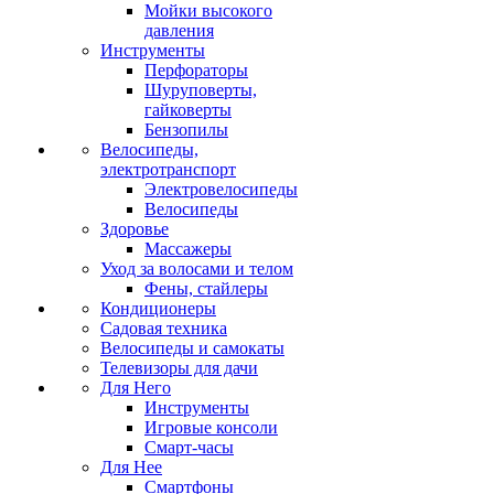
Мойки высокого
давления
Инструменты
Перфораторы
Шуруповерты,
гайковерты
Бензопилы
Велосипеды,
электротранспорт
Электровелосипеды
Велосипеды
Здоровье
Массажеры
Уход за волосами и телом
Фены, стайлеры
Кондиционеры
Садовая техника
Велосипеды и самокаты
Телевизоры для дачи
Для Него
Инструменты
Игровые консоли
Смарт-часы
Для Нее
Смартфоны