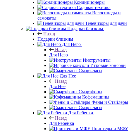
Кондиционеры
Садовая техника
Велосипеды и
самокаты
Телевизоры для дачи
Подарки близким
Назад
Подарки близким
Для Него
Назад
Для Него
Инструменты
Игровые консоли
Смарт-часы
Для Нее
Назад
Для Нее
Смартфоны
Кофемашины
Фены и Стайлеры
Смарт-часы
Для Ребенка
Назад
Для Ребенка
Принтеры и МФУ