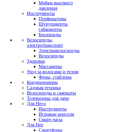
Мойки высокого
давления
Инструменты
Перфораторы
Шуруповерты,
гайковерты
Бензопилы
Велосипеды,
электротранспорт
Электровелосипеды
Велосипеды
Здоровье
Массажеры
Уход за волосами и телом
Фены, стайлеры
Кондиционеры
Садовая техника
Велосипеды и самокаты
Телевизоры для дачи
Для Него
Инструменты
Игровые консоли
Смарт-часы
Для Нее
Смартфоны