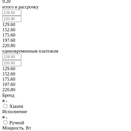
9.20
итого в рассрочку
129.60
152.60
175.60
197.60
220.80
единовременным платежом
129.60
152.60
175.60
197.60
220.80
Бренд
Xiaomi
Исполнение
Ручной
Мощность, Вт