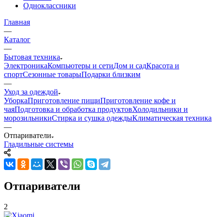
Одноклассники
Главная
—
Каталог
—
Бытовая техника
Электроника
Компьютеры и сети
Дом и сад
Красота и
спорт
Сезонные товары
Подарки близким
—
Уход за одеждой
Уборка
Приготовление пищи
Приготовление кофе и
чая
Подготовка и обработка продуктов
Холодильники и
морозильники
Стирка и сушка одежды
Климатическая техника
—
Отпариватели
Гладильные системы
Отпариватели
2