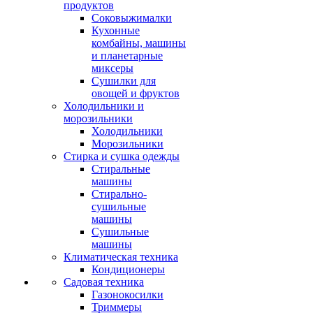
продуктов
Соковыжималки
Кухонные
комбайны, машины
и планетарные
миксеры
Сушилки для
овощей и фруктов
Холодильники и
морозильники
Холодильники
Морозильники
Стирка и сушка одежды
Стиральные
машины
Стирально-
сушильные
машины
Сушильные
машины
Климатическая техника
Кондиционеры
Садовая техника
Газонокосилки
Триммеры