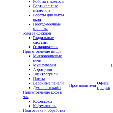
Роботы-пылесосы
Вертикальные
пылесосы
Роботы для мытья
окон
Посудомоечные
машины
Уход за одеждой
Гладильные
системы
Отпариватели
Приготовление пищи
Микроволновые
печи
Мультиварки
Аэрогрили
Электрогрили
Плиты
Варочные панели
Офисы
Производители
Духовые шкафы
продаж
Приготовление кофе и
чая
Кофеварки
Кофемашины
Подготовка и обработка