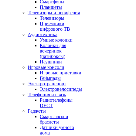
Смартфоны
Планшеты
Телевизоры и периферия
Телевизоры
Приемники
цифрового ТВ
Аудиотехника
Умные колонки
Колонки для
вечеринок
(патибоксы)
Наушники
Игровые консоли
Игровые приставки
Геймпады
Электротранспорт
Электровелосипеды
Телефония и связь
Радиотелефоны
DECT
Гаджеты
Смарт-часы и
браслеты
Датчики умного
дома