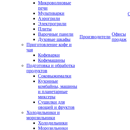
Микроволновые
печи
Мультиварки
Аэрогрили
Электрогрили
Плиты
Варочные панели
Офисы
Производители
Духовые шкафы
продаж
Приготовление кофе и
чая
Кофеварки
Кофемашины
Подготовка и обработка
продуктов
Соковыжималки
Кухонные
комбайны, машины
и планетарные
миксеры
Сушилки для
овощей и фруктов
Холодильники и
морозильники
Холодильники
Морозильники