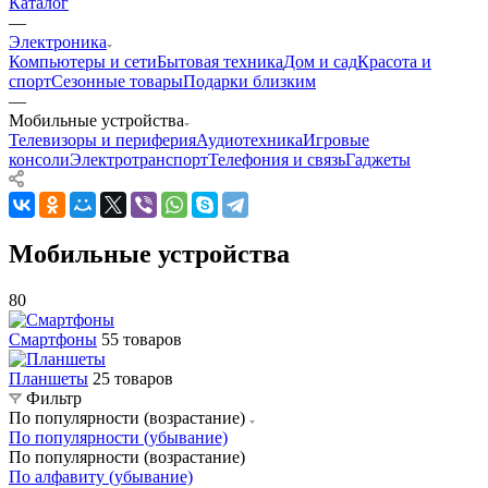
Каталог
—
Электроника
Компьютеры и сети
Бытовая техника
Дом и сад
Красота и
спорт
Сезонные товары
Подарки близким
—
Мобильные устройства
Телевизоры и периферия
Аудиотехника
Игровые
консоли
Электротранспорт
Телефония и связь
Гаджеты
Мобильные устройства
80
Смартфоны
55 товаров
Планшеты
25 товаров
Фильтр
По популярности (возрастание)
По популярности (убывание)
По популярности (возрастание)
По алфавиту (убывание)