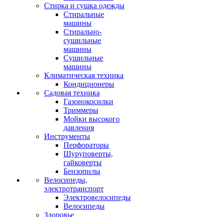
Стирка и сушка одежды
Стиральные
машины
Стирально-
сушильные
машины
Сушильные
машины
Климатическая техника
Кондиционеры
Садовая техника
Газонокосилки
Триммеры
Мойки высокого
давления
Инструменты
Перфораторы
Шуруповерты,
гайковерты
Бензопилы
Велосипеды,
электротранспорт
Электровелосипеды
Велосипеды
Здоровье