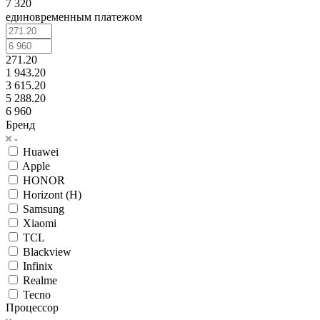
7 320
единовременным платежом
271.20
1 943.20
3 615.20
5 288.20
6 960
Бренд
Huawei
Apple
HONOR
Horizont (H)
Samsung
Xiaomi
TCL
Blackview
Infinix
Realme
Tecno
Процессор