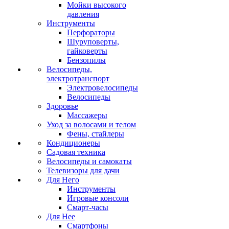
Мойки высокого
давления
Инструменты
Перфораторы
Шуруповерты,
гайковерты
Бензопилы
Велосипеды,
электротранспорт
Электровелосипеды
Велосипеды
Здоровье
Массажеры
Уход за волосами и телом
Фены, стайлеры
Кондиционеры
Садовая техника
Велосипеды и самокаты
Телевизоры для дачи
Для Него
Инструменты
Игровые консоли
Смарт-часы
Для Нее
Смартфоны