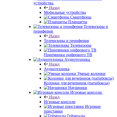
устройства
Назад
Мобильные устройства
Смартфоны
Планшеты
Телевизоры и
периферия
Назад
Телевизоры и периферия
Телевизоры
Приемники цифрового ТВ
Аудиотехника
Назад
Аудиотехника
Умные колонки
Колонки для вечеринок (патибоксы)
Наушники
Игровые консоли
Назад
Игровые консоли
Игровые
приставки
Геймпады