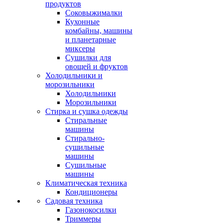
продуктов
Соковыжималки
Кухонные
комбайны, машины
и планетарные
миксеры
Сушилки для
овощей и фруктов
Холодильники и
морозильники
Холодильники
Морозильники
Стирка и сушка одежды
Стиральные
машины
Стирально-
сушильные
машины
Сушильные
машины
Климатическая техника
Кондиционеры
Садовая техника
Газонокосилки
Триммеры