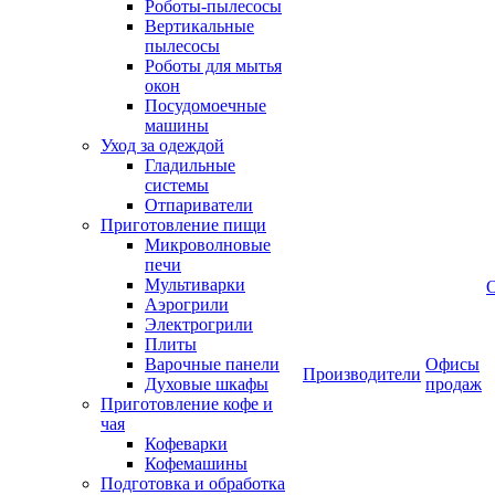
Роботы-пылесосы
Вертикальные
пылесосы
Роботы для мытья
окон
Посудомоечные
машины
Уход за одеждой
Гладильные
системы
Отпариватели
Приготовление пищи
Микроволновые
печи
Мультиварки
Аэрогрили
Электрогрили
Плиты
Варочные панели
Офисы
Производители
Духовые шкафы
продаж
Приготовление кофе и
чая
Кофеварки
Кофемашины
Подготовка и обработка