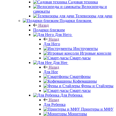
Садовая техника
Велосипеды и
самокаты
Телевизоры для дачи
Подарки близким
Назад
Подарки близким
Для Него
Назад
Для Него
Инструменты
Игровые консоли
Смарт-часы
Для Нее
Назад
Для Нее
Смартфоны
Кофемашины
Фены и Стайлеры
Смарт-часы
Для Ребенка
Назад
Для Ребенка
Принтеры и МФУ
Мониторы