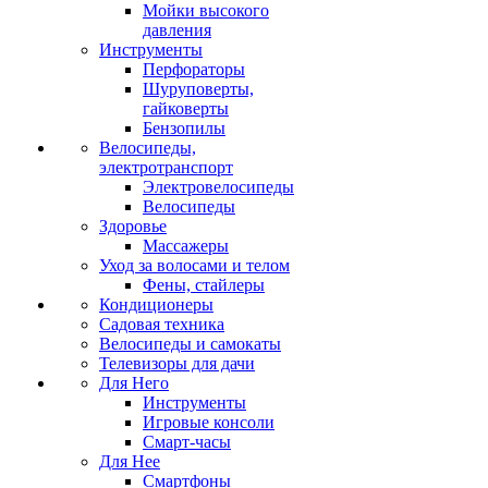
Мойки высокого
давления
Инструменты
Перфораторы
Шуруповерты,
гайковерты
Бензопилы
Велосипеды,
электротранспорт
Электровелосипеды
Велосипеды
Здоровье
Массажеры
Уход за волосами и телом
Фены, стайлеры
Кондиционеры
Садовая техника
Велосипеды и самокаты
Телевизоры для дачи
Для Него
Инструменты
Игровые консоли
Смарт-часы
Для Нее
Смартфоны