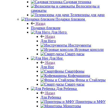
Садовая техника
Велосипеды и
самокаты
Телевизоры для дачи
Подарки близким
Назад
Подарки близким
Для Него
Назад
Для Него
Инструменты
Игровые консоли
Смарт-часы
Для Нее
Назад
Для Нее
Смартфоны
Кофемашины
Фены и Стайлеры
Смарт-часы
Для Ребенка
Назад
Для Ребенка
Принтеры и МФУ
Мониторы