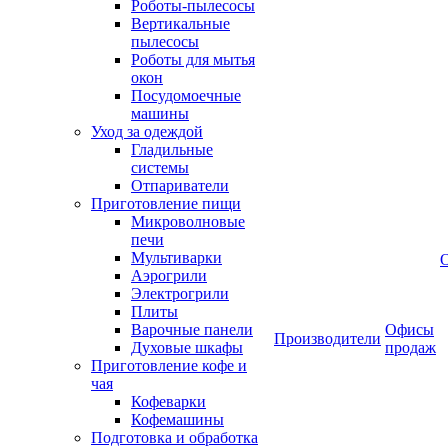
Роботы-пылесосы
Вертикальные
пылесосы
Роботы для мытья
окон
Посудомоечные
машины
Уход за одеждой
Гладильные
системы
Отпариватели
Приготовление пищи
Микроволновые
печи
Мультиварки
Аэрогрили
Электрогрили
Плиты
Варочные панели
Офисы
Производители
Духовые шкафы
продаж
Приготовление кофе и
чая
Кофеварки
Кофемашины
Подготовка и обработка