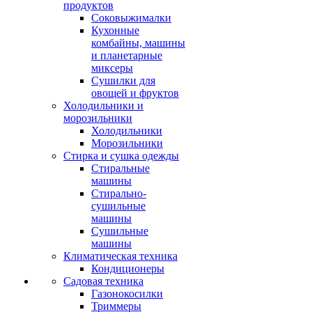
продуктов
Соковыжималки
Кухонные
комбайны, машины
и планетарные
миксеры
Сушилки для
овощей и фруктов
Холодильники и
морозильники
Холодильники
Морозильники
Стирка и сушка одежды
Стиральные
машины
Стирально-
сушильные
машины
Сушильные
машины
Климатическая техника
Кондиционеры
Садовая техника
Газонокосилки
Триммеры