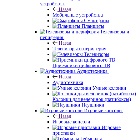
устройства
Назад
Мобильные устройства
Смартфоны
Планшеты
Телевизоры и
периферия
Назад
Телевизоры и периферия
Телевизоры
Приемники цифрового ТВ
Аудиотехника
Назад
Аудиотехника
Умные колонки
Колонки для вечеринок (патибоксы)
Наушники
Игровые консоли
Назад
Игровые консоли
Игровые
приставки
Геймпады