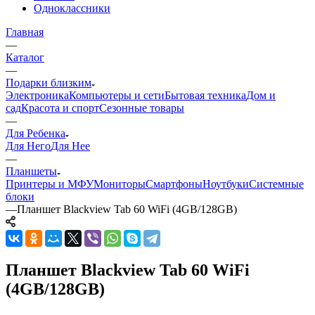
Одноклассники
Главная
—
Каталог
—
Подарки близким
Электроника
Компьютеры и сети
Бытовая техника
Дом и
сад
Красота и спорт
Сезонные товары
—
Для Ребенка
Для Него
Для Нее
—
Планшеты
Принтеры и МФУ
Мониторы
Смартфоны
Ноутбуки
Системные
блоки
—
Планшет Blackview Tab 60 WiFi (4GB/128GB)
Планшет Blackview Tab 60 WiFi
(4GB/128GB)