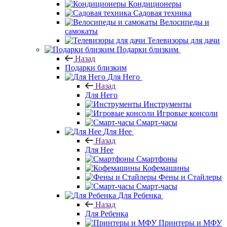
Кондиционеры
Садовая техника
Велосипеды и
самокаты
Телевизоры для дачи
Подарки близким
Назад
Подарки близким
Для Него
Назад
Для Него
Инструменты
Игровые консоли
Смарт-часы
Для Нее
Назад
Для Нее
Смартфоны
Кофемашины
Фены и Стайлеры
Смарт-часы
Для Ребенка
Назад
Для Ребенка
Принтеры и МФУ