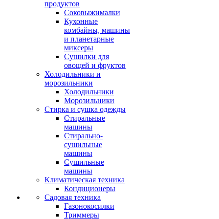
продуктов
Соковыжималки
Кухонные
комбайны, машины
и планетарные
миксеры
Сушилки для
овощей и фруктов
Холодильники и
морозильники
Холодильники
Морозильники
Стирка и сушка одежды
Стиральные
машины
Стирально-
сушильные
машины
Сушильные
машины
Климатическая техника
Кондиционеры
Садовая техника
Газонокосилки
Триммеры