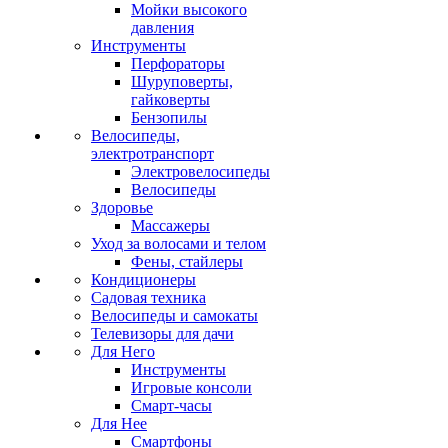
Мойки высокого
давления
Инструменты
Перфораторы
Шуруповерты,
гайковерты
Бензопилы
Велосипеды,
электротранспорт
Электровелосипеды
Велосипеды
Здоровье
Массажеры
Уход за волосами и телом
Фены, стайлеры
Кондиционеры
Садовая техника
Велосипеды и самокаты
Телевизоры для дачи
Для Него
Инструменты
Игровые консоли
Смарт-часы
Для Нее
Смартфоны