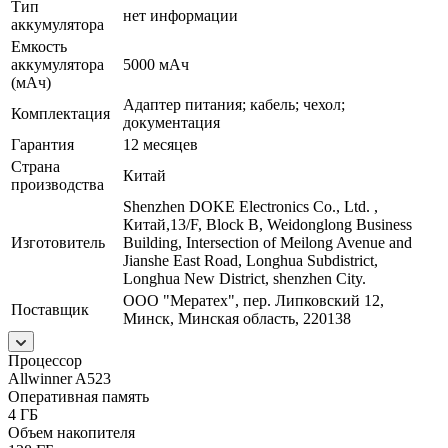
Тип
нет информации
аккумулятора
Емкость
аккумулятора
5000 мАч
(мАч)
Адаптер питания; кабель; чехол;
Комплектация
документация
Гарантия
12 месяцев
Страна
Китай
производства
Shenzhen DOKE Electronics Co., Ltd. ,
Китай,13/F, Block B, Weidonglong Business
Изготовитель
Building, Intersection of Meilong Avenue and
Jianshe East Road, Longhua Subdistrict,
Longhua New District, shenzhen City.
ООО "Мератех", пер. Липковский 12,
Поставщик
Минск, Минская область, 220138
Процессор
Allwinner A523
Оперативная память
4 ГБ
Объем накопителя