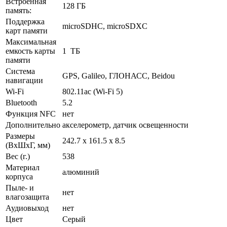
Встроенная
128 ГБ
память:
Поддержка
microSDHC, microSDXC
карт памяти
Максимальная
емкость карты
1 ТБ
памяти
Система
GPS, Galileo, ГЛОНАСС, Beidou
навигации
Wi-Fi
802.11ac (Wi-Fi 5)
Bluetooth
5.2
Функция NFC
нет
Дополнительно
акселерометр, датчик освещенности
Размеры
242.7 x 161.5 x 8.5
(ВxШxГ, мм)
Вес (г.)
538
Материал
алюминий
корпуса
Пыле- и
нет
влагозащита
Аудиовыход
нет
Цвет
Серый