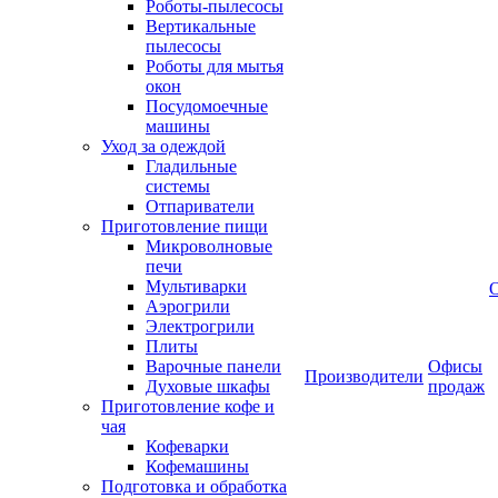
Роботы-пылесосы
Вертикальные
пылесосы
Роботы для мытья
окон
Посудомоечные
машины
Уход за одеждой
Гладильные
системы
Отпариватели
Приготовление пищи
Микроволновые
печи
Мультиварки
Аэрогрили
Электрогрили
Плиты
Варочные панели
Офисы
Производители
Духовые шкафы
продаж
Приготовление кофе и
чая
Кофеварки
Кофемашины
Подготовка и обработка