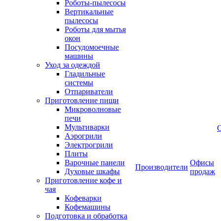
Роботы-пылесосы
Вертикальные
пылесосы
Роботы для мытья
окон
Посудомоечные
машины
Уход за одеждой
Гладильные
системы
Отпариватели
Приготовление пищи
Микроволновые
печи
Мультиварки
Аэрогрили
Электрогрили
Плиты
Варочные панели
Офисы
Производители
Духовые шкафы
продаж
Приготовление кофе и
чая
Кофеварки
Кофемашины
Подготовка и обработка