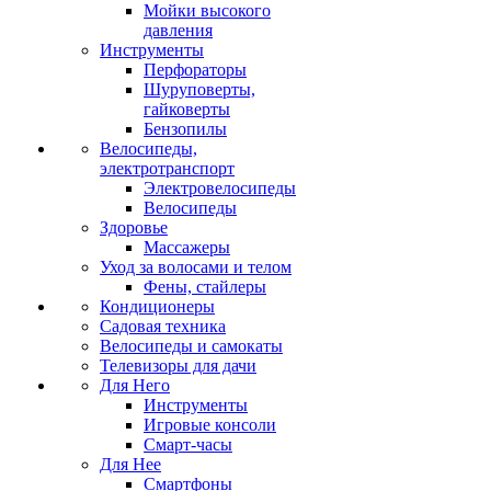
Мойки высокого
давления
Инструменты
Перфораторы
Шуруповерты,
гайковерты
Бензопилы
Велосипеды,
электротранспорт
Электровелосипеды
Велосипеды
Здоровье
Массажеры
Уход за волосами и телом
Фены, стайлеры
Кондиционеры
Садовая техника
Велосипеды и самокаты
Телевизоры для дачи
Для Него
Инструменты
Игровые консоли
Смарт-часы
Для Нее
Смартфоны