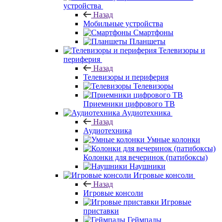
устройства
Назад
Мобильные устройства
Смартфоны
Планшеты
Телевизоры и
периферия
Назад
Телевизоры и периферия
Телевизоры
Приемники цифрового ТВ
Аудиотехника
Назад
Аудиотехника
Умные колонки
Колонки для вечеринок (патибоксы)
Наушники
Игровые консоли
Назад
Игровые консоли
Игровые
приставки
Геймпады