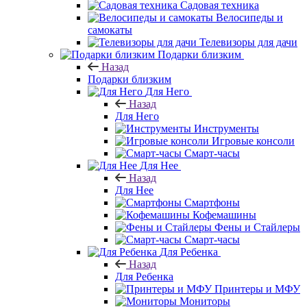
Садовая техника
Велосипеды и
самокаты
Телевизоры для дачи
Подарки близким
Назад
Подарки близким
Для Него
Назад
Для Него
Инструменты
Игровые консоли
Смарт-часы
Для Нее
Назад
Для Нее
Смартфоны
Кофемашины
Фены и Стайлеры
Смарт-часы
Для Ребенка
Назад
Для Ребенка
Принтеры и МФУ
Мониторы