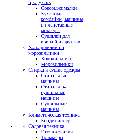
продуктов
Соковыжималки
Кухонные
комбайны, машины
и планетарные
миксеры
Сушилки для
овощей и фруктов
Холодильники и
морозильники
Холодильники
Морозильники
Стирка и сушка одежды
Стиральные
машины
Стирально-
сушильные
машины
Сушильные
машины
Климатическая техника
Кондиционеры
Садовая техника
Газонокосилки
Триммеры