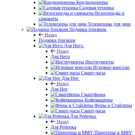
Кондиционеры
Садовая техника
Велосипеды и
самокаты
Телевизоры для дачи
Подарки близким
Назад
Подарки близким
Для Него
Назад
Для Него
Инструменты
Игровые консоли
Смарт-часы
Для Нее
Назад
Для Нее
Смартфоны
Кофемашины
Фены и Стайлеры
Смарт-часы
Для Ребенка
Назад
Для Ребенка
Принтеры и МФУ