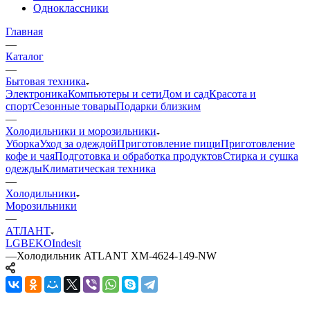
Одноклассники
Главная
—
Каталог
—
Бытовая техника
Электроника
Компьютеры и сети
Дом и сад
Красота и
спорт
Сезонные товары
Подарки близким
—
Холодильники и морозильники
Уборка
Уход за одеждой
Приготовление пищи
Приготовление
кофе и чая
Подготовка и обработка продуктов
Стирка и сушка
одежды
Климатическая техника
—
Холодильники
Морозильники
—
АТЛАНТ
LG
BEKO
Indesit
—
Холодильник ATLANT ХМ-4624-149-NW