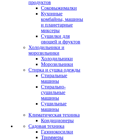
продуктов
Соковыжималки
Кухонные
комбайны, машины
и планетарные
миксеры
Сушилки для
овощей и фруктов
Холодильники и
морозильники
Холодильники
Морозильники
Стирка и сушка одежды
Стиральные
машины
Стирально-
сушильные
машины
Сушильные
машины
Климатическая техника
Кондиционеры
Садовая техника
Газонокосилки
Триммеры