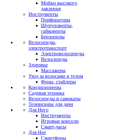
Мойки высокого
давления
Инструменты
Перфораторы
Шуруповерты,
гайковерты
Бензопилы
Велосипеды,
электротранспорт
Электровелосипеды
Велосипеды
Здоровье
Массажеры
Уход за волосами и телом
Фены, стайлеры
Кондиционеры
Садовая техника
Велосипеды и самокаты
Телевизоры для дачи
Для Него
Инструменты
Игровые консоли
Смарт-часы
Для Нее
Смартфоны