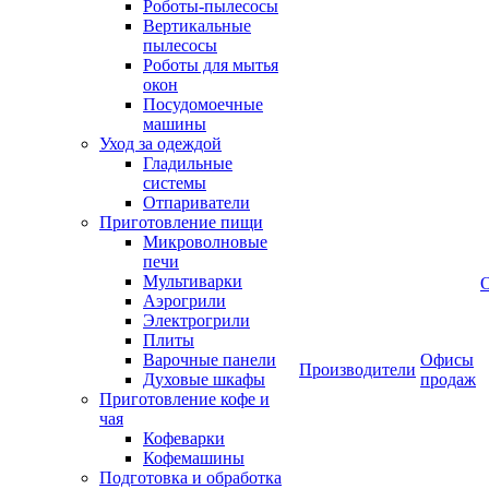
Роботы-пылесосы
Вертикальные
пылесосы
Роботы для мытья
окон
Посудомоечные
машины
Уход за одеждой
Гладильные
системы
Отпариватели
Приготовление пищи
Микроволновые
печи
Мультиварки
Аэрогрили
Электрогрили
Плиты
Варочные панели
Офисы
Производители
Духовые шкафы
продаж
Приготовление кофе и
чая
Кофеварки
Кофемашины
Подготовка и обработка