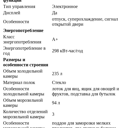
функции
Тип управления
Электронное
Дисплей
Да
отпуск, суперохлаждение, сигнал
Особенности
открытой двери
Энергопотребление
Класс
A+
энергопотребления
Энергопотребление в
298 кВт-час/год
год
Размеры и
особенности строения
Объем холодильной
235 л
камеры
Материал полок
Стекло
Особенности
лоток для яиц, ящик для овощей и
холодильной камеры
фруктов, подставка для бутылок
Объем морозильной
94 л
камеры
Количество отделений
3
морозильной камеры
Особенности
поддон для заморозки мелких