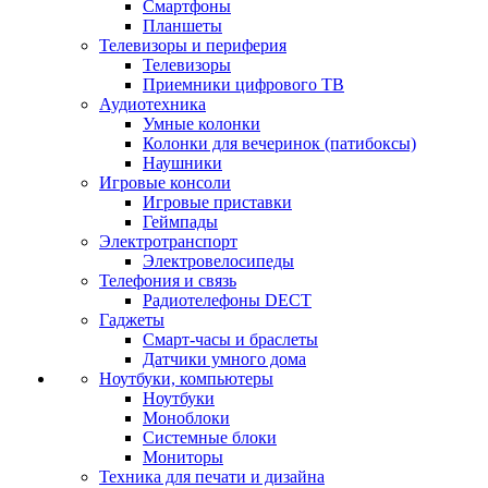
Смартфоны
Планшеты
Телевизоры и периферия
Телевизоры
Приемники цифрового ТВ
Аудиотехника
Умные колонки
Колонки для вечеринок (патибоксы)
Наушники
Игровые консоли
Игровые приставки
Геймпады
Электротранспорт
Электровелосипеды
Телефония и связь
Радиотелефоны DECT
Гаджеты
Смарт-часы и браслеты
Датчики умного дома
Ноутбуки, компьютеры
Ноутбуки
Моноблоки
Системные блоки
Мониторы
Техника для печати и дизайна