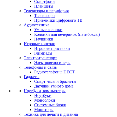
Смартфоны
Планшеты
Телевизоры и периферия
Телевизоры
Приемники цифрового ТВ
Аудиотехника
Умные колонки
Колонки для вечеринок (патибоксы)
Наушники
Игровые консоли
Игровые приставки
Геймпады
Электротранспорт
Электровелосипеды
Телефония и связь
Радиотелефоны DECT
Гаджеты
Смарт-часы и браслеты
Датчики умного дома
Ноутбуки, компьютеры
Ноутбуки
Моноблоки
Системные блоки
Мониторы
Техника для печати и дизайна