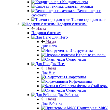
Кондиционеры
Садовая техника
Велосипеды и
самокаты
Телевизоры для дачи
Подарки близким
Назад
Подарки близким
Для Него
Назад
Для Него
Инструменты
Игровые консоли
Смарт-часы
Для Нее
Назад
Для Нее
Смартфоны
Кофемашины
Фены и Стайлеры
Смарт-часы
Для Ребенка
Назад
Для Ребенка
Принтеры и МФУ