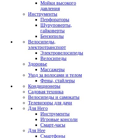
Мойки высокого
давления
Инструменты
Перфораторы
Шуруповерты,
гайковерты
Бензопилы
Велосипеды,
электротранспорт
Электровелосипеды
Велосипеды
Здоровье
Массажеры
Уход за волосами и телом
Фены, стайлеры
Кондиционеры
Садовая техника
Велосипеды и самокаты
Телевизоры для дачи
Для Него
Инструменты
Игровые консоли
Смарт-часы
Для Нее
Смартфоны