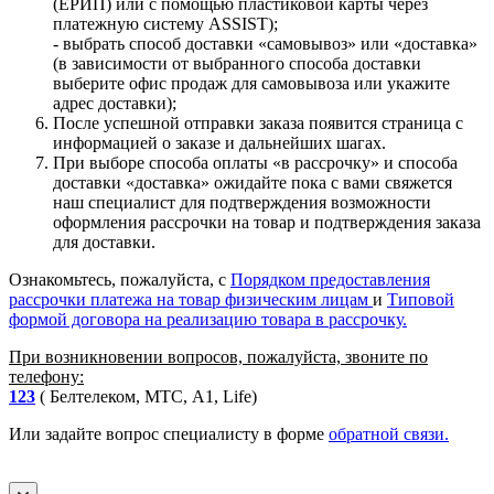
(ЕРИП) или с помощью пластиковой карты через
платежную систему ASSIST);
- выбрать способ доставки «самовывоз» или «доставка»
(в зависимости от выбранного способа доставки
выберите офис продаж для самовывоза или укажите
адрес доставки);
После успешной отправки заказа появится страница с
информацией о заказе и дальнейших шагах.
При выборе способа оплаты «в рассрочку» и способа
доставки «доставка» ожидайте пока с вами свяжется
наш специалист для подтверждения возможности
оформления рассрочки на товар и подтверждения заказа
для доставки.
Ознакомьтесь, пожалуйста, с
Порядком предоставления
рассрочки платежа на товар физическим лицам
и
Типовой
формой договора на реализацию товара в рассрочку.
При возникновении вопросов, пожалуйста, звоните по
телефону:
123
( Белтелеком, МТС, A1, Life)
Или задайте вопрос специалисту в форме
обратной связи.