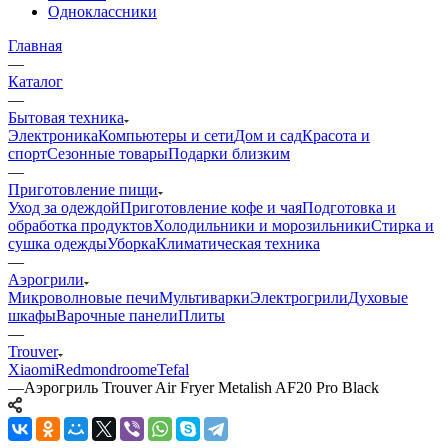
Одноклассники
Главная
—
Каталог
—
Бытовая техника
Электроника
Компьютеры и сети
Дом и сад
Красота и
спорт
Сезонные товары
Подарки близким
—
Приготовление пищи
Уход за одеждой
Приготовление кофе и чая
Подготовка и
обработка продуктов
Холодильники и морозильники
Стирка и
сушка одежды
Уборка
Климатическая техника
—
Аэрогрили
Микроволновые печи
Мультиварки
Электрогрили
Духовые
шкафы
Варочные панели
Плиты
—
Trouver
Xiaomi
Redmond
roome
Tefal
—
Аэрогриль Trouver Air Fryer Metalish AF20 Pro Black