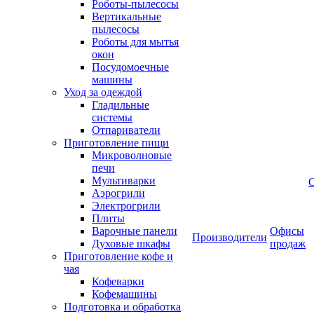
Роботы-пылесосы
Вертикальные
пылесосы
Роботы для мытья
окон
Посудомоечные
машины
Уход за одеждой
Гладильные
системы
Отпариватели
Приготовление пищи
Микроволновые
печи
Мультиварки
Аэрогрили
Электрогрили
Плиты
Варочные панели
Офисы
Производители
Духовые шкафы
продаж
Приготовление кофе и
чая
Кофеварки
Кофемашины
Подготовка и обработка