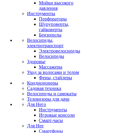
Мойки высокого
давления
Инструменты
Перфораторы
Шуруповерты,
гайковерты
Бензопилы
Велосипеды,
электротранспорт
Электровелосипеды
Велосипеды
Здоровье
Массажеры
Уход за волосами и телом
Фены, стайлеры
Кондиционеры
Садовая техника
Велосипеды и самокаты
Телевизоры для дачи
Для Него
Инструменты
Игровые консоли
Смарт-часы
Для Нее
Смартфоны