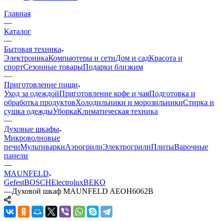
Главная
—
Каталог
—
Бытовая техника
Электроника
Компьютеры и сети
Дом и сад
Красота и
спорт
Сезонные товары
Подарки близким
—
Приготовление пищи
Уход за одеждой
Приготовление кофе и чая
Подготовка и
обработка продуктов
Холодильники и морозильники
Стирка и
сушка одежды
Уборка
Климатическая техника
—
Духовые шкафы
Микроволновые
печи
Мультиварки
Аэрогрили
Электрогрили
Плиты
Варочные
панели
—
MAUNFELD
Gefest
BOSCH
Electrolux
BEKO
—
Духовой шкаф MAUNFELD AEOH6062B