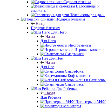
Садовая техника
Велосипеды и
самокаты
Телевизоры для дачи
Подарки близким
Назад
Подарки близким
Для Него
Назад
Для Него
Инструменты
Игровые консоли
Смарт-часы
Для Нее
Назад
Для Нее
Смартфоны
Кофемашины
Фены и Стайлеры
Смарт-часы
Для Ребенка
Назад
Для Ребенка
Принтеры и МФУ
Мониторы