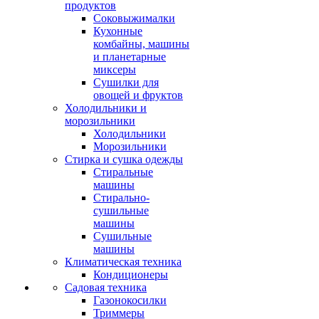
продуктов
Соковыжималки
Кухонные
комбайны, машины
и планетарные
миксеры
Сушилки для
овощей и фруктов
Холодильники и
морозильники
Холодильники
Морозильники
Стирка и сушка одежды
Стиральные
машины
Стирально-
сушильные
машины
Сушильные
машины
Климатическая техника
Кондиционеры
Садовая техника
Газонокосилки
Триммеры