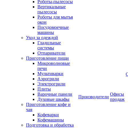
Роботы-пылесосы
Вертикальные
пылесосы
Роботы для мытья
окон
Посудомоечные
машины
Уход за одеждой
Гладильные
системы
Отпариватели
Приготовление пищи
Микроволновые
печи
Мультиварки
Аэрогрили
Электрогрили
Плиты
Варочные панели
Офисы
Производители
Духовые шкафы
продаж
Приготовление кофе и
чая
Кофеварки
Кофемашины
Подготовка и обработка