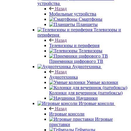
устройства
Назад
Мобильные устройства
Смартфоны
Планшеты
Телевизоры и
периферия
Назад
Телевизоры и периферия
Телевизоры
Приемники цифрового ТВ
Аудиотехника
Назад
Аудиотехника
Умные колонки
Колонки для вечеринок (патибоксы)
Наушники
Игровые консоли
Назад
Игровые консоли
Игровые
приставки
Геймпады