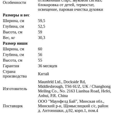
отложенный старт, звуковой сигнал,
Особенности
блокировка от детей, термостат,
освещение, паровая очистка духовки
Размеры и вес
Ширина, см
59,5
Глубина, см
52,5
Высота, см
59
Вес, кг
30,3
Размер ниши
Ширина, см
60
Глубина, см
56
Высота, см
55
Гарантия
36 месяцев
Страна
Китай
производства
Maunfeld Ltd., Dockside Rd,
Middlesbrough, TS6 6UZ, UK / Changhong
Изготовитель
Meiling Co., No. 2163 Lianhua Road, Hefei,
Anhui, P.R. China
ООО "Маунфелд Бай", Минская обл.,
Поставщик
Минский р-н, Щомыслицкий с/с, район
д. Антонишки, д.92, корп.1, пом.4