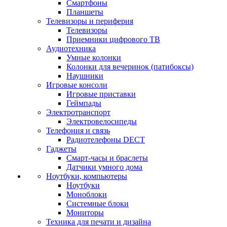
Смартфоны
Планшеты
Телевизоры и периферия
Телевизоры
Приемники цифрового ТВ
Аудиотехника
Умные колонки
Колонки для вечеринок (патибоксы)
Наушники
Игровые консоли
Игровые приставки
Геймпады
Электротранспорт
Электровелосипеды
Телефония и связь
Радиотелефоны DECT
Гаджеты
Смарт-часы и браслеты
Датчики умного дома
Ноутбуки, компьютеры
Ноутбуки
Моноблоки
Системные блоки
Мониторы
Техника для печати и дизайна