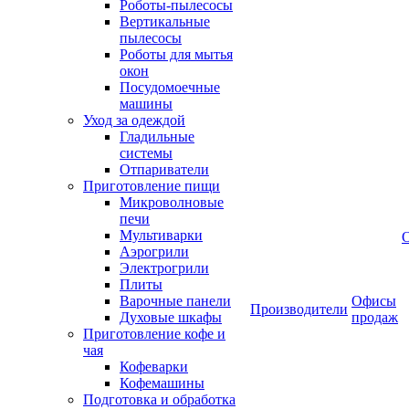
Роботы-пылесосы
Вертикальные
пылесосы
Роботы для мытья
окон
Посудомоечные
машины
Уход за одеждой
Гладильные
системы
Отпариватели
Приготовление пищи
Микроволновые
печи
Мультиварки
Аэрогрили
Электрогрили
Плиты
Варочные панели
Офисы
Производители
Духовые шкафы
продаж
Приготовление кофе и
чая
Кофеварки
Кофемашины
Подготовка и обработка