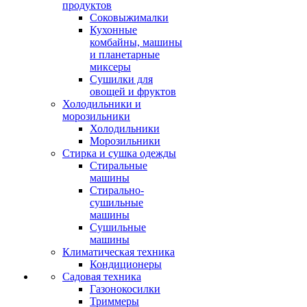
продуктов
Соковыжималки
Кухонные
комбайны, машины
и планетарные
миксеры
Сушилки для
овощей и фруктов
Холодильники и
морозильники
Холодильники
Морозильники
Стирка и сушка одежды
Стиральные
машины
Стирально-
сушильные
машины
Сушильные
машины
Климатическая техника
Кондиционеры
Садовая техника
Газонокосилки
Триммеры