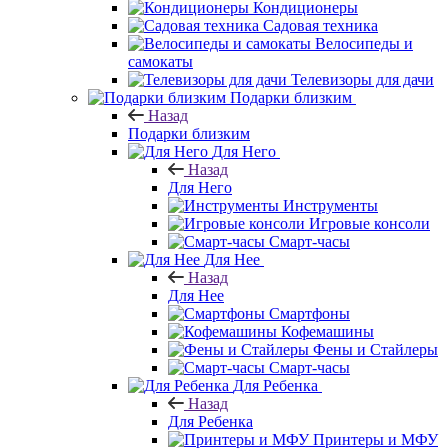
Кондиционеры
Садовая техника
Велосипеды и
самокаты
Телевизоры для дачи
Подарки близким
Назад
Подарки близким
Для Него
Назад
Для Него
Инструменты
Игровые консоли
Смарт-часы
Для Нее
Назад
Для Нее
Смартфоны
Кофемашины
Фены и Стайлеры
Смарт-часы
Для Ребенка
Назад
Для Ребенка
Принтеры и МФУ