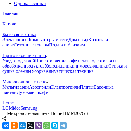
Одноклассники
Главная
—
Каталог
—
Бытовая техника
Электроника
Компьютеры и сети
Дом и сад
Красота и
спорт
Сезонные товары
Подарки близким
—
Приготовление пищи
Уход за одеждой
Приготовление кофе и чая
Подготовка и
обработка продуктов
Холодильники и морозильники
Стирка и
сушка одежды
Уборка
Климатическая техника
—
Микроволновые печи
Мультиварки
Аэрогрили
Электрогрили
Плиты
Варочные
панели
Духовые шкафы
—
Home
LG
Midea
Samsung
—
Микроволновая печь Home HMM207GS