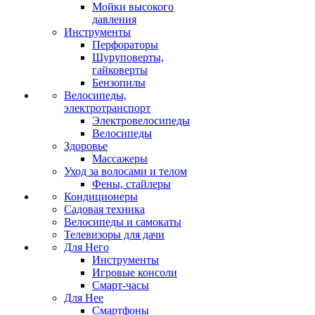
Мойки высокого
давления
Инструменты
Перфораторы
Шуруповерты,
гайковерты
Бензопилы
Велосипеды,
электротранспорт
Электровелосипеды
Велосипеды
Здоровье
Массажеры
Уход за волосами и телом
Фены, стайлеры
Кондиционеры
Садовая техника
Велосипеды и самокаты
Телевизоры для дачи
Для Него
Инструменты
Игровые консоли
Смарт-часы
Для Нее
Смартфоны