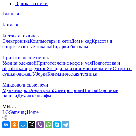
Одноклассники
Главная
—
Каталог
—
Бытовая техника
Электроника
Компьютеры и сети
Дом и сад
Красота и
спорт
Сезонные товары
Подарки близким
—
Приготовление пищи
Уход за одеждой
Приготовление кофе и чая
Подготовка и
обработка продуктов
Холодильники и морозильники
Стирка и
сушка одежды
Уборка
Климатическая техника
—
Микроволновые печи
Мультиварки
Аэрогрили
Электрогрили
Плиты
Варочные
панели
Духовые шкафы
—
Midea
LG
Samsung
Home