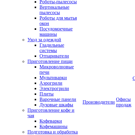
Роботы-пылесосы
Вертикальные
пылесосы
Роботы для мытья
окон
Посудомоечные
машины
Уход за одеждой
Гладильные
системы
Отпариватели
Приготовление пищи
Микроволновые
печи
Мультиварки
Аэрогрили
Электрогрили
Плиты
Варочные панели
Офисы
Производители
Духовые шкафы
продаж
Приготовление кофе и
чая
Кофеварки
Кофемашины
Подготовка и обработка