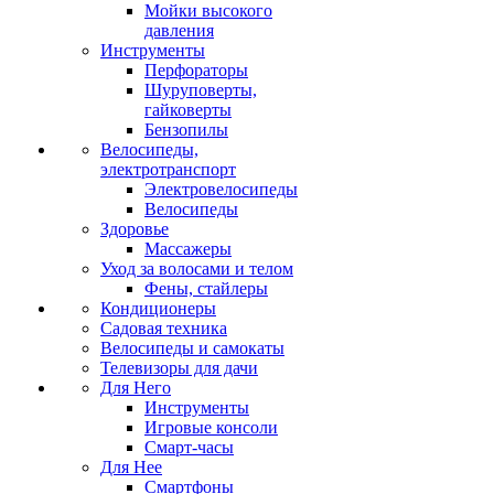
Мойки высокого
давления
Инструменты
Перфораторы
Шуруповерты,
гайковерты
Бензопилы
Велосипеды,
электротранспорт
Электровелосипеды
Велосипеды
Здоровье
Массажеры
Уход за волосами и телом
Фены, стайлеры
Кондиционеры
Садовая техника
Велосипеды и самокаты
Телевизоры для дачи
Для Него
Инструменты
Игровые консоли
Смарт-часы
Для Нее
Смартфоны