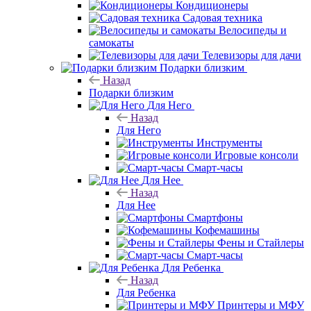
Кондиционеры
Садовая техника
Велосипеды и
самокаты
Телевизоры для дачи
Подарки близким
Назад
Подарки близким
Для Него
Назад
Для Него
Инструменты
Игровые консоли
Смарт-часы
Для Нее
Назад
Для Нее
Смартфоны
Кофемашины
Фены и Стайлеры
Смарт-часы
Для Ребенка
Назад
Для Ребенка
Принтеры и МФУ