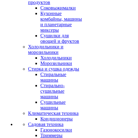
продуктов
Соковыжималки
Кухонные
комбайны, машины
и планетарные
миксеры
Сушилки для
овощей и фруктов
Холодильники и
морозильники
Холодильники
Морозильники
Стирка и сушка одежды
Стиральные
машины
Стирально-
сушильные
машины
Сушильные
машины
Климатическая техника
Кондиционеры
Садовая техника
Газонокосилки
Триммеры