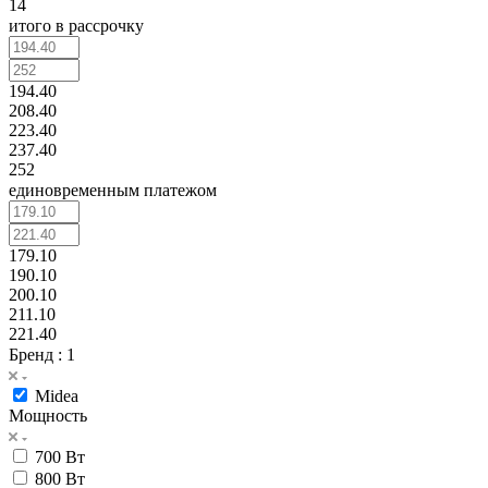
14
итого в рассрочку
194.40
208.40
223.40
237.40
252
единовременным платежом
179.10
190.10
200.10
211.10
221.40
Бренд
: 1
Midea
Мощность
700 Вт
800 Вт