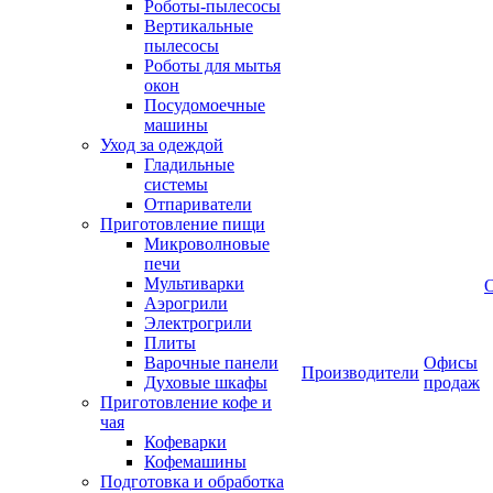
Роботы-пылесосы
Вертикальные
пылесосы
Роботы для мытья
окон
Посудомоечные
машины
Уход за одеждой
Гладильные
системы
Отпариватели
Приготовление пищи
Микроволновые
печи
Мультиварки
Аэрогрили
Электрогрили
Плиты
Варочные панели
Офисы
Производители
Духовые шкафы
продаж
Приготовление кофе и
чая
Кофеварки
Кофемашины
Подготовка и обработка