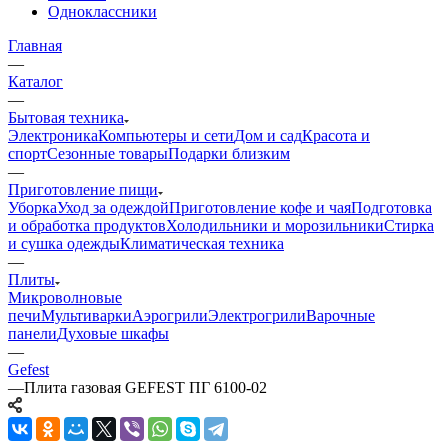
Одноклассники
Главная
—
Каталог
—
Бытовая техника
Электроника
Компьютеры и сети
Дом и сад
Красота и
спорт
Сезонные товары
Подарки близким
—
Приготовление пищи
Уборка
Уход за одеждой
Приготовление кофе и чая
Подготовка
и обработка продуктов
Холодильники и морозильники
Стирка
и сушка одежды
Климатическая техника
—
Плиты
Микроволновые
печи
Мультиварки
Аэрогрили
Электрогрили
Варочные
панели
Духовые шкафы
—
Gefest
—
Плита газовая GEFEST ПГ 6100-02