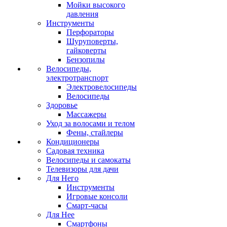
Мойки высокого
давления
Инструменты
Перфораторы
Шуруповерты,
гайковерты
Бензопилы
Велосипеды,
электротранспорт
Электровелосипеды
Велосипеды
Здоровье
Массажеры
Уход за волосами и телом
Фены, стайлеры
Кондиционеры
Садовая техника
Велосипеды и самокаты
Телевизоры для дачи
Для Него
Инструменты
Игровые консоли
Смарт-часы
Для Нее
Смартфоны