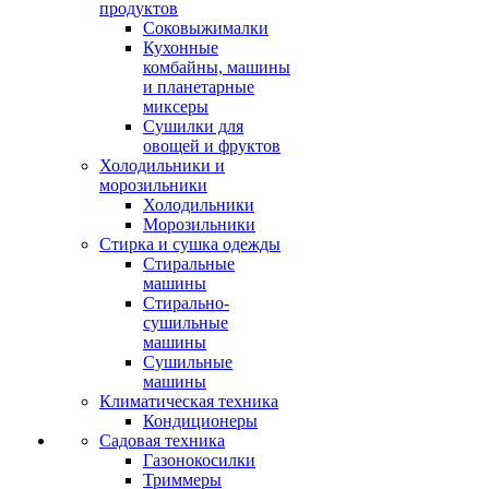
продуктов
Соковыжималки
Кухонные
комбайны, машины
и планетарные
миксеры
Сушилки для
овощей и фруктов
Холодильники и
морозильники
Холодильники
Морозильники
Стирка и сушка одежды
Стиральные
машины
Стирально-
сушильные
машины
Сушильные
машины
Климатическая техника
Кондиционеры
Садовая техника
Газонокосилки
Триммеры