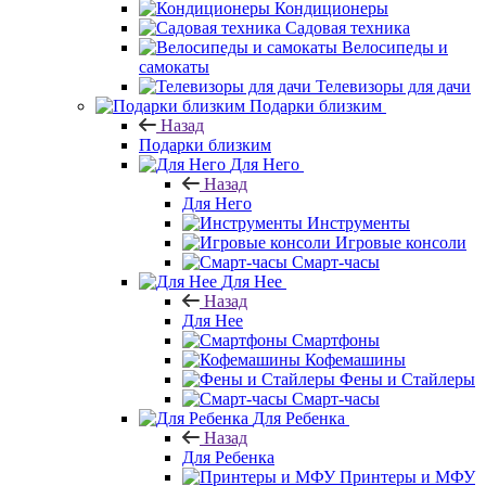
Кондиционеры
Садовая техника
Велосипеды и
самокаты
Телевизоры для дачи
Подарки близким
Назад
Подарки близким
Для Него
Назад
Для Него
Инструменты
Игровые консоли
Смарт-часы
Для Нее
Назад
Для Нее
Смартфоны
Кофемашины
Фены и Стайлеры
Смарт-часы
Для Ребенка
Назад
Для Ребенка
Принтеры и МФУ