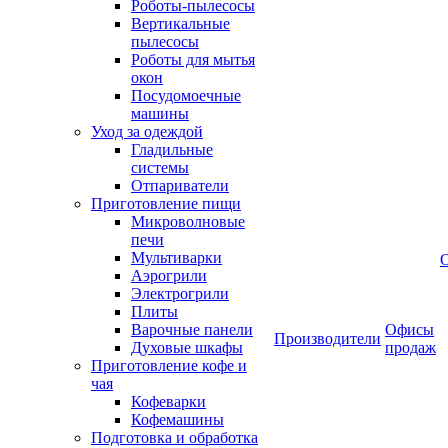
Роботы-пылесосы
Вертикальные
пылесосы
Роботы для мытья
окон
Посудомоечные
машины
Уход за одеждой
Гладильные
системы
Отпариватели
Приготовление пищи
Микроволновые
печи
Мультиварки
Аэрогрили
Электрогрили
Плиты
Варочные панели
Офисы
Производители
Духовые шкафы
продаж
Приготовление кофе и
чая
Кофеварки
Кофемашины
Подготовка и обработка