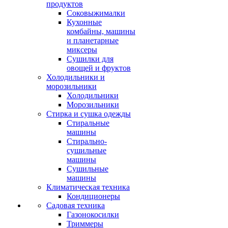
продуктов
Соковыжималки
Кухонные
комбайны, машины
и планетарные
миксеры
Сушилки для
овощей и фруктов
Холодильники и
морозильники
Холодильники
Морозильники
Стирка и сушка одежды
Стиральные
машины
Стирально-
сушильные
машины
Сушильные
машины
Климатическая техника
Кондиционеры
Садовая техника
Газонокосилки
Триммеры