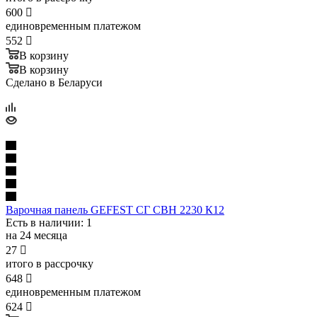
600

единовременным платежом
552

В корзину
В корзину
Сделано в Беларуси
Варочная панель GEFEST СГ СВН 2230 К12
Есть в наличии
: 1
на 24 месяца
27

итого в рассрочку
648

единовременным платежом
624
