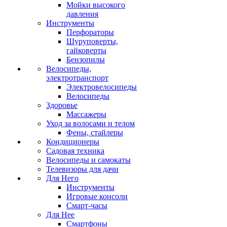
Мойки высокого
давления
Инструменты
Перфораторы
Шуруповерты,
гайковерты
Бензопилы
Велосипеды,
электротранспорт
Электровелосипеды
Велосипеды
Здоровье
Массажеры
Уход за волосами и телом
Фены, стайлеры
Кондиционеры
Садовая техника
Велосипеды и самокаты
Телевизоры для дачи
Для Него
Инструменты
Игровые консоли
Смарт-часы
Для Нее
Смартфоны