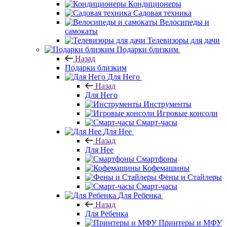
Кондиционеры
Садовая техника
Велосипеды и
самокаты
Телевизоры для дачи
Подарки близким
Назад
Подарки близким
Для Него
Назад
Для Него
Инструменты
Игровые консоли
Смарт-часы
Для Нее
Назад
Для Нее
Смартфоны
Кофемашины
Фены и Стайлеры
Смарт-часы
Для Ребенка
Назад
Для Ребенка
Принтеры и МФУ