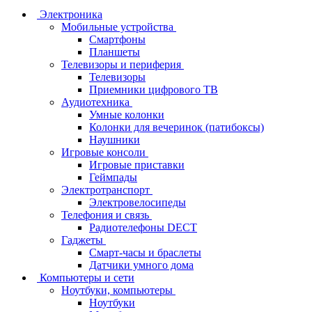
Электроника
Мобильные устройства
Смартфоны
Планшеты
Телевизоры и периферия
Телевизоры
Приемники цифрового ТВ
Аудиотехника
Умные колонки
Колонки для вечеринок (патибоксы)
Наушники
Игровые консоли
Игровые приставки
Геймпады
Электротранспорт
Электровелосипеды
Телефония и связь
Радиотелефоны DECT
Гаджеты
Смарт-часы и браслеты
Датчики умного дома
Компьютеры и сети
Ноутбуки, компьютеры
Ноутбуки