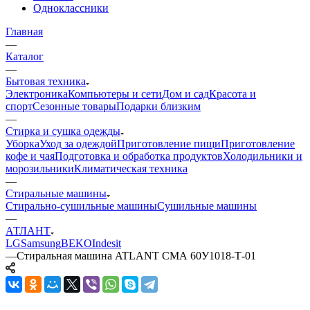
Одноклассники
Главная
—
Каталог
—
Бытовая техника
Электроника
Компьютеры и сети
Дом и сад
Красота и
спорт
Сезонные товары
Подарки близким
—
Стирка и сушка одежды
Уборка
Уход за одеждой
Приготовление пищи
Приготовление
кофе и чая
Подготовка и обработка продуктов
Холодильники и
морозильники
Климатическая техника
—
Стиральные машины
Стирально-сушильные машины
Сушильные машины
—
АТЛАНТ
LG
Samsung
BEKO
Indesit
—
Стиральная машина ATLANT СМА 60У1018-Т-01