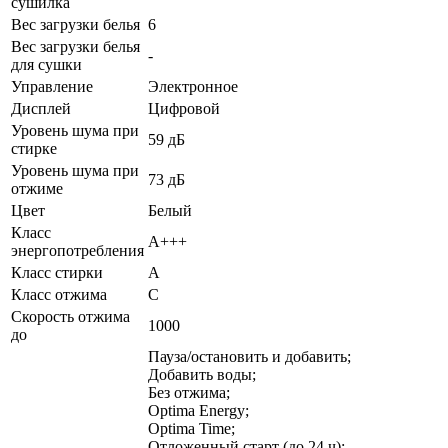
сушилка
Вес загрузки белья
6
Вес загрузки белья
-
для сушки
Управление
Электронное
Дисплей
Цифровой
Уровень шума при
59 дБ
стирке
Уровень шума при
73 дБ
отжиме
Цвет
Белый
Класс
А+++
энергопотребления
Класс стирки
A
Класс отжима
С
Скорость отжима
1000
до
Пауза/остановить и добавить;
Добавить воды;
Без отжима;
Optima Energy;
Optima Time;
Отложенный старт (до 24 ч);