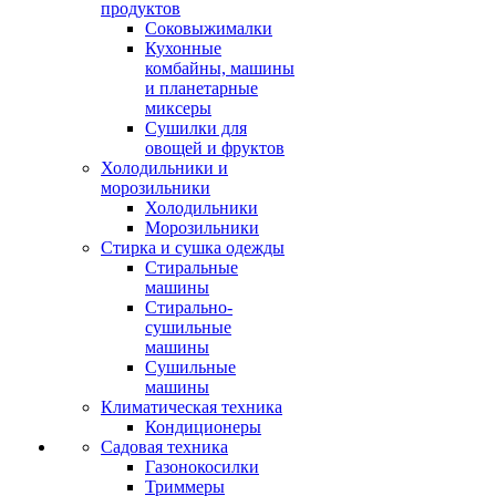
продуктов
Соковыжималки
Кухонные
комбайны, машины
и планетарные
миксеры
Сушилки для
овощей и фруктов
Холодильники и
морозильники
Холодильники
Морозильники
Стирка и сушка одежды
Стиральные
машины
Стирально-
сушильные
машины
Сушильные
машины
Климатическая техника
Кондиционеры
Садовая техника
Газонокосилки
Триммеры