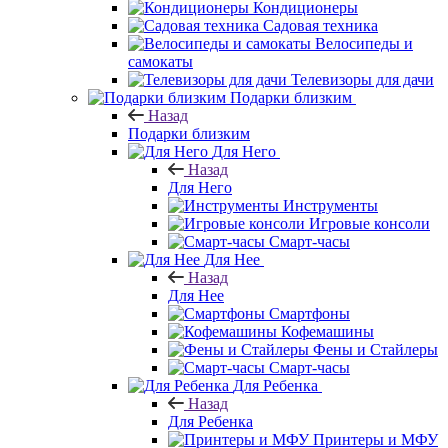
Кондиционеры
Садовая техника
Велосипеды и
самокаты
Телевизоры для дачи
Подарки близким
Назад
Подарки близким
Для Него
Назад
Для Него
Инструменты
Игровые консоли
Смарт-часы
Для Нее
Назад
Для Нее
Смартфоны
Кофемашины
Фены и Стайлеры
Смарт-часы
Для Ребенка
Назад
Для Ребенка
Принтеры и МФУ