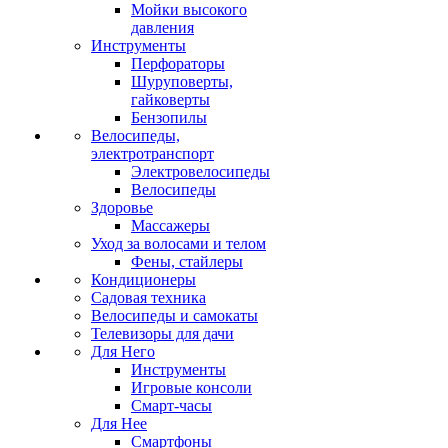
Мойки высокого
давления
Инструменты
Перфораторы
Шуруповерты,
гайковерты
Бензопилы
Велосипеды,
электротранспорт
Электровелосипеды
Велосипеды
Здоровье
Массажеры
Уход за волосами и телом
Фены, стайлеры
Кондиционеры
Садовая техника
Велосипеды и самокаты
Телевизоры для дачи
Для Него
Инструменты
Игровые консоли
Смарт-часы
Для Нее
Смартфоны