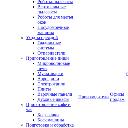
Роботы-пылесосы
Вертикальные
пылесосы
Роботы для мытья
окон
Посудомоечные
машины
Уход за одеждой
Гладильные
системы
Отпариватели
Приготовление пищи
Микроволновые
печи
Мультиварки
Аэрогрили
Электрогрили
Плиты
Варочные панели
Офисы
Производители
Духовые шкафы
продаж
Приготовление кофе и
чая
Кофеварки
Кофемашины
Подготовка и обработка