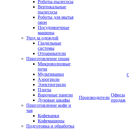
Роботы-пылесосы
Вертикальные
пылесосы
Роботы для мытья
окон
Посудомоечные
машины
Уход за одеждой
Гладильные
системы
Отпариватели
Приготовление пищи
Микроволновые
печи
Мультиварки
Аэрогрили
Электрогрили
Плиты
Варочные панели
Офисы
Производители
Духовые шкафы
продаж
Приготовление кофе и
чая
Кофеварки
Кофемашины
Подготовка и обработка