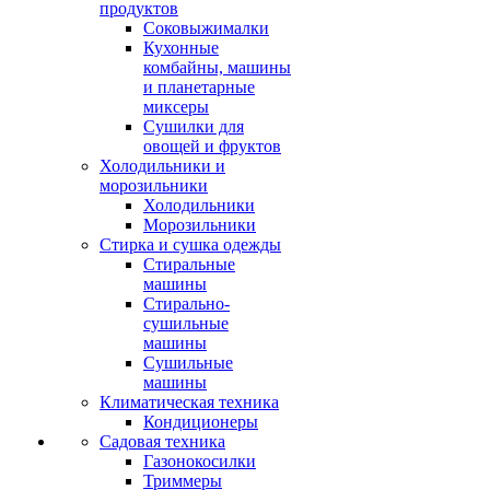
продуктов
Соковыжималки
Кухонные
комбайны, машины
и планетарные
миксеры
Сушилки для
овощей и фруктов
Холодильники и
морозильники
Холодильники
Морозильники
Стирка и сушка одежды
Стиральные
машины
Стирально-
сушильные
машины
Сушильные
машины
Климатическая техника
Кондиционеры
Садовая техника
Газонокосилки
Триммеры