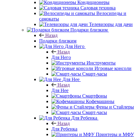
Кондиционеры
Садовая техника
Велосипеды и
самокаты
Телевизоры для дачи
Подарки близким
Назад
Подарки близким
Для Него
Назад
Для Него
Инструменты
Игровые консоли
Смарт-часы
Для Нее
Назад
Для Нее
Смартфоны
Кофемашины
Фены и Стайлеры
Смарт-часы
Для Ребенка
Назад
Для Ребенка
Принтеры и МФУ