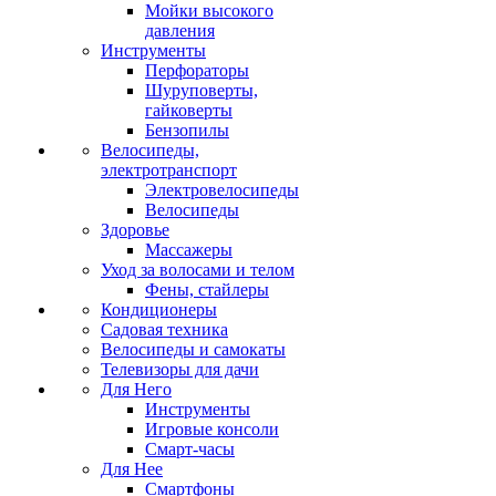
Мойки высокого
давления
Инструменты
Перфораторы
Шуруповерты,
гайковерты
Бензопилы
Велосипеды,
электротранспорт
Электровелосипеды
Велосипеды
Здоровье
Массажеры
Уход за волосами и телом
Фены, стайлеры
Кондиционеры
Садовая техника
Велосипеды и самокаты
Телевизоры для дачи
Для Него
Инструменты
Игровые консоли
Смарт-часы
Для Нее
Смартфоны