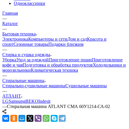
Одноклассники
Главная
—
Каталог
—
Бытовая техника
Электроника
Компьютеры и сети
Дом и сад
Красота и
спорт
Сезонные товары
Подарки близким
—
Стирка и сушка одежды
Уборка
Уход за одеждой
Приготовление пищи
Приготовление
кофе и чая
Подготовка и обработка продуктов
Холодильники и
морозильники
Климатическая техника
—
Стиральные машины
Стирально-сушильные машины
Сушильные машины
—
АТЛАНТ
LG
Samsung
BEKO
Indesit
—
Стиральная машина ATLANT СМА 60У1214-СА-02