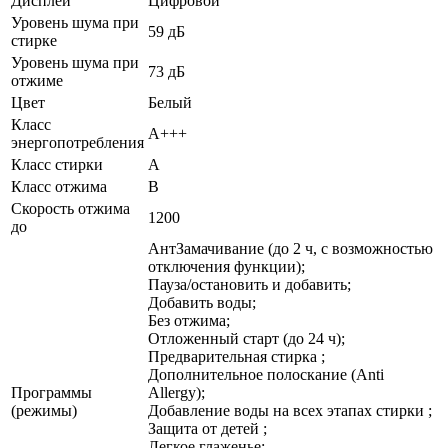
Дисплей
Цифровой
Уровень шума при
59 дБ
стирке
Уровень шума при
73 дБ
отжиме
Цвет
Белый
Класс
А+++
энергопотребления
Класс стирки
A
Класс отжима
B
Скорость отжима
1200
до
АнтЗамачивание (до 2 ч, с возможностью
отключения функции);
Пауза/остановить и добавить;
Добавить воды;
Без отжима;
Отложенный старт (до 24 ч);
Предварительная стирка ;
Дополнительное полоскание (Anti
Программы
Allergy);
(режимы)
Добавление воды на всех этапах стирки ;
Защита от детей ;
Легкое глаженье;