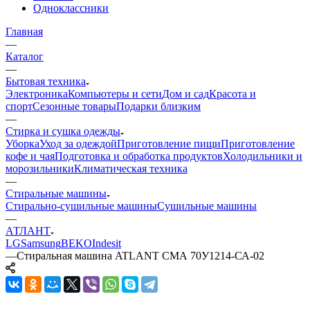
Одноклассники
Главная
—
Каталог
—
Бытовая техника
Электроника
Компьютеры и сети
Дом и сад
Красота и
спорт
Сезонные товары
Подарки близким
—
Стирка и сушка одежды
Уборка
Уход за одеждой
Приготовление пищи
Приготовление
кофе и чая
Подготовка и обработка продуктов
Холодильники и
морозильники
Климатическая техника
—
Стиральные машины
Стирально-сушильные машины
Сушильные машины
—
АТЛАНТ
LG
Samsung
BEKO
Indesit
—
Стиральная машина ATLANT СМА 70У1214-СА-02