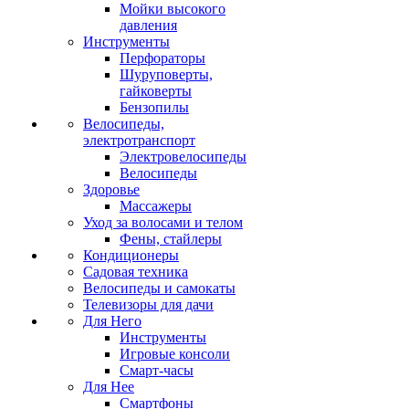
Мойки высокого
давления
Инструменты
Перфораторы
Шуруповерты,
гайковерты
Бензопилы
Велосипеды,
электротранспорт
Электровелосипеды
Велосипеды
Здоровье
Массажеры
Уход за волосами и телом
Фены, стайлеры
Кондиционеры
Садовая техника
Велосипеды и самокаты
Телевизоры для дачи
Для Него
Инструменты
Игровые консоли
Смарт-часы
Для Нее
Смартфоны