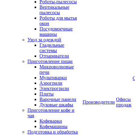
Роботы-пылесосы
Вертикальные
пылесосы
Роботы для мытья
окон
Посудомоечные
машины
Уход за одеждой
Гладильные
системы
Отпариватели
Приготовление пищи
Микроволновые
печи
Мультиварки
Аэрогрили
Электрогрили
Плиты
Варочные панели
Офисы
Производители
Духовые шкафы
продаж
Приготовление кофе и
чая
Кофеварки
Кофемашины
Подготовка и обработка