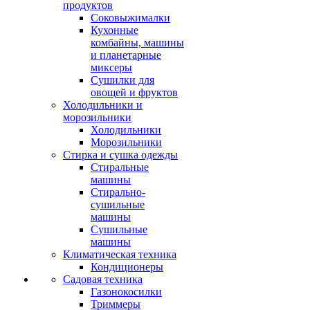
продуктов
Соковыжималки
Кухонные
комбайны, машины
и планетарные
миксеры
Сушилки для
овощей и фруктов
Холодильники и
морозильники
Холодильники
Морозильники
Стирка и сушка одежды
Стиральные
машины
Стирально-
сушильные
машины
Сушильные
машины
Климатическая техника
Кондиционеры
Садовая техника
Газонокосилки
Триммеры