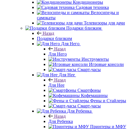
Кондиционеры
Садовая техника
Велосипеды и
самокаты
Телевизоры для дачи
Подарки близким
Назад
Подарки близким
Для Него
Назад
Для Него
Инструменты
Игровые консоли
Смарт-часы
Для Нее
Назад
Для Нее
Смартфоны
Кофемашины
Фены и Стайлеры
Смарт-часы
Для Ребенка
Назад
Для Ребенка
Принтеры и МФУ