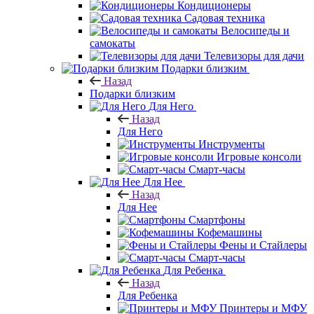
Кондиционеры
Садовая техника
Велосипеды и
самокаты
Телевизоры для дачи
Подарки близким
Назад
Подарки близким
Для Него
Назад
Для Него
Инструменты
Игровые консоли
Смарт-часы
Для Нее
Назад
Для Нее
Смартфоны
Кофемашины
Фены и Стайлеры
Смарт-часы
Для Ребенка
Назад
Для Ребенка
Принтеры и МФУ