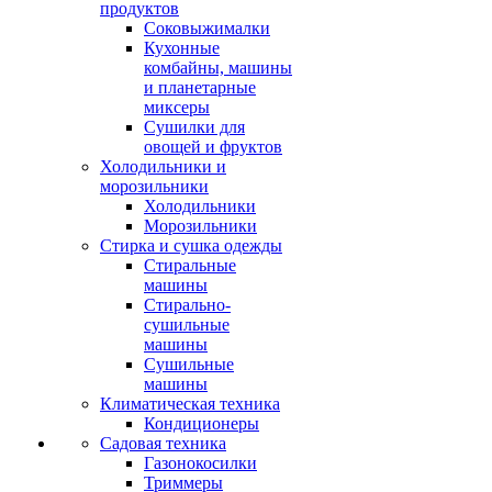
продуктов
Соковыжималки
Кухонные
комбайны, машины
и планетарные
миксеры
Сушилки для
овощей и фруктов
Холодильники и
морозильники
Холодильники
Морозильники
Стирка и сушка одежды
Стиральные
машины
Стирально-
сушильные
машины
Сушильные
машины
Климатическая техника
Кондиционеры
Садовая техника
Газонокосилки
Триммеры