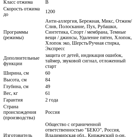
Класс отжима
B
Скорость отжима
1200
до
Анти-аллергия, Бережная, Микс, Отжим/
Слив, Полоскание, Пух, Рубашки,
Программы
Синтетика, Спорт / мембрана, Темные
(режимы)
вещи / джинсы, Удаление пятен, Хлопок,
Хлопок эко, Шерсть/Ручная стирка,
Экспресс
защита от детей, индикация ошибок,
Дополнительные
таймер, звуковой сигнал, отложенный
функции
старт
Ширина, см
60
Высота, см
84
Глубина, см
49
Вес, кг
61
Гарантия
2 года
Страна
происхождения
Россия
(производства)
Общество с ограниченной
ответственностью "БЕКО", Россия,
Изготовитель
Владимирская обл., Киржачский р-он,