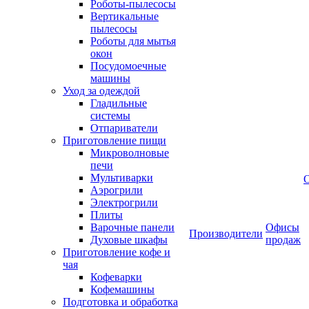
Роботы-пылесосы
Вертикальные
пылесосы
Роботы для мытья
окон
Посудомоечные
машины
Уход за одеждой
Гладильные
системы
Отпариватели
Приготовление пищи
Микроволновые
печи
Мультиварки
Аэрогрили
Электрогрили
Плиты
Варочные панели
Офисы
Производители
Духовые шкафы
продаж
Приготовление кофе и
чая
Кофеварки
Кофемашины
Подготовка и обработка