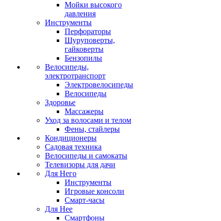
Мойки высокого
давления
Инструменты
Перфораторы
Шуруповерты,
гайковерты
Бензопилы
Велосипеды,
электротранспорт
Электровелосипеды
Велосипеды
Здоровье
Массажеры
Уход за волосами и телом
Фены, стайлеры
Кондиционеры
Садовая техника
Велосипеды и самокаты
Телевизоры для дачи
Для Него
Инструменты
Игровые консоли
Смарт-часы
Для Нее
Смартфоны