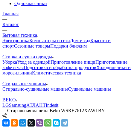
Одноклассники
Главная
—
Каталог
—
Бытовая техника
Электроника
Компьютеры и сети
Дом и сад
Красота и
спорт
Сезонные товары
Подарки близким
—
Стирка и сушка одежды
Уборка
Уход за одеждой
Приготовление пищи
Приготовление
кофе и чая
Подготовка и обработка продуктов
Холодильники и
морозильники
Климатическая техника
—
Стиральные машины
Стирально-сушильные машины
Сушильные машины
—
BEKO
LG
Samsung
АТЛАНТ
Indesit
—
Стиральная машина Beko WSRE7612XAWI BY