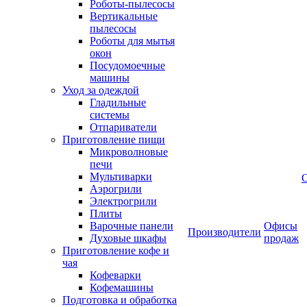
Роботы-пылесосы
Вертикальные
пылесосы
Роботы для мытья
окон
Посудомоечные
машины
Уход за одеждой
Гладильные
системы
Отпариватели
Приготовление пищи
Микроволновые
печи
Мультиварки
Аэрогрили
Электрогрили
Плиты
Варочные панели
Офисы
Производители
Духовые шкафы
продаж
Приготовление кофе и
чая
Кофеварки
Кофемашины
Подготовка и обработка