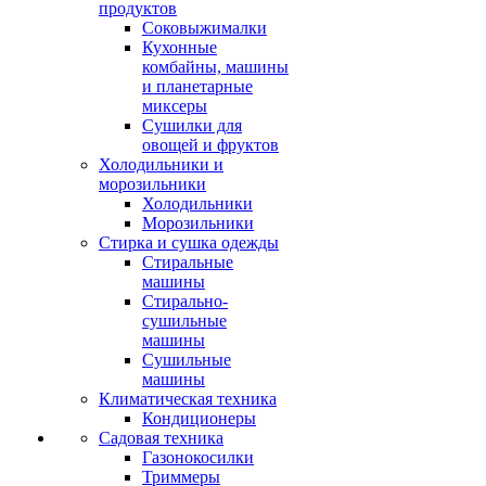
продуктов
Соковыжималки
Кухонные
комбайны, машины
и планетарные
миксеры
Сушилки для
овощей и фруктов
Холодильники и
морозильники
Холодильники
Морозильники
Стирка и сушка одежды
Стиральные
машины
Стирально-
сушильные
машины
Сушильные
машины
Климатическая техника
Кондиционеры
Садовая техника
Газонокосилки
Триммеры