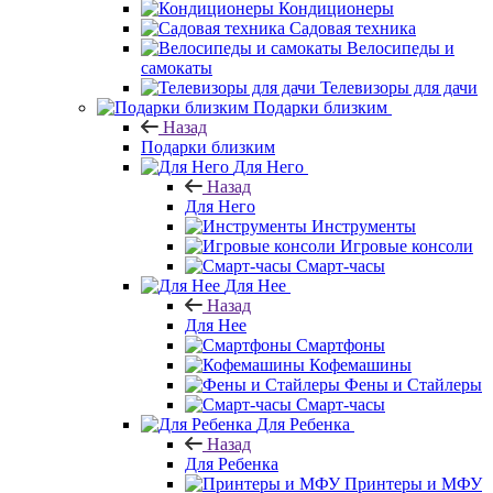
Кондиционеры
Садовая техника
Велосипеды и
самокаты
Телевизоры для дачи
Подарки близким
Назад
Подарки близким
Для Него
Назад
Для Него
Инструменты
Игровые консоли
Смарт-часы
Для Нее
Назад
Для Нее
Смартфоны
Кофемашины
Фены и Стайлеры
Смарт-часы
Для Ребенка
Назад
Для Ребенка
Принтеры и МФУ