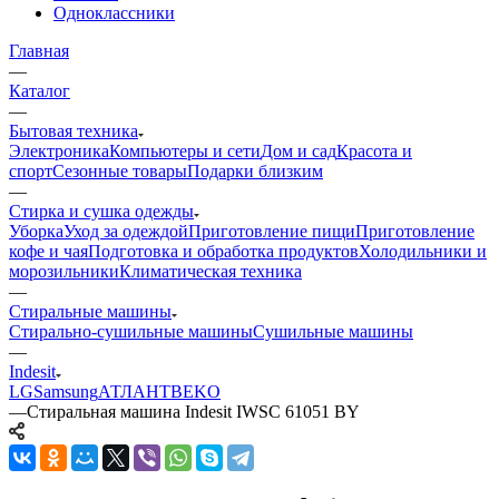
Одноклассники
Главная
—
Каталог
—
Бытовая техника
Электроника
Компьютеры и сети
Дом и сад
Красота и
спорт
Сезонные товары
Подарки близким
—
Стирка и сушка одежды
Уборка
Уход за одеждой
Приготовление пищи
Приготовление
кофе и чая
Подготовка и обработка продуктов
Холодильники и
морозильники
Климатическая техника
—
Стиральные машины
Стирально-сушильные машины
Сушильные машины
—
Indesit
LG
Samsung
АТЛАНТ
BEKO
—
Стиральная машина Indesit IWSC 61051 BY