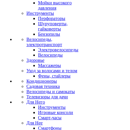
Мойки высокого
давления
Инструменты
Перфораторы
Шуруповерты,
гайковерты
Бензопилы
Велосипеды,
электротранспорт
Электровелосипеды
Велосипеды
Здоровье
Массажеры
Уход за волосами и телом
Фены, стайлеры
Кондиционеры
Садовая техника
Велосипеды и самокаты
Телевизоры для дачи
Для Него
Инструменты
Игровые консоли
Смарт-часы
Для Нее
Смартфоны