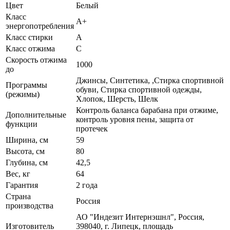
Цвет
Белый
Класс
А+
энергопотребления
Класс стирки
A
Класс отжима
C
Скорость отжима
1000
до
Джинсы, Синтетика, ,Стирка спортивной
Программы
обуви, Стирка спортивной одежды,
(режимы)
Хлопок, Шерсть, Шелк
Контроль баланса барабана при отжиме,
Дополнительные
контроль уровня пены, защита от
функции
протечек
Ширина, см
59
Высота, см
80
Глубина, см
42,5
Вес, кг
64
Гарантия
2 года
Страна
Россия
производства
АО "Индезит Интернэшнл", Россия,
Изготовитель
398040, г. Липецк, площадь