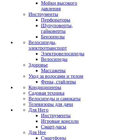
Мойки высокого
давления
Инструменты
Перфораторы
Шуруповерты,
гайковерты
Бензопилы
Велосипеды,
электротранспорт
Электровелосипеды
Велосипеды
Здоровье
Массажеры
Уход за волосами и телом
Фены, стайлеры
Кондиционеры
Садовая техника
Велосипеды и самокаты
Телевизоры для дачи
Для Него
Инструменты
Игровые консоли
Смарт-часы
Для Нее
Смартфоны