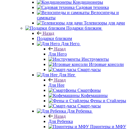
Кондиционеры
Садовая техника
Велосипеды и
самокаты
Телевизоры для дачи
Подарки близким
Назад
Подарки близким
Для Него
Назад
Для Него
Инструменты
Игровые консоли
Смарт-часы
Для Нее
Назад
Для Нее
Смартфоны
Кофемашины
Фены и Стайлеры
Смарт-часы
Для Ребенка
Назад
Для Ребенка
Принтеры и МФУ