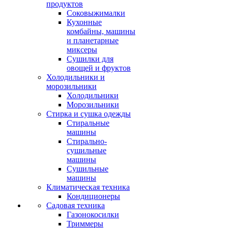
продуктов
Соковыжималки
Кухонные
комбайны, машины
и планетарные
миксеры
Сушилки для
овощей и фруктов
Холодильники и
морозильники
Холодильники
Морозильники
Стирка и сушка одежды
Стиральные
машины
Стирально-
сушильные
машины
Сушильные
машины
Климатическая техника
Кондиционеры
Садовая техника
Газонокосилки
Триммеры