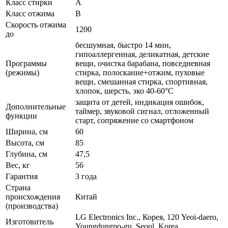
Класс стирки
A
Класс отжима
B
Скорость отжима
1200
до
бесшумная, быстро 14 мин,
гипоаллергенная, деликатная, детские
Программы
вещи, очистка барабана, повседневная
(режимы)
стирка, полоскание+отжим, пуховые
вещи, смешанная стирка, спортивная,
хлопок, шерсть, эко 40-60°С
защита от детей, индикация ошибок,
Дополнительные
таймер, звуковой сигнал, отложенный
функции
старт, сопряжение со смартфоном
Ширина, см
60
Высота, см
85
Глубина, см
47,5
Вес, кг
56
Гарантия
3 года
Страна
происхождения
Китай
(производства)
LG Electronics Inc., Корея, 120 Yeoi-daero,
Изготовитель
Youngdungpo-gu, Seoul, Korea