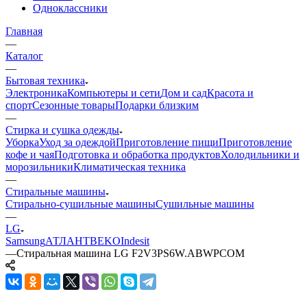
Одноклассники
Главная
—
Каталог
—
Бытовая техника
Электроника
Компьютеры и сети
Дом и сад
Красота и
спорт
Сезонные товары
Подарки близким
—
Стирка и сушка одежды
Уборка
Уход за одеждой
Приготовление пищи
Приготовление
кофе и чая
Подготовка и обработка продуктов
Холодильники и
морозильники
Климатическая техника
—
Стиральные машины
Стирально-сушильные машины
Сушильные машины
—
LG
Samsung
АТЛАНТ
BEKO
Indesit
—
Стиральная машина LG F2V3PS6W.ABWPCOM