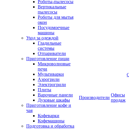
Роботы-пылесосы
Вертикальные
пылесосы
Роботы для мытья
окон
Посудомоечные
машины
Уход за одеждой
Гладильные
системы
Отпариватели
Приготовление пищи
Микроволновые
печи
Мультиварки
Аэрогрили
Электрогрили
Плиты
Варочные панели
Офисы
Производители
Духовые шкафы
продаж
Приготовление кофе и
чая
Кофеварки
Кофемашины
Подготовка и обработка