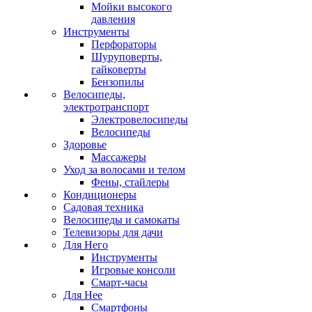
Мойки высокого
давления
Инструменты
Перфораторы
Шуруповерты,
гайковерты
Бензопилы
Велосипеды,
электротранспорт
Электровелосипеды
Велосипеды
Здоровье
Массажеры
Уход за волосами и телом
Фены, стайлеры
Кондиционеры
Садовая техника
Велосипеды и самокаты
Телевизоры для дачи
Для Него
Инструменты
Игровые консоли
Смарт-часы
Для Нее
Смартфоны