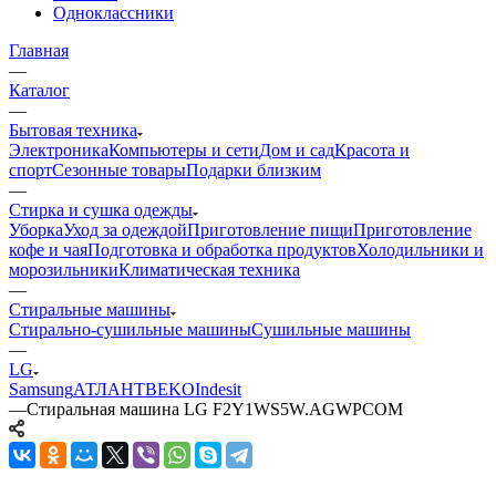
Одноклассники
Главная
—
Каталог
—
Бытовая техника
Электроника
Компьютеры и сети
Дом и сад
Красота и
спорт
Сезонные товары
Подарки близким
—
Стирка и сушка одежды
Уборка
Уход за одеждой
Приготовление пищи
Приготовление
кофе и чая
Подготовка и обработка продуктов
Холодильники и
морозильники
Климатическая техника
—
Стиральные машины
Стирально-сушильные машины
Сушильные машины
—
LG
Samsung
АТЛАНТ
BEKO
Indesit
—
Стиральная машина LG F2Y1WS5W.AGWPCOM