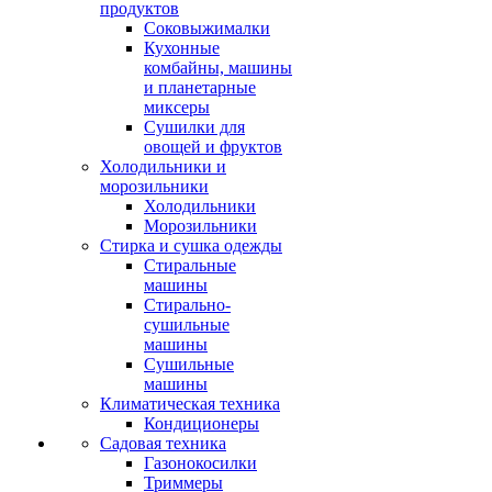
продуктов
Соковыжималки
Кухонные
комбайны, машины
и планетарные
миксеры
Сушилки для
овощей и фруктов
Холодильники и
морозильники
Холодильники
Морозильники
Стирка и сушка одежды
Стиральные
машины
Стирально-
сушильные
машины
Сушильные
машины
Климатическая техника
Кондиционеры
Садовая техника
Газонокосилки
Триммеры