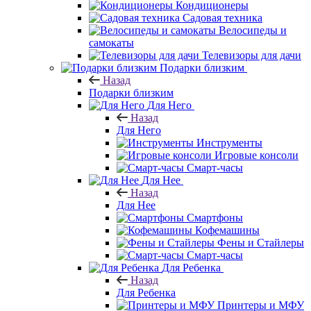
Кондиционеры
Садовая техника
Велосипеды и
самокаты
Телевизоры для дачи
Подарки близким
Назад
Подарки близким
Для Него
Назад
Для Него
Инструменты
Игровые консоли
Смарт-часы
Для Нее
Назад
Для Нее
Смартфоны
Кофемашины
Фены и Стайлеры
Смарт-часы
Для Ребенка
Назад
Для Ребенка
Принтеры и МФУ