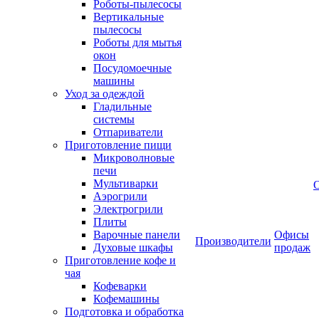
Роботы-пылесосы
Вертикальные
пылесосы
Роботы для мытья
окон
Посудомоечные
машины
Уход за одеждой
Гладильные
системы
Отпариватели
Приготовление пищи
Микроволновые
печи
Мультиварки
Аэрогрили
Электрогрили
Плиты
Варочные панели
Офисы
Производители
Духовые шкафы
продаж
Приготовление кофе и
чая
Кофеварки
Кофемашины
Подготовка и обработка