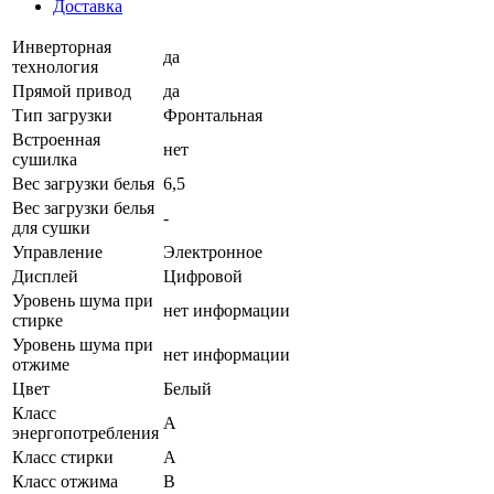
Доставка
Инверторная
да
технология
Прямой привод
да
Тип загрузки
Фронтальная
Встроенная
нет
сушилка
Вес загрузки белья
6,5
Вес загрузки белья
-
для сушки
Управление
Электронное
Дисплей
Цифровой
Уровень шума при
нет информации
стирке
Уровень шума при
нет информации
отжиме
Цвет
Белый
Класс
A
энергопотребления
Класс стирки
A
Класс отжима
B