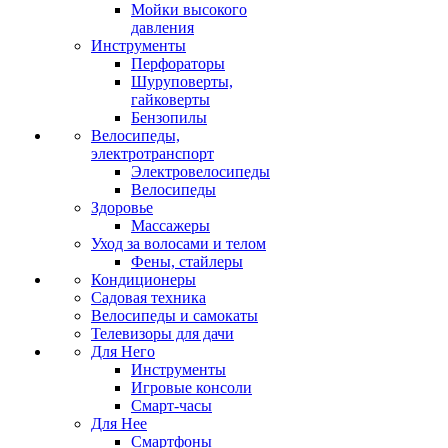
Мойки высокого
давления
Инструменты
Перфораторы
Шуруповерты,
гайковерты
Бензопилы
Велосипеды,
электротранспорт
Электровелосипеды
Велосипеды
Здоровье
Массажеры
Уход за волосами и телом
Фены, стайлеры
Кондиционеры
Садовая техника
Велосипеды и самокаты
Телевизоры для дачи
Для Него
Инструменты
Игровые консоли
Смарт-часы
Для Нее
Смартфоны