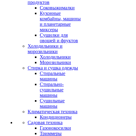
продуктов
Соковыжималки
Кухонные
комбайны, машины
и планетарные
миксеры
Сушилки для
овощей и фруктов
Холодильники и
морозильники
Холодильники
Морозильники
Стирка и сушка одежды
Стиральные
машины
Стирально-
сушильные
машины
Сушильные
машины
Климатическая техника
Кондиционеры
Садовая техника
Газонокосилки
Триммеры