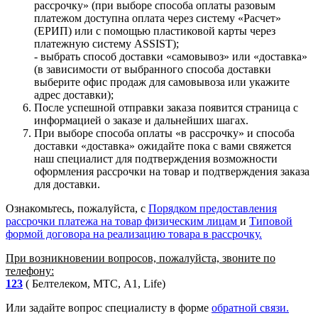
рассрочку» (при выборе способа оплаты разовым
платежом доступна оплата через систему «Расчет»
(ЕРИП) или с помощью пластиковой карты через
платежную систему ASSIST);
- выбрать способ доставки «самовывоз» или «доставка»
(в зависимости от выбранного способа доставки
выберите офис продаж для самовывоза или укажите
адрес доставки);
После успешной отправки заказа появится страница с
информацией о заказе и дальнейших шагах.
При выборе способа оплаты «в рассрочку» и способа
доставки «доставка» ожидайте пока с вами свяжется
наш специалист для подтверждения возможности
оформления рассрочки на товар и подтверждения заказа
для доставки.
Ознакомьтесь, пожалуйста, с
Порядком предоставления
рассрочки платежа на товар физическим лицам
и
Типовой
формой договора на реализацию товара в рассрочку.
При возникновении вопросов, пожалуйста, звоните по
телефону:
123
( Белтелеком, МТС, A1, Life)
Или задайте вопрос специалисту в форме
обратной связи.