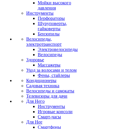
Мойки высокого
давления
Инструменты
Перфораторы
Шуруповерты,
гайковерты
Бензопилы
Велосипеды,
электротранспорт
Электровелосипеды
Велосипеды
Здоровье
Массажеры
Уход за волосами и телом
Фены, стайлеры
Кондиционеры
Садовая техника
Велосипеды и самокаты
Телевизоры для дачи
Для Него
Инструменты
Игровые консоли
Смарт-часы
Для Нее
Смартфоны