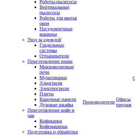
Роботы-пылесосы
Вертикальные
пылесосы
Роботы для мытья
окон
Посудомоечные
машины
Уход за одеждой
Гладильные
системы
Отпариватели
Приготовление пищи
Микроволновые
печи
Мультиварки
Аэрогрили
Электрогрили
Плиты
Варочные панели
Офисы
Производители
Духовые шкафы
продаж
Приготовление кофе и
чая
Кофеварки
Кофемашины
Подготовка и обработка