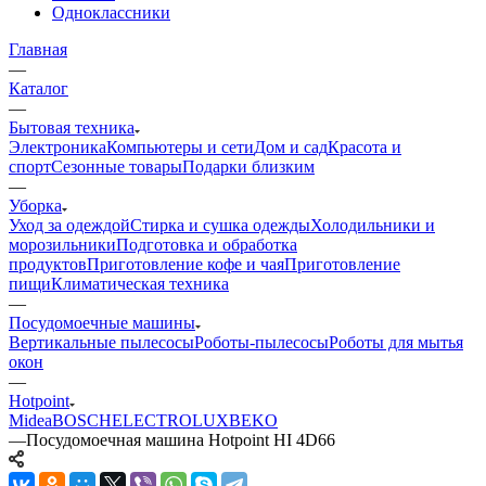
Одноклассники
Главная
—
Каталог
—
Бытовая техника
Электроника
Компьютеры и сети
Дом и сад
Красота и
спорт
Сезонные товары
Подарки близким
—
Уборка
Уход за одеждой
Стирка и сушка одежды
Холодильники и
морозильники
Подготовка и обработка
продуктов
Приготовление кофе и чая
Приготовление
пищи
Климатическая техника
—
Посудомоечные машины
Вертикальные пылесосы
Роботы-пылесосы
Роботы для мытья
окон
—
Hotpoint
Midea
BOSCH
ELECTROLUX
BEKO
—
Посудомоечная машина Hotpoint HI 4D66