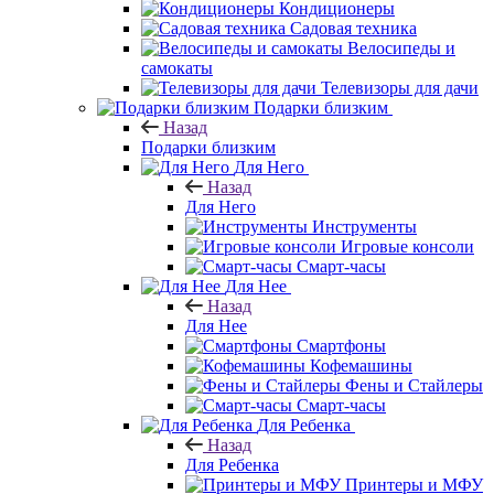
Кондиционеры
Садовая техника
Велосипеды и
самокаты
Телевизоры для дачи
Подарки близким
Назад
Подарки близким
Для Него
Назад
Для Него
Инструменты
Игровые консоли
Смарт-часы
Для Нее
Назад
Для Нее
Смартфоны
Кофемашины
Фены и Стайлеры
Смарт-часы
Для Ребенка
Назад
Для Ребенка
Принтеры и МФУ