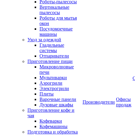
Роботы-пылесосы
Вертикальные
пылесосы
Роботы для мытья
окон
Посудомоечные
машины
Уход за одеждой
Гладильные
системы
Отпариватели
Приготовление пищи
Микроволновые
печи
Мультиварки
Аэрогрили
Электрогрили
Плиты
Варочные панели
Офисы
Производители
Духовые шкафы
продаж
Приготовление кофе и
чая
Кофеварки
Кофемашины
Подготовка и обработка