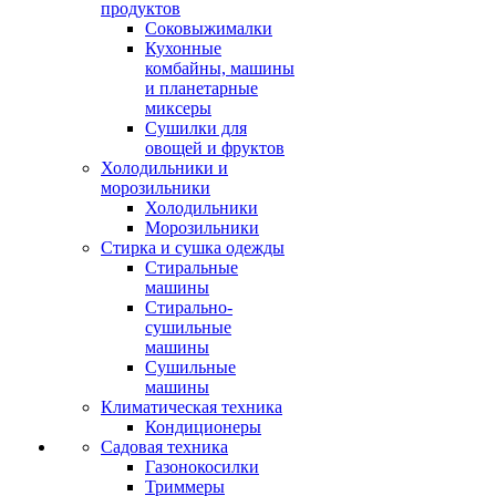
продуктов
Соковыжималки
Кухонные
комбайны, машины
и планетарные
миксеры
Сушилки для
овощей и фруктов
Холодильники и
морозильники
Холодильники
Морозильники
Стирка и сушка одежды
Стиральные
машины
Стирально-
сушильные
машины
Сушильные
машины
Климатическая техника
Кондиционеры
Садовая техника
Газонокосилки
Триммеры