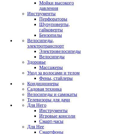
Мойки высокого
давления
Инструменты
Перфораторы
Шуруповерты,
гайковерты
Бензопилы
Велосипеды,
электротранспорт
Электровелосипеды
Велосипеды
Здоровье
Массажеры
Уход за волосами и телом
Фены, стайлеры
Кондиционеры
Садовая техника
Велосипеды и самокаты
Телевизоры для дачи
Для Него
Инструменты
Игровые консоли
Смарт-часы
Для Нее
Смартфоны