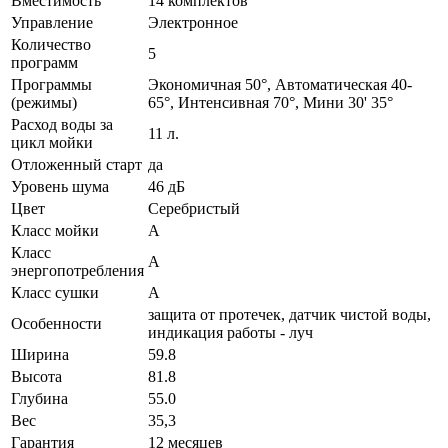
Вместимость
14 комплектов
Управление
Электронное
Количество
5
программ
Программы
Экономичная 50°, Автоматическая 40-
(режимы)
65°, Интенсивная 70°, Мини 30' 35°
Расход воды за
11 л.
цикл мойки
Отложенный старт
да
Уровень шума
46 дБ
Цвет
Серебристый
Класс мойки
A
Класс
A
энергопотребления
Класс сушки
A
защита от протечек, датчик чистой воды,
Особенности
индикация работы - луч
Ширина
59.8
Высота
81.8
Глубина
55.0
Вес
35,3
Гарантия
12 месяцев