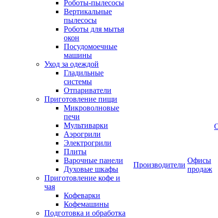
Роботы-пылесосы
Вертикальные
пылесосы
Роботы для мытья
окон
Посудомоечные
машины
Уход за одеждой
Гладильные
системы
Отпариватели
Приготовление пищи
Микроволновые
печи
Мультиварки
Аэрогрили
Электрогрили
Плиты
Варочные панели
Офисы
Производители
Духовые шкафы
продаж
Приготовление кофе и
чая
Кофеварки
Кофемашины
Подготовка и обработка