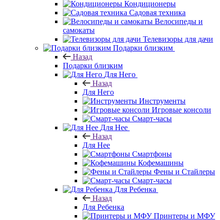
Кондиционеры
Садовая техника
Велосипеды и
самокаты
Телевизоры для дачи
Подарки близким
Назад
Подарки близким
Для Него
Назад
Для Него
Инструменты
Игровые консоли
Смарт-часы
Для Нее
Назад
Для Нее
Смартфоны
Кофемашины
Фены и Стайлеры
Смарт-часы
Для Ребенка
Назад
Для Ребенка
Принтеры и МФУ