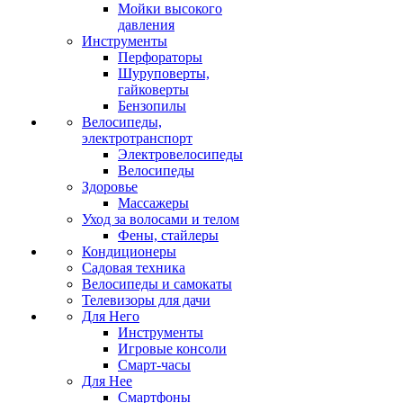
Мойки высокого
давления
Инструменты
Перфораторы
Шуруповерты,
гайковерты
Бензопилы
Велосипеды,
электротранспорт
Электровелосипеды
Велосипеды
Здоровье
Массажеры
Уход за волосами и телом
Фены, стайлеры
Кондиционеры
Садовая техника
Велосипеды и самокаты
Телевизоры для дачи
Для Него
Инструменты
Игровые консоли
Смарт-часы
Для Нее
Смартфоны