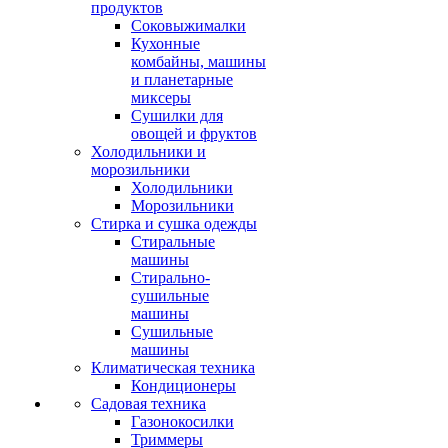
продуктов
Соковыжималки
Кухонные
комбайны, машины
и планетарные
миксеры
Сушилки для
овощей и фруктов
Холодильники и
морозильники
Холодильники
Морозильники
Стирка и сушка одежды
Стиральные
машины
Стирально-
сушильные
машины
Сушильные
машины
Климатическая техника
Кондиционеры
Садовая техника
Газонокосилки
Триммеры