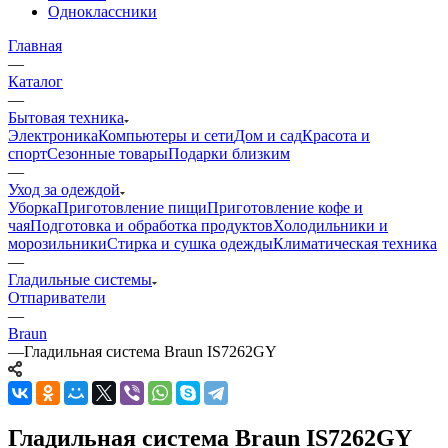
Одноклассники
Главная
—
Каталог
—
Бытовая техника
Электроника
Компьютеры и сети
Дом и сад
Красота и
спорт
Сезонные товары
Подарки близким
—
Уход за одеждой
Уборка
Приготовление пищи
Приготовление кофе и
чая
Подготовка и обработка продуктов
Холодильники и
морозильники
Стирка и сушка одежды
Климатическая техника
—
Гладильные системы
Отпариватели
—
Braun
—
Гладильная система Braun IS7262GY
Гладильная система Braun IS7262GY