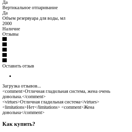
Да
Вертикальное отпаривание
Да
Объем резервуара для воды, мл
2000
Наличие
Отзывы
Оставить отзыв
Загрузка отзывов...
<comment>Отличная гладильная система, жена очень
довольна.</comment>
<virtues>Отличная гладильная система</virtues>
<limitations>Нет</limitations> <comment>Жена
довольна</comment>
Как купить?