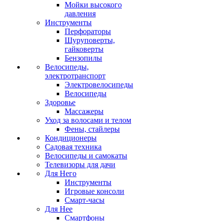
Мойки высокого
давления
Инструменты
Перфораторы
Шуруповерты,
гайковерты
Бензопилы
Велосипеды,
электротранспорт
Электровелосипеды
Велосипеды
Здоровье
Массажеры
Уход за волосами и телом
Фены, стайлеры
Кондиционеры
Садовая техника
Велосипеды и самокаты
Телевизоры для дачи
Для Него
Инструменты
Игровые консоли
Смарт-часы
Для Нее
Смартфоны