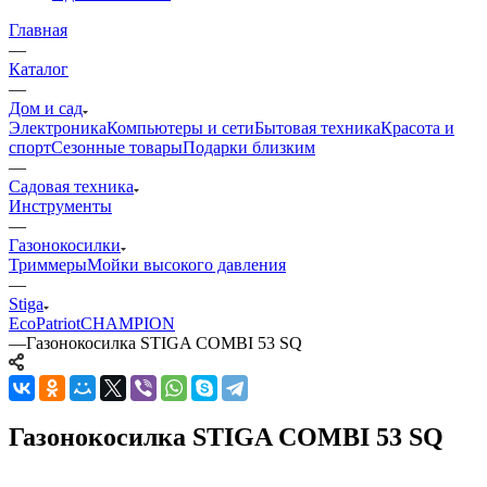
Главная
—
Каталог
—
Дом и сад
Электроника
Компьютеры и сети
Бытовая техника
Красота и
спорт
Сезонные товары
Подарки близким
—
Садовая техника
Инструменты
—
Газонокосилки
Триммеры
Мойки высокого давления
—
Stiga
Eco
Patriot
CHAMPION
—
Газонокосилка STIGA COMBI 53 SQ
Газонокосилка STIGA COMBI 53 SQ