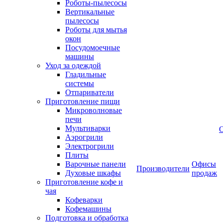
Роботы-пылесосы
Вертикальные
пылесосы
Роботы для мытья
окон
Посудомоечные
машины
Уход за одеждой
Гладильные
системы
Отпариватели
Приготовление пищи
Микроволновые
печи
Мультиварки
Аэрогрили
Электрогрили
Плиты
Варочные панели
Офисы
Производители
Духовые шкафы
продаж
Приготовление кофе и
чая
Кофеварки
Кофемашины
Подготовка и обработка