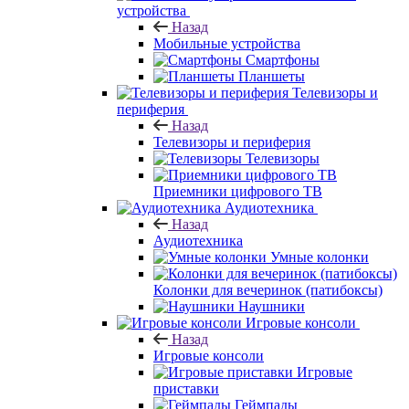
устройства
Назад
Мобильные устройства
Смартфоны
Планшеты
Телевизоры и
периферия
Назад
Телевизоры и периферия
Телевизоры
Приемники цифрового ТВ
Аудиотехника
Назад
Аудиотехника
Умные колонки
Колонки для вечеринок (патибоксы)
Наушники
Игровые консоли
Назад
Игровые консоли
Игровые
приставки
Геймпады