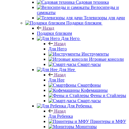
Садовая техника
Велосипеды и
самокаты
Телевизоры для дачи
Подарки близким
Назад
Подарки близким
Для Него
Назад
Для Него
Инструменты
Игровые консоли
Смарт-часы
Для Нее
Назад
Для Нее
Смартфоны
Кофемашины
Фены и Стайлеры
Смарт-часы
Для Ребенка
Назад
Для Ребенка
Принтеры и МФУ
Мониторы