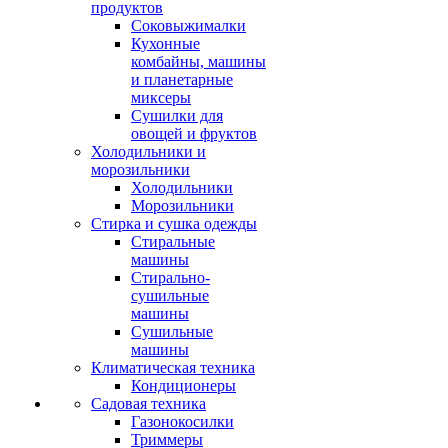
продуктов
Соковыжималки
Кухонные
комбайны, машины
и планетарные
миксеры
Сушилки для
овощей и фруктов
Холодильники и
морозильники
Холодильники
Морозильники
Стирка и сушка одежды
Стиральные
машины
Стирально-
сушильные
машины
Сушильные
машины
Климатическая техника
Кондиционеры
Садовая техника
Газонокосилки
Триммеры