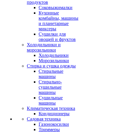
продуктов
Соковыжималки
Кухонные
комбайны, машины
и планетарные
миксеры
Сушилки для
овощей и фруктов
Холодильники и
морозильники
Холодильники
Морозильники
Стирка и сушка одежды
Стиральные
машины
Стирально-
сушильные
машины
Сушильные
машины
Климатическая техника
Кондиционеры
Садовая техника
Газонокосилки
Триммеры