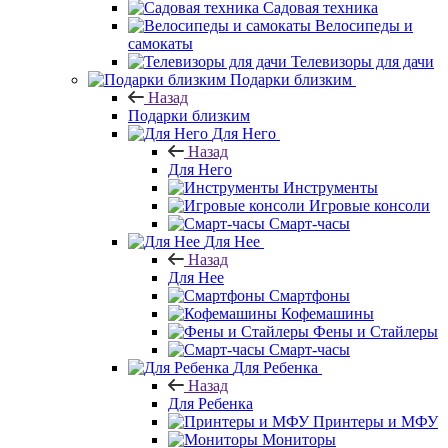
Садовая техника
Велосипеды и
самокаты
Телевизоры для дачи
Подарки близким
Назад
Подарки близким
Для Него
Назад
Для Него
Инструменты
Игровые консоли
Смарт-часы
Для Нее
Назад
Для Нее
Смартфоны
Кофемашины
Фены и Стайлеры
Смарт-часы
Для Ребенка
Назад
Для Ребенка
Принтеры и МФУ
Мониторы