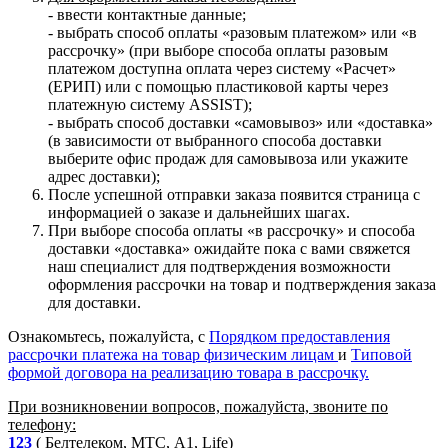
- ввести контактные данные;
- выбрать способ оплаты «разовым платежом» или «в
рассрочку» (при выборе способа оплаты разовым
платежом доступна оплата через систему «Расчет»
(ЕРИП) или с помощью пластиковой карты через
платежную систему ASSIST);
- выбрать способ доставки «самовывоз» или «доставка»
(в зависимости от выбранного способа доставки
выберите офис продаж для самовывоза или укажите
адрес доставки);
После успешной отправки заказа появится страница с
информацией о заказе и дальнейших шагах.
При выборе способа оплаты «в рассрочку» и способа
доставки «доставка» ожидайте пока с вами свяжется
наш специалист для подтверждения возможности
оформления рассрочки на товар и подтверждения заказа
для доставки.
Ознакомьтесь, пожалуйста, с
Порядком предоставления
рассрочки платежа на товар физическим лицам
и
Типовой
формой договора на реализацию товара в рассрочку.
При возникновении вопросов, пожалуйста, звоните по
телефону:
123
( Белтелеком, МТС, A1, Life)