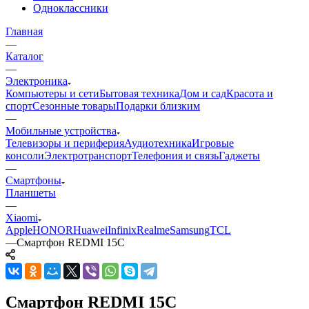
Одноклассники
Главная
—
Каталог
—
Электроника
Компьютеры и сети
Бытовая техника
Дом и сад
Красота и
спорт
Сезонные товары
Подарки близким
—
Мобильные устройства
Телевизоры и периферия
Аудиотехника
Игровые
консоли
Электротранспорт
Телефония и связь
Гаджеты
—
Смартфоны
Планшеты
—
Xiaomi
Apple
HONOR
Huawei
Infinix
Realme
Samsung
TCL
—
Смартфон REDMI 15C
Смартфон REDMI 15C