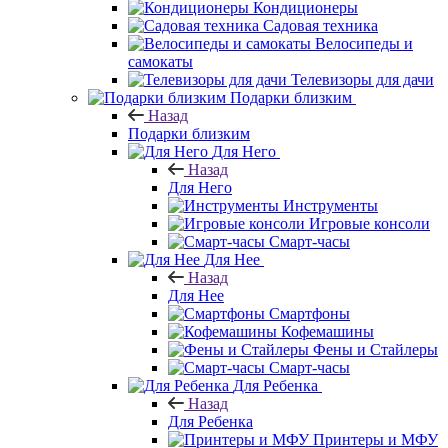
Кондиционеры
Садовая техника
Велосипеды и
самокаты
Телевизоры для дачи
Подарки близким
Назад
Подарки близким
Для Него
Назад
Для Него
Инструменты
Игровые консоли
Смарт-часы
Для Нее
Назад
Для Нее
Смартфоны
Кофемашины
Фены и Стайлеры
Смарт-часы
Для Ребенка
Назад
Для Ребенка
Принтеры и МФУ