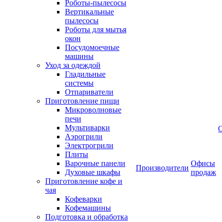
Роботы-пылесосы
Вертикальные
пылесосы
Роботы для мытья
окон
Посудомоечные
машины
Уход за одеждой
Гладильные
системы
Отпариватели
Приготовление пищи
Микроволновые
печи
Мультиварки
Аэрогрили
Электрогрили
Плиты
Варочные панели
Офисы
Производители
Духовые шкафы
продаж
Приготовление кофе и
чая
Кофеварки
Кофемашины
Подготовка и обработка