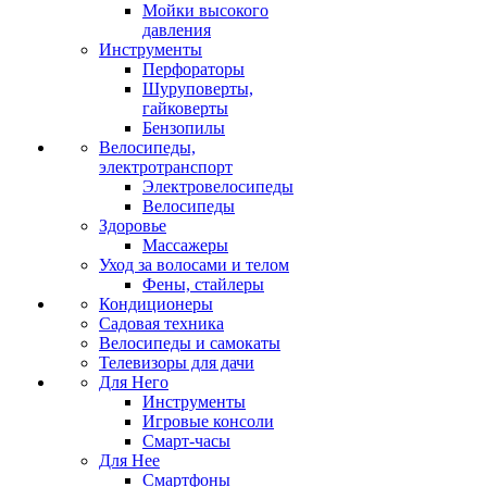
Мойки высокого
давления
Инструменты
Перфораторы
Шуруповерты,
гайковерты
Бензопилы
Велосипеды,
электротранспорт
Электровелосипеды
Велосипеды
Здоровье
Массажеры
Уход за волосами и телом
Фены, стайлеры
Кондиционеры
Садовая техника
Велосипеды и самокаты
Телевизоры для дачи
Для Него
Инструменты
Игровые консоли
Смарт-часы
Для Нее
Смартфоны