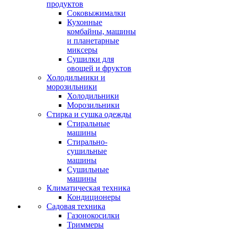
продуктов
Соковыжималки
Кухонные
комбайны, машины
и планетарные
миксеры
Сушилки для
овощей и фруктов
Холодильники и
морозильники
Холодильники
Морозильники
Стирка и сушка одежды
Стиральные
машины
Стирально-
сушильные
машины
Сушильные
машины
Климатическая техника
Кондиционеры
Садовая техника
Газонокосилки
Триммеры