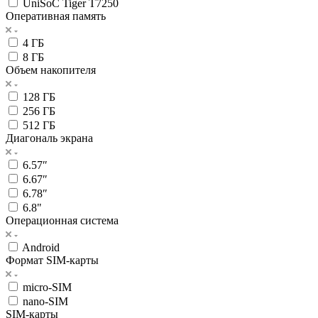
UniSoC Tiger T7250
Оперативная память
4 ГБ
8 ГБ
Объем накопителя
128 ГБ
256 ГБ
512 ГБ
Диагональ экрана
6.57″
6.67″
6.78″
6.8"
Операционная система
Android
Формат SIM-карты
micro-SIM
nano-SIM
SIM-карты