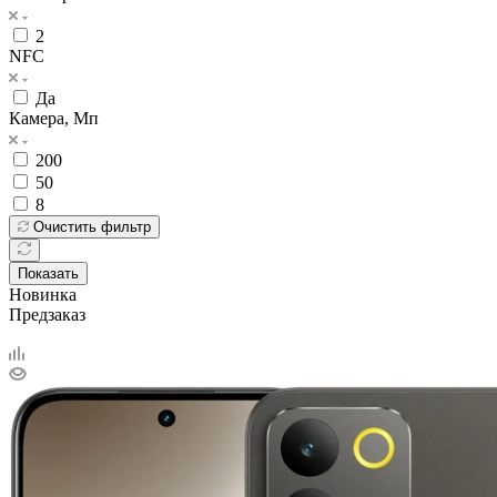
2
NFC
Да
Камера, Мп
200
50
8
Очистить фильтр
Показать
Новинка
Предзаказ