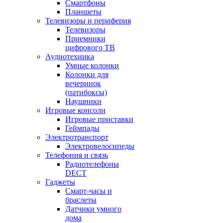
Смартфоны
Планшеты
Телевизоры и периферия
Телевизоры
Приемники
цифрового ТВ
Аудиотехника
Умные колонки
Колонки для
вечеринок
(патибоксы)
Наушники
Игровые консоли
Игровые приставки
Геймпады
Электротранспорт
Электровелосипеды
Телефония и связь
Радиотелефоны
DECT
Гаджеты
Смарт-часы и
браслеты
Датчики умного
дома