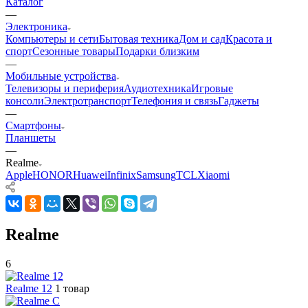
Каталог
—
Электроника
Компьютеры и сети
Бытовая техника
Дом и сад
Красота и
спорт
Сезонные товары
Подарки близким
—
Мобильные устройства
Телевизоры и периферия
Аудиотехника
Игровые
консоли
Электротранспорт
Телефония и связь
Гаджеты
—
Смартфоны
Планшеты
—
Realme
Apple
HONOR
Huawei
Infinix
Samsung
TCL
Xiaomi
Realme
6
Realme 12
1 товар