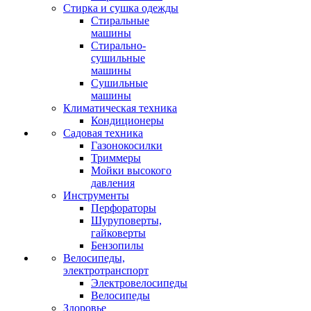
Стирка и сушка одежды
Стиральные
машины
Стирально-
сушильные
машины
Сушильные
машины
Климатическая техника
Кондиционеры
Садовая техника
Газонокосилки
Триммеры
Мойки высокого
давления
Инструменты
Перфораторы
Шуруповерты,
гайковерты
Бензопилы
Велосипеды,
электротранспорт
Электровелосипеды
Велосипеды
Здоровье