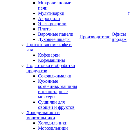
Микроволновые
печи
Мультиварки
Аэрогрили
Электрогрили
Плиты
Варочные панели
Офисы
Производители
Духовые шкафы
продаж
Приготовление кофе и
чая
Кофеварки
Кофемашины
Подготовка и обработка
продуктов
Соковыжималки
Кухонные
комбайны, машины
и планетарные
миксеры
Сушилки для
овощей и фруктов
Холодильники и
морозильники
Холодильники
Морозильники