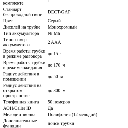
1
комплекте
Стандарт
DECT/GAP
беспроводной связи
Цвет
Серый
Дисплей на трубке
Монохромный
Тип аккумулятора
Ni-Mh
Типоразмер
2 AAA
аккумулятора
Время работы трубки
до 15 ч
в режиме разговора
Время работы трубки
до 170 ч
в режиме ожидания
Радиус действия в
до 50 м
помещении
Радиус действия на
открытом
до 300 м
пространстве
Телефонная книга
50 номеров
АОН/Caller ID
Да
Мелодии звонка
Полифония (12 мелодий)
Дополнительные
поиск трубки
функции