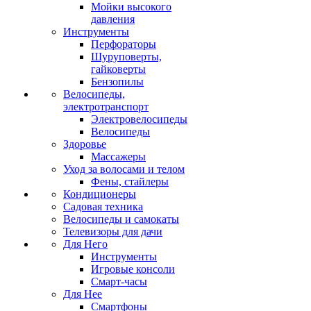
Мойки высокого
давления
Инструменты
Перфораторы
Шуруповерты,
гайковерты
Бензопилы
Велосипеды,
электротранспорт
Электровелосипеды
Велосипеды
Здоровье
Массажеры
Уход за волосами и телом
Фены, стайлеры
Кондиционеры
Садовая техника
Велосипеды и самокаты
Телевизоры для дачи
Для Него
Инструменты
Игровые консоли
Смарт-часы
Для Нее
Смартфоны