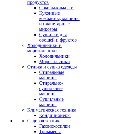
продуктов
Соковыжималки
Кухонные
комбайны, машины
и планетарные
миксеры
Сушилки для
овощей и фруктов
Холодильники и
морозильники
Холодильники
Морозильники
Стирка и сушка одежды
Стиральные
машины
Стирально-
сушильные
машины
Сушильные
машины
Климатическая техника
Кондиционеры
Садовая техника
Газонокосилки
Триммеры