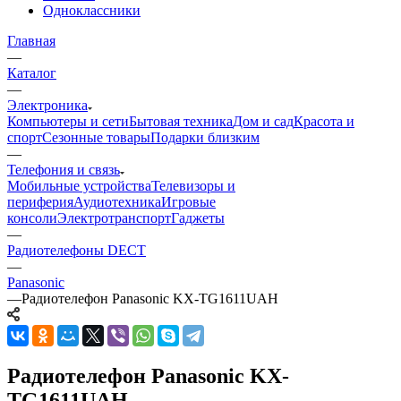
Одноклассники
Главная
—
Каталог
—
Электроника
Компьютеры и сети
Бытовая техника
Дом и сад
Красота и
спорт
Сезонные товары
Подарки близким
—
Телефония и связь
Мобильные устройства
Телевизоры и
периферия
Аудиотехника
Игровые
консоли
Электротранспорт
Гаджеты
—
Радиотелефоны DECT
—
Panasonic
—
Радиотелефон Panasonic KX-TG1611UAH
Радиотелефон Panasonic KX-
TG1611UAH