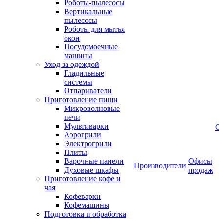
Роботы-пылесосы
Вертикальные
пылесосы
Роботы для мытья
окон
Посудомоечные
машины
Уход за одеждой
Гладильные
системы
Отпариватели
Приготовление пищи
Микроволновые
печи
Мультиварки
Аэрогрили
Электрогрили
Плиты
Варочные панели
Офисы
Производители
Духовые шкафы
продаж
Приготовление кофе и
чая
Кофеварки
Кофемашины
Подготовка и обработка