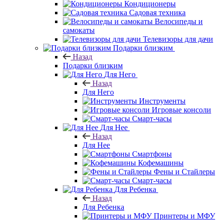
Кондиционеры
Садовая техника
Велосипеды и
самокаты
Телевизоры для дачи
Подарки близким
Назад
Подарки близким
Для Него
Назад
Для Него
Инструменты
Игровые консоли
Смарт-часы
Для Нее
Назад
Для Нее
Смартфоны
Кофемашины
Фены и Стайлеры
Смарт-часы
Для Ребенка
Назад
Для Ребенка
Принтеры и МФУ