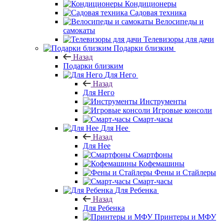
Кондиционеры
Садовая техника
Велосипеды и
самокаты
Телевизоры для дачи
Подарки близким
Назад
Подарки близким
Для Него
Назад
Для Него
Инструменты
Игровые консоли
Смарт-часы
Для Нее
Назад
Для Нее
Смартфоны
Кофемашины
Фены и Стайлеры
Смарт-часы
Для Ребенка
Назад
Для Ребенка
Принтеры и МФУ