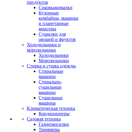
продуктов
Соковыжималки
Кухонные
комбайны, машины
и планетарные
миксеры
Сушилки для
овощей и фруктов
Холодильники и
морозильники
Холодильники
Морозильники
Стирка и сушка одежды
Стиральные
машины
Стирально-
сушильные
машины
Сушильные
машины
Климатическая техника
Кондиционеры
Садовая техника
Газонокосилки
Триммеры