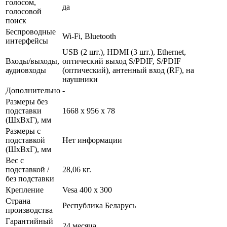
голосом,
да
голосовой
поиск
Беспроводные
Wi-Fi, Bluetooth
интерфейсы
USB (2 шт.), HDMI (3 шт.), Ethernet,
Входы/выходы,
оптический выход S/PDIF, S/PDIF
аудиовходы
(оптический), антенный вход (RF), на
наушники
Дополнительно
-
Размеры без
подставки
1668 x 956 x 78
(ШxВxГ), мм
Размеры с
подставкой
Нет информации
(ШxВxГ), мм
Вес с
подставкой /
28,06 кг.
без подставки
Крепление
Vesa 400 x 300
Страна
Республика Беларусь
производства
Гарантийный
24 месяца