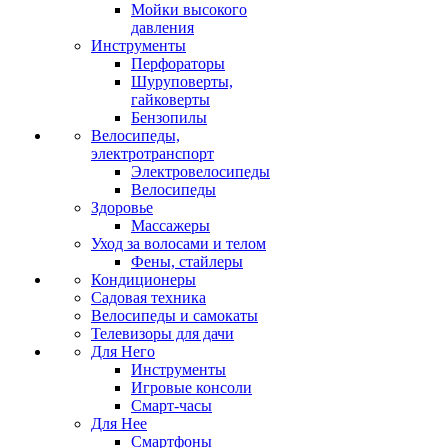
Мойки высокого
давления
Инструменты
Перфораторы
Шуруповерты,
гайковерты
Бензопилы
Велосипеды,
электротранспорт
Электровелосипеды
Велосипеды
Здоровье
Массажеры
Уход за волосами и телом
Фены, стайлеры
Кондиционеры
Садовая техника
Велосипеды и самокаты
Телевизоры для дачи
Для Него
Инструменты
Игровые консоли
Смарт-часы
Для Нее
Смартфоны