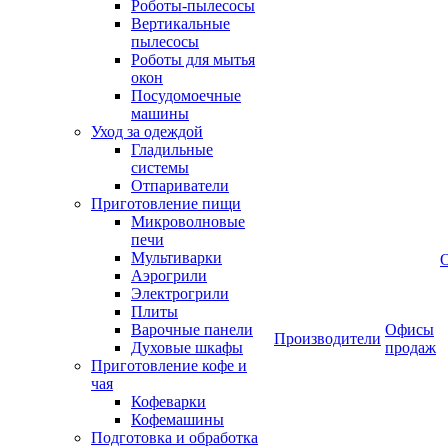
Роботы-пылесосы
Вертикальные
пылесосы
Роботы для мытья
окон
Посудомоечные
машины
Уход за одеждой
Гладильные
системы
Отпариватели
Приготовление пищи
Микроволновые
печи
Мультиварки
Аэрогрили
Электрогрили
Плиты
Варочные панели
Офисы
Производители
Духовые шкафы
продаж
Приготовление кофе и
чая
Кофеварки
Кофемашины
Подготовка и обработка