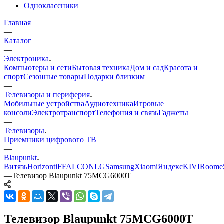
Одноклассники
Главная
—
Каталог
—
Электроника
Компьютеры и сети
Бытовая техника
Дом и сад
Красота и
спорт
Сезонные товары
Подарки близким
—
Телевизоры и периферия
Мобильные устройства
Аудиотехника
Игровые
консоли
Электротранспорт
Телефония и связь
Гаджеты
—
Телевизоры
Приемники цифрового ТВ
—
Blaupunkt
Витязь
Horizont
iFFALCON
LG
Samsung
Xiaomi
Яндекс
KIVI
Roome
—
Телевизор Blaupunkt 75MCG6000T
Телевизор Blaupunkt 75MCG6000T