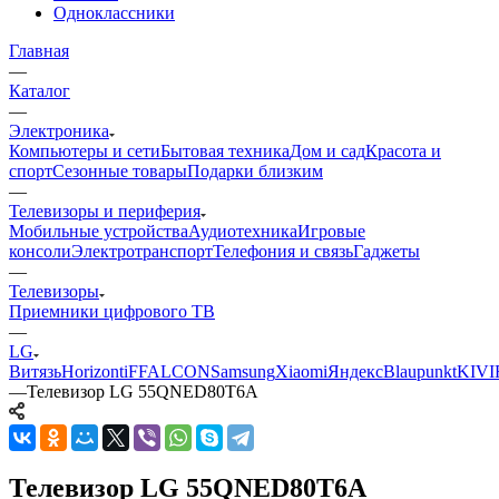
Одноклассники
Главная
—
Каталог
—
Электроника
Компьютеры и сети
Бытовая техника
Дом и сад
Красота и
спорт
Сезонные товары
Подарки близким
—
Телевизоры и периферия
Мобильные устройства
Аудиотехника
Игровые
консоли
Электротранспорт
Телефония и связь
Гаджеты
—
Телевизоры
Приемники цифрового ТВ
—
LG
Витязь
Horizont
iFFALCON
Samsung
Xiaomi
Яндекс
Blaupunkt
KIVI
—
Телевизор LG 55QNED80T6A
Телевизор LG 55QNED80T6A