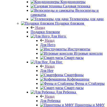
Кондиционеры
Садовая техника
Велосипеды и
самокаты
Телевизоры для дачи
Подарки близким
Назад
Подарки близким
Для Него
Назад
Для Него
Инструменты
Игровые консоли
Смарт-часы
Для Нее
Назад
Для Нее
Смартфоны
Кофемашины
Фены и Стайлеры
Смарт-часы
Для Ребенка
Назад
Для Ребенка
Принтеры и МФУ