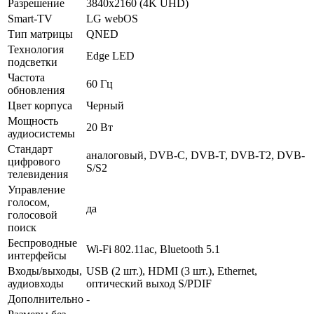
Разрешение
3840x2160 (4K UHD)
Smart-TV
LG webOS
Тип матрицы
QNED
Технология
Edge LED
подсветки
Частота
60 Гц
обновления
Цвет корпуса
Черный
Мощность
20 Вт
аудиосистемы
Стандарт
аналоговый, DVB-C, DVB-T, DVB-T2, DVB-
цифрового
S/S2
телевидения
Управление
голосом,
да
голосовой
поиск
Беспроводные
Wi-Fi 802.11ac, Bluetooth 5.1
интерфейсы
Входы/выходы,
USB (2 шт.), HDMI (3 шт.), Ethernet,
аудиовходы
оптический выход S/PDIF
Дополнительно
-