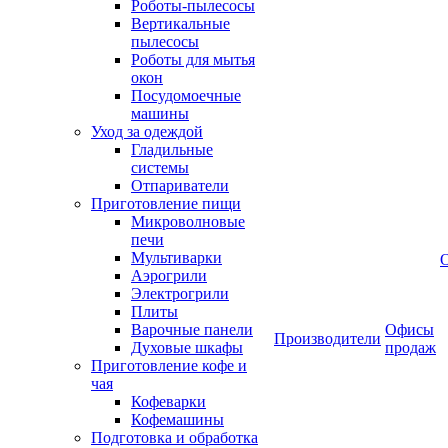
Роботы-пылесосы
Вертикальные
пылесосы
Роботы для мытья
окон
Посудомоечные
машины
Уход за одеждой
Гладильные
системы
Отпариватели
Приготовление пищи
Микроволновые
печи
Мультиварки
Аэрогрили
Электрогрили
Плиты
Варочные панели
Офисы
Производители
Духовые шкафы
продаж
Приготовление кофе и
чая
Кофеварки
Кофемашины
Подготовка и обработка