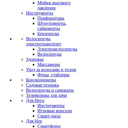
Мойки высокого
давления
Инструменты
Перфораторы
Шуруповерты,
гайковерты
Бензопилы
Велосипеды,
электротранспорт
Электровелосипеды
Велосипеды
Здоровье
Массажеры
Уход за волосами и телом
Фены, стайлеры
Кондиционеры
Садовая техника
Велосипеды и самокаты
Телевизоры для дачи
Для Него
Инструменты
Игровые консоли
Смарт-часы
Для Нее
Смартфоны