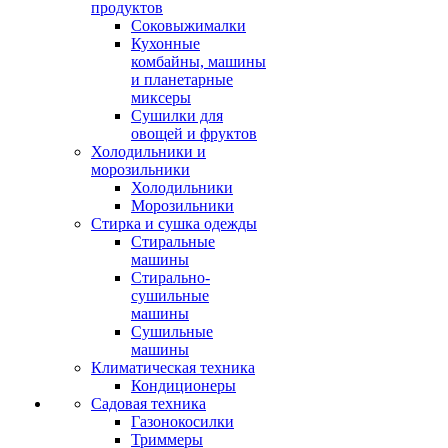
продуктов
Соковыжималки
Кухонные
комбайны, машины
и планетарные
миксеры
Сушилки для
овощей и фруктов
Холодильники и
морозильники
Холодильники
Морозильники
Стирка и сушка одежды
Стиральные
машины
Стирально-
сушильные
машины
Сушильные
машины
Климатическая техника
Кондиционеры
Садовая техника
Газонокосилки
Триммеры