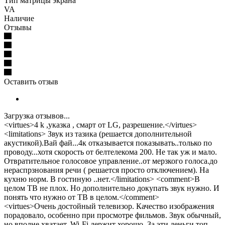
Тип матрицы экрана
VA
Наличие
Отзывы
Оставить отзыв
Загрузка отзывов...
<virtues>4 k ,указка , смарт от LG, разрешение.</virtues>
<limitations> Звук из тазика (решается дополнительной
акустикой).Вай фай...4к отказывается показывать..только по
проводу...хотя скорость от белтелекома 200. Не так уж и мало.
Отвратительное голосовое управление..от мерзкого голоса.до
нераспрзнования речи ( решается просто отключением). На
кухню норм. В гостиную ..нет.</limitations> <comment>В
целом ТВ не плох. Но дополнительно докупать звук нужно. И
понять что нужно от ТВ в целом.</comment>
<virtues>Очень достойный телевизор. Качество изображения
порадовало, особенно при просмотре фильмов. Звук обычный,
но вполне хватает. Wi-Fi держит хорошо. За эти деньги топ.