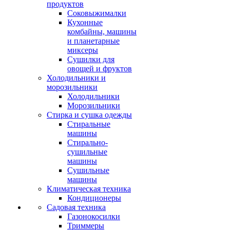
продуктов
Соковыжималки
Кухонные
комбайны, машины
и планетарные
миксеры
Сушилки для
овощей и фруктов
Холодильники и
морозильники
Холодильники
Морозильники
Стирка и сушка одежды
Стиральные
машины
Стирально-
сушильные
машины
Сушильные
машины
Климатическая техника
Кондиционеры
Садовая техника
Газонокосилки
Триммеры