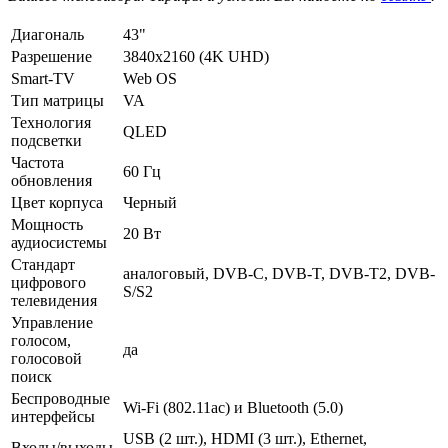
Диагональ
43"
Разрешение
3840x2160 (4K UHD)
Smart-TV
Web OS
Тип матрицы
VA
Технология
QLED
подсветки
Частота
60 Гц
обновления
Цвет корпуса
Черный
Мощность
20 Вт
аудиосистемы
Стандарт
аналоговый, DVB-C, DVB-T, DVB-T2, DVB-
цифрового
S/S2
телевидения
Управление
голосом,
да
голосовой
поиск
Беспроводные
Wi-Fi (802.11ac) и Bluetooth (5.0)
интерфейсы
USB (2 шт.), HDMI (3 шт.), Ethernet,
Входы/выходы,