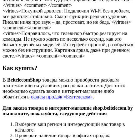
</virtues> <comment></comment>
<virtues>Покупкой доволен. Подключил Wi-Fi без проблем,
всё работает стабильно. Смарт функции реально удобные.
Писали ниже про звук – да, простоват, но не беда. </virtues>
<comment></comment>
<virtues>Понравилось, что телевизор быстро реагирует на
команды. Не нужно ждать по несколько секунд, как это
бывает у дешёвых моделей. Интерфейс простой, разобраться
можно без инструкции. Картинка яркая, даже при дневном
свете.</virtues> <comment></comment>
Как купить?
В
BeltelecomShop
товары можно приобрести разовым
платежом или на условиях рассрочки платежа. Для этого
необходимо сделать заказ в интернет-магазине либо
обратиться в
офисы продаж «Белтелеком»
.
Для заказа товара в интернет-магазине shop.beltelecom.by
выполните, пожалуйста, следующие действия
Выберите ваш регион и интересующий вас товар в
каталоге.
Проверьте наличие товара в офисах продаж.