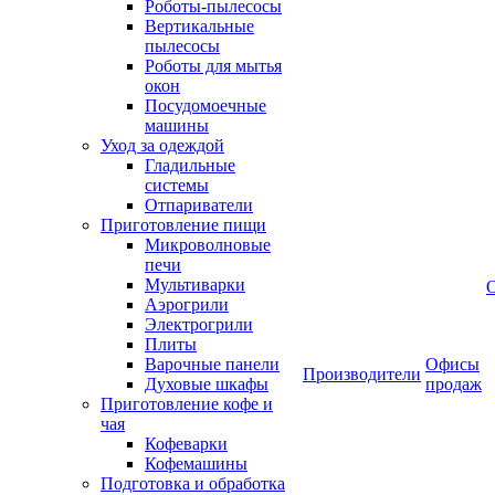
Роботы-пылесосы
Вертикальные
пылесосы
Роботы для мытья
окон
Посудомоечные
машины
Уход за одеждой
Гладильные
системы
Отпариватели
Приготовление пищи
Микроволновые
печи
Мультиварки
Аэрогрили
Электрогрили
Плиты
Варочные панели
Офисы
Производители
Духовые шкафы
продаж
Приготовление кофе и
чая
Кофеварки
Кофемашины
Подготовка и обработка