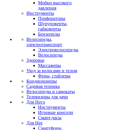
Мойки высокого
давления
Инструменты
Перфораторы
Шуруповерты,
гайковерты
Бензопилы
Велосипеды,
электротранспорт
Электровелосипеды
Велосипеды
Здоровье
Массажеры
Уход за волосами и телом
Фены, стайлеры
Кондиционеры
Садовая техника
Велосипеды и самокаты
Телевизоры для дачи
Для Него
Инструменты
Игровые консоли
Смарт-часы
Для Нее
Смартфоны