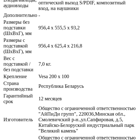
оптический выход S/PDIF, композитный
аудиовходы
вход, на наушники
Дополнительно
-
Размеры без
подставки
956,4 x 555,5 x 93,2
(ШxВxГ), мм
Размеры с
подставкой
956,4 x 625,4 x 216,8
(ШxВxГ), мм
Вес с
подставкой /
7,0 кг.
без подставки
Крепление
Vesa 200 x 100
Страна
Республика Беларусь
производства
Гарантийный
12 месяцев
срок
Общество с ограниченной ответственностью
"АйПиДи групп", 220036,Минская обл.,
Изготовитель
Смолевичский р-н.,ул.Сапфировая, д.5,
Китайско-Белоруский индустриальный парк
"Великий камень"
Общество с ограниченной ответственностью