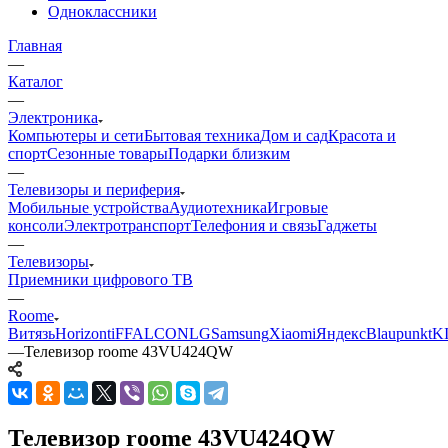
Одноклассники
Главная
—
Каталог
—
Электроника
Компьютеры и сети
Бытовая техника
Дом и сад
Красота и
спорт
Сезонные товары
Подарки близким
—
Телевизоры и периферия
Мобильные устройства
Аудиотехника
Игровые
консоли
Электротранспорт
Телефония и связь
Гаджеты
—
Телевизоры
Приемники цифрового ТВ
—
Roome
Витязь
Horizont
iFFALCON
LG
Samsung
Xiaomi
Яндекс
Blaupunkt
K
—
Телевизор roome 43VU424QW
Телевизор roome 43VU424QW