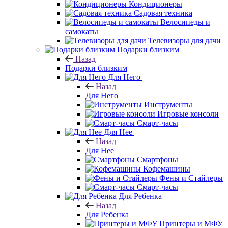
Кондиционеры
Садовая техника
Велосипеды и
самокаты
Телевизоры для дачи
Подарки близким
Назад
Подарки близким
Для Него
Назад
Для Него
Инструменты
Игровые консоли
Смарт-часы
Для Нее
Назад
Для Нее
Смартфоны
Кофемашины
Фены и Стайлеры
Смарт-часы
Для Ребенка
Назад
Для Ребенка
Принтеры и МФУ