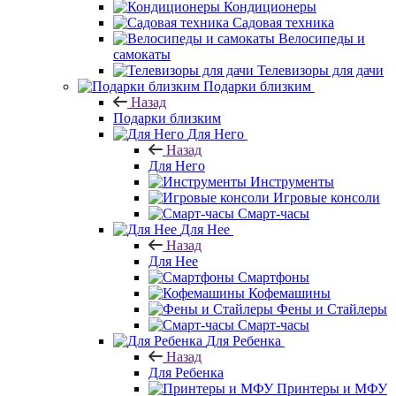
Кондиционеры
Садовая техника
Велосипеды и
самокаты
Телевизоры для дачи
Подарки близким
Назад
Подарки близким
Для Него
Назад
Для Него
Инструменты
Игровые консоли
Смарт-часы
Для Нее
Назад
Для Нее
Смартфоны
Кофемашины
Фены и Стайлеры
Смарт-часы
Для Ребенка
Назад
Для Ребенка
Принтеры и МФУ