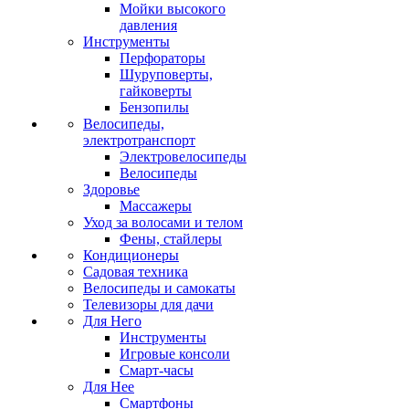
Мойки высокого
давления
Инструменты
Перфораторы
Шуруповерты,
гайковерты
Бензопилы
Велосипеды,
электротранспорт
Электровелосипеды
Велосипеды
Здоровье
Массажеры
Уход за волосами и телом
Фены, стайлеры
Кондиционеры
Садовая техника
Велосипеды и самокаты
Телевизоры для дачи
Для Него
Инструменты
Игровые консоли
Смарт-часы
Для Нее
Смартфоны