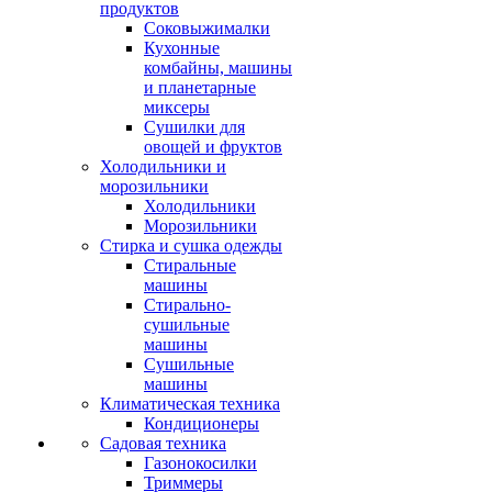
продуктов
Соковыжималки
Кухонные
комбайны, машины
и планетарные
миксеры
Сушилки для
овощей и фруктов
Холодильники и
морозильники
Холодильники
Морозильники
Стирка и сушка одежды
Стиральные
машины
Стирально-
сушильные
машины
Сушильные
машины
Климатическая техника
Кондиционеры
Садовая техника
Газонокосилки
Триммеры