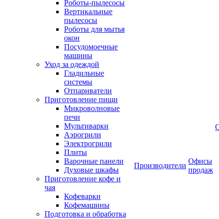
Роботы-пылесосы
Вертикальные
пылесосы
Роботы для мытья
окон
Посудомоечные
машины
Уход за одеждой
Гладильные
системы
Отпариватели
Приготовление пищи
Микроволновые
печи
Мультиварки
Аэрогрили
Электрогрили
Плиты
Варочные панели
Офисы
Производители
Духовые шкафы
продаж
Приготовление кофе и
чая
Кофеварки
Кофемашины
Подготовка и обработка