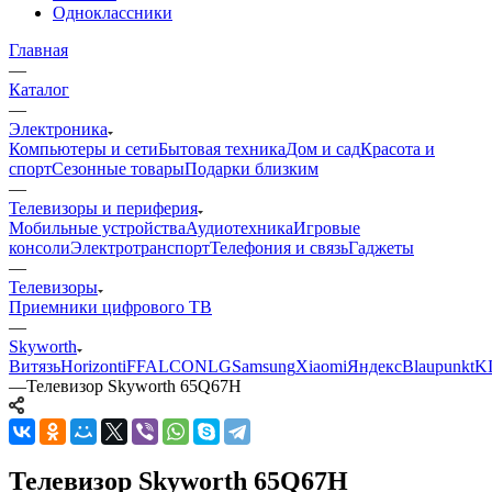
Одноклассники
Главная
—
Каталог
—
Электроника
Компьютеры и сети
Бытовая техника
Дом и сад
Красота и
спорт
Сезонные товары
Подарки близким
—
Телевизоры и периферия
Мобильные устройства
Аудиотехника
Игровые
консоли
Электротранспорт
Телефония и связь
Гаджеты
—
Телевизоры
Приемники цифрового ТВ
—
Skyworth
Витязь
Horizont
iFFALCON
LG
Samsung
Xiaomi
Яндекс
Blaupunkt
K
—
Телевизор Skyworth 65Q67H
Телевизор Skyworth 65Q67H