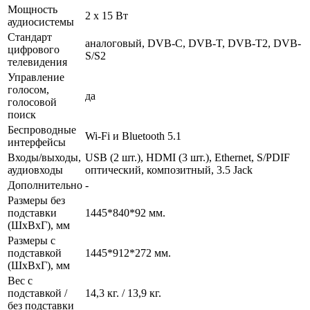
Мощность
2 x 15 Вт
аудиосистемы
Стандарт
аналоговый, DVB-C, DVB-T, DVB-T2, DVB-
цифрового
S/S2
телевидения
Управление
голосом,
да
голосовой
поиск
Беспроводные
Wi-Fi и Bluetooth 5.1
интерфейсы
Входы/выходы,
USB (2 шт.), HDMI (3 шт.), Ethernet, S/PDIF
аудиовходы
оптический, композитный, 3.5 Jack
Дополнительно
-
Размеры без
подставки
1445*840*92 мм.
(ШxВxГ), мм
Размеры с
подставкой
1445*912*272 мм.
(ШxВxГ), мм
Вес с
подставкой /
14,3 кг. / 13,9 кг.
без подставки