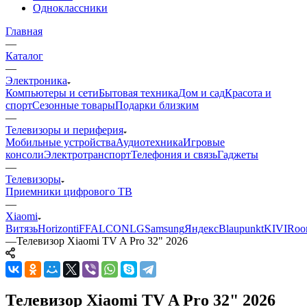
Одноклассники
Главная
—
Каталог
—
Электроника
Компьютеры и сети
Бытовая техника
Дом и сад
Красота и
спорт
Сезонные товары
Подарки близким
—
Телевизоры и периферия
Мобильные устройства
Аудиотехника
Игровые
консоли
Электротранспорт
Телефония и связь
Гаджеты
—
Телевизоры
Приемники цифрового ТВ
—
Xiaomi
Витязь
Horizont
iFFALCON
LG
Samsung
Яндекс
Blaupunkt
KIVI
Roo
—
Телевизор Xiaomi TV A Pro 32" 2026
Телевизор Xiaomi TV A Pro 32" 2026