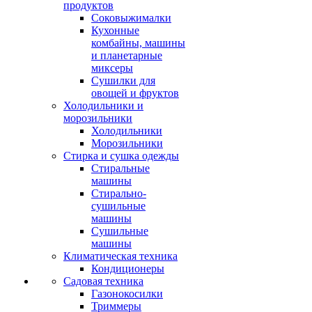
продуктов
Соковыжималки
Кухонные
комбайны, машины
и планетарные
миксеры
Сушилки для
овощей и фруктов
Холодильники и
морозильники
Холодильники
Морозильники
Стирка и сушка одежды
Стиральные
машины
Стирально-
сушильные
машины
Сушильные
машины
Климатическая техника
Кондиционеры
Садовая техника
Газонокосилки
Триммеры