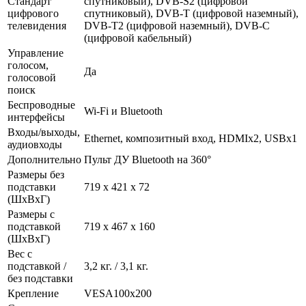
Стандарт
спутниковый), DVB-S2 (цифровой
цифрового
спутниковый), DVB-T (цифровой наземный),
телевидения
DVB-T2 (цифровой наземный), DVB-С
(цифровой кабельный)
Управление
голосом,
Да
голосовой
поиск
Беспроводные
Wi-Fi и Bluetooth
интерфейсы
Входы/выходы,
Ethernet, композитный вход, HDMIx2, USBx1
аудиовходы
Дополнительно
Пульт ДУ Bluetooth на 360°
Размеры без
подставки
719 x 421 x 72
(ШxВxГ)
Размеры с
подставкой
719 x 467 x 160
(ШxВxГ)
Вес с
подставкой /
3,2 кг. / 3,1 кг.
без подставки
Крепление
VESA100x200