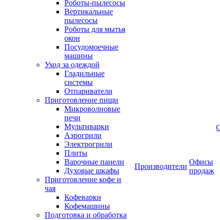
Роботы-пылесосы
Вертикальные
пылесосы
Роботы для мытья
окон
Посудомоечные
машины
Уход за одеждой
Гладильные
системы
Отпариватели
Приготовление пищи
Микроволновые
печи
Мультиварки
Аэрогрили
Электрогрили
Плиты
Варочные панели
Офисы
Производители
Духовые шкафы
продаж
Приготовление кофе и
чая
Кофеварки
Кофемашины
Подготовка и обработка