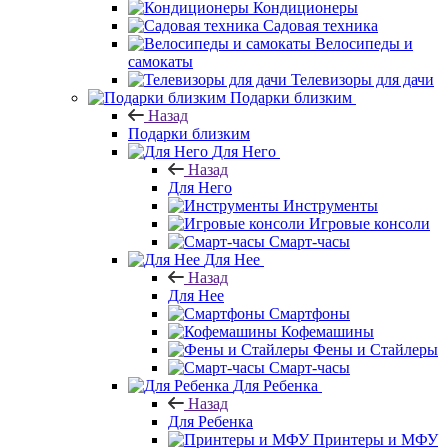
Кондиционеры
Садовая техника
Велосипеды и
самокаты
Телевизоры для дачи
Подарки близким
Назад
Подарки близким
Для Него
Назад
Для Него
Инструменты
Игровые консоли
Смарт-часы
Для Нее
Назад
Для Нее
Смартфоны
Кофемашины
Фены и Стайлеры
Смарт-часы
Для Ребенка
Назад
Для Ребенка
Принтеры и МФУ