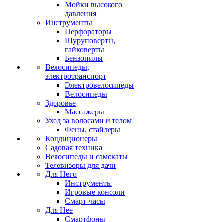
Мойки высокого
давления
Инструменты
Перфораторы
Шуруповерты,
гайковерты
Бензопилы
Велосипеды,
электротранспорт
Электровелосипеды
Велосипеды
Здоровье
Массажеры
Уход за волосами и телом
Фены, стайлеры
Кондиционеры
Садовая техника
Велосипеды и самокаты
Телевизоры для дачи
Для Него
Инструменты
Игровые консоли
Смарт-часы
Для Нее
Смартфоны