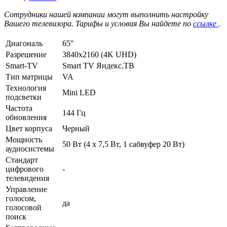
Сотрудники нашей компании могут выполнить настройку
Вашего телевизора. Тарифы и условия Вы найдете по
ссылке
.
Диагональ
65"
Разрешение
3840x2160 (4K UHD)
Smart-TV
Smart TV Яндекс.ТВ
Тип матрицы
VA
Технология
Mini LED
подсветки
Частота
144 Гц
обновления
Цвет корпуса
Черный
Мощность
50 Вт (4 х 7,5 Вт, 1 сабвуфер 20 Вт)
аудиосистемы
Стандарт
цифрового
-
телевидения
Управление
голосом,
да
голосовой
поиск