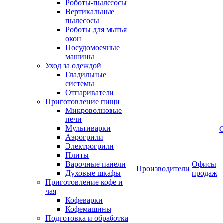
Роботы-пылесосы
Вертикальные
пылесосы
Роботы для мытья
окон
Посудомоечные
машины
Уход за одеждой
Гладильные
системы
Отпариватели
Приготовление пищи
Микроволновые
печи
Мультиварки
Аэрогрили
Электрогрили
Плиты
Варочные панели
Офисы
Производители
Духовые шкафы
продаж
Приготовление кофе и
чая
Кофеварки
Кофемашины
Подготовка и обработка