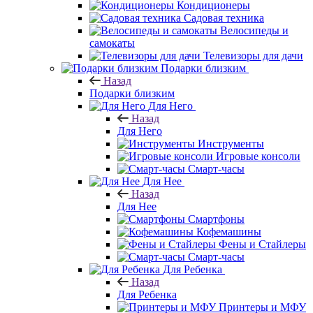
Кондиционеры
Садовая техника
Велосипеды и
самокаты
Телевизоры для дачи
Подарки близким
Назад
Подарки близким
Для Него
Назад
Для Него
Инструменты
Игровые консоли
Смарт-часы
Для Нее
Назад
Для Нее
Смартфоны
Кофемашины
Фены и Стайлеры
Смарт-часы
Для Ребенка
Назад
Для Ребенка
Принтеры и МФУ