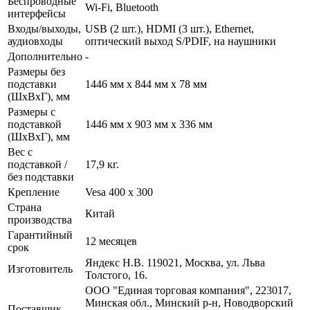
Беспроводные
Wi-Fi, Bluetooth
интерфейсы
Входы/выходы,
USB (2 шт.), HDMI (3 шт.), Ethernet,
аудиовходы
оптический выход S/PDIF, на наушники
Дополнительно
-
Размеры без
подставки
1446 мм x 844 мм x 78 мм
(ШxВxГ), мм
Размеры с
подставкой
1446 мм x 903 мм x 336 мм
(ШxВxГ), мм
Вес с
подставкой /
17,9 кг.
без подставки
Крепление
Vesa 400 x 300
Страна
Китай
производства
Гарантийный
12 месяцев
срок
Яндекс Н.В. 119021, Москва, ул. Льва
Изготовитель
Толстого, 16.
ООО "Единая торговая компания", 223017,
Минская обл., Минский р-н, Новодворский
Поставщик