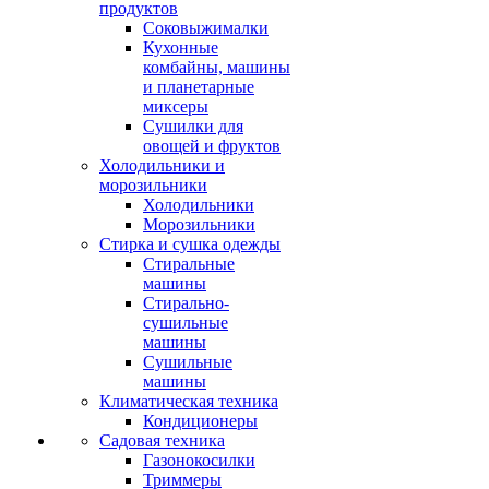
продуктов
Соковыжималки
Кухонные
комбайны, машины
и планетарные
миксеры
Сушилки для
овощей и фруктов
Холодильники и
морозильники
Холодильники
Морозильники
Стирка и сушка одежды
Стиральные
машины
Стирально-
сушильные
машины
Сушильные
машины
Климатическая техника
Кондиционеры
Садовая техника
Газонокосилки
Триммеры