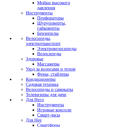
Мойки высокого
давления
Инструменты
Перфораторы
Шуруповерты,
гайковерты
Бензопилы
Велосипеды,
электротранспорт
Электровелосипеды
Велосипеды
Здоровье
Массажеры
Уход за волосами и телом
Фены, стайлеры
Кондиционеры
Садовая техника
Велосипеды и самокаты
Телевизоры для дачи
Для Него
Инструменты
Игровые консоли
Смарт-часы
Для Нее
Смартфоны