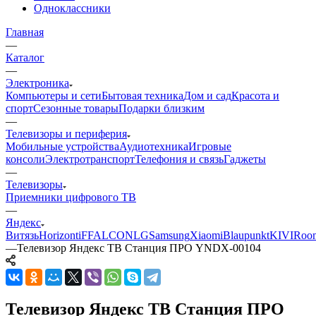
Одноклассники
Главная
—
Каталог
—
Электроника
Компьютеры и сети
Бытовая техника
Дом и сад
Красота и
спорт
Сезонные товары
Подарки близким
—
Телевизоры и периферия
Мобильные устройства
Аудиотехника
Игровые
консоли
Электротранспорт
Телефония и связь
Гаджеты
—
Телевизоры
Приемники цифрового ТВ
—
Яндекс
Витязь
Horizont
iFFALCON
LG
Samsung
Xiaomi
Blaupunkt
KIVI
Roo
—
Телевизор Яндекс ТВ Станция ПРО YNDX-00104
Телевизор Яндекс ТВ Станция ПРО