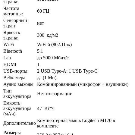
экрана:
Частота
60 ГЦ
матрицы:
Сенсорный
нет
экран
Яркость
300 кд/м2
экрана:
Wi-Fi
WiFi 6 (802.11ax)
Bluetooth
5,1
Lan
до 5000 Мбит/с
HDMI
1
USB-порты
2 USB Type-A; 1 USB Type-C
Вебкамера
да (1 Мп)
Аудио выходы
Комбинированный (микрофон + наушники)
Тип
Нет информации
аккумулятора
Емкость
аккумулятора
47 Вт*ч
(мАч)
Компьютерная мышь Logitech M170 в
Дополнительно
комплекте
Размеры