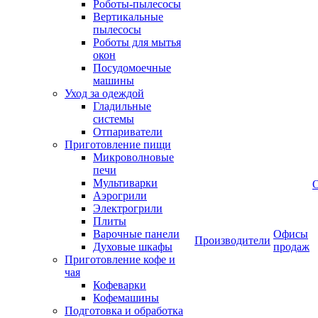
Роботы-пылесосы
Вертикальные
пылесосы
Роботы для мытья
окон
Посудомоечные
машины
Уход за одеждой
Гладильные
системы
Отпариватели
Приготовление пищи
Микроволновые
печи
Мультиварки
Аэрогрили
Электрогрили
Плиты
Варочные панели
Офисы
Производители
Духовые шкафы
продаж
Приготовление кофе и
чая
Кофеварки
Кофемашины
Подготовка и обработка