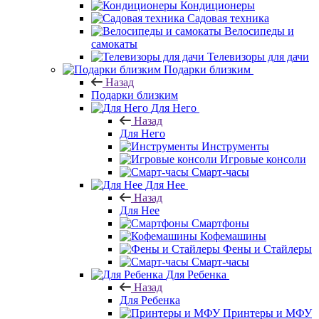
Кондиционеры
Садовая техника
Велосипеды и
самокаты
Телевизоры для дачи
Подарки близким
Назад
Подарки близким
Для Него
Назад
Для Него
Инструменты
Игровые консоли
Смарт-часы
Для Нее
Назад
Для Нее
Смартфоны
Кофемашины
Фены и Стайлеры
Смарт-часы
Для Ребенка
Назад
Для Ребенка
Принтеры и МФУ