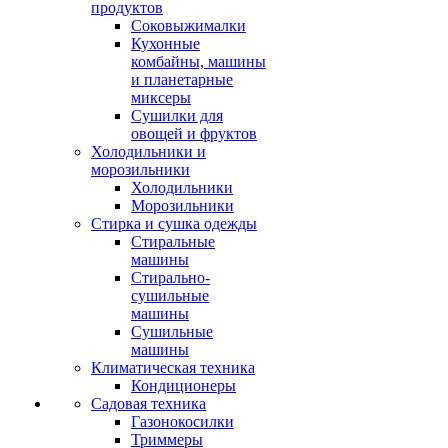
продуктов
Соковыжималки
Кухонные
комбайны, машины
и планетарные
миксеры
Сушилки для
овощей и фруктов
Холодильники и
морозильники
Холодильники
Морозильники
Стирка и сушка одежды
Стиральные
машины
Стирально-
сушильные
машины
Сушильные
машины
Климатическая техника
Кондиционеры
Садовая техника
Газонокосилки
Триммеры