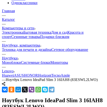
Одноклассники
Главная
—
Каталог
—
Компьютеры и сети
Электроника
Бытовая техника
Дом и сад
Красота и
спорт
Сезонные товары
Подарки близким
—
Ноутбуки, компьютеры
Техника для печати и дизайна
Сетевое оборудование
—
Ноутбуки
Моноблоки
Системные блоки
Мониторы
—
Lenovo
Huawei
ASUS
HONOR
Horizont
Tecno
Apple
—
Ноутбук Lenovo IdeaPad Slim 3 16IAH8 (83ESWL2LWO)
Ноутбук Lenovo IdeaPad Slim 3 16IAH8
(83ESWL2LWO)