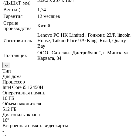
359.2 x 257 x 18.4
(ДxШxТ, мм)
Вес (кг.)
1,74
Гарантия
12 месяцев
Страна
Китай
производства
Lenovo PC HK Limited , Гонконг, 23/F, lincoln
Изготовитель
House, Taikoo Place 979 Kings Road, Quarry
Bay
ООО "Сателлит Дистрибушн", г. Минск, ул.
Поставщик
Карвата, 84
Тип
Для дома
Процессор
Intel Core i5 12450H
Оперативная память
16 ГБ
Объем накопителя
512 ГБ
Диагональ экрана
16″
Встроенная память видеокарты
-