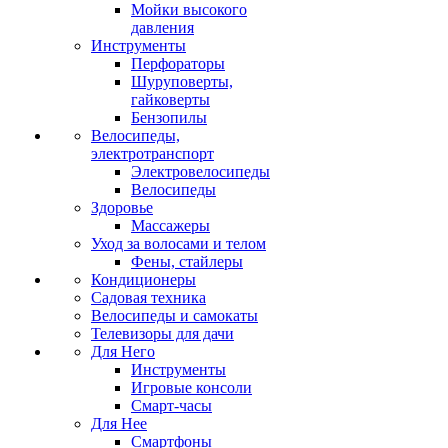
Мойки высокого
давления
Инструменты
Перфораторы
Шуруповерты,
гайковерты
Бензопилы
Велосипеды,
электротранспорт
Электровелосипеды
Велосипеды
Здоровье
Массажеры
Уход за волосами и телом
Фены, стайлеры
Кондиционеры
Садовая техника
Велосипеды и самокаты
Телевизоры для дачи
Для Него
Инструменты
Игровые консоли
Смарт-часы
Для Нее
Смартфоны