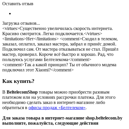
Оставить отзыв
Загрузка отзывов...
<virtues>Существенно увеличилась скорость интернета.
Красиво смотрится. Легко подключается.</virtues>
<limitations>Нет</limitations> <comment>Сходил в телеком,
заказал, оплатил, заказал мастера, забрал и принёс домой.
Подключил сам. От мастера отказываться не стал. Пришёл
мастер, проверил. Короче всё быстро и хорошо. Рад, что
пользуюсь услугами Белтелекома</comment>
<comment>Так а какой принцип? Ты от обычного модема
подключил этот Xiaomi?</comment>
Как купить?
В
BeltelecomShop
товары можно приобрести разовым
платежом или на условиях рассрочки платежа. Для этого
необходимо сделать заказ в интернет-магазине либо
обратиться в
офисы продаж «Белтелеком»
.
Для заказа товара в интернет-магазине shop.beltelecom.by
выполните, пожалуйста, следующие действия