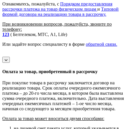
Ознакомьтесь, пожалуйста, с
Порядком предоставления
рассрочки платежа на товар физическим лицам
и
Типовой
формой договора на реализацию товара в рассрочку.
При возникновении вопросов, пожалуйста, звоните по
телефону:
123
( Белтелеком, МТС, A1, Life)
Или задайте вопрос специалисту в форме
обратной связи.
Оплата за товар, приобретенный в рассрочку
При покупке товара в рассрочку заключается договор на
реализацию товара. Срок оплаты очередного ежемесячного
платежа – до 20-го числа месяца, в котором была выставлена
сумма очередного платежа, включительно. Дата выставления
очередных ежемесячных платежей – 1-ое число месяца,
начиная со следующего за месяцем приобретения товара.
Оплата за товар может вноситься двумя способами:
на лицевой счет пакета услуг, который указывается в