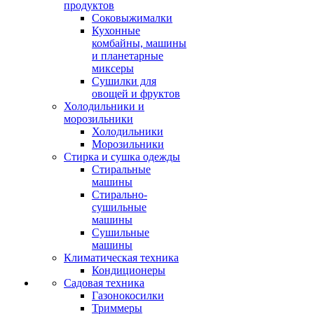
продуктов
Соковыжималки
Кухонные
комбайны, машины
и планетарные
миксеры
Сушилки для
овощей и фруктов
Холодильники и
морозильники
Холодильники
Морозильники
Стирка и сушка одежды
Стиральные
машины
Стирально-
сушильные
машины
Сушильные
машины
Климатическая техника
Кондиционеры
Садовая техника
Газонокосилки
Триммеры