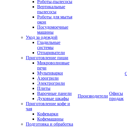
Роботы-пылесосы
Вертикальные
пылесосы
Роботы для мытья
окон
Посудомоечные
машины
Уход за одеждой
Гладильные
системы
Отпариватели
Приготовление пищи
Микроволновые
печи
Мультиварки
Аэрогрили
Электрогрили
Плиты
Варочные панели
Офисы
Производители
Духовые шкафы
продаж
Приготовление кофе и
чая
Кофеварки
Кофемашины
Подготовка и обработка