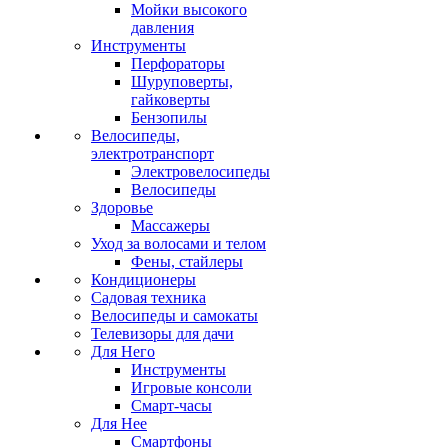
Мойки высокого
давления
Инструменты
Перфораторы
Шуруповерты,
гайковерты
Бензопилы
Велосипеды,
электротранспорт
Электровелосипеды
Велосипеды
Здоровье
Массажеры
Уход за волосами и телом
Фены, стайлеры
Кондиционеры
Садовая техника
Велосипеды и самокаты
Телевизоры для дачи
Для Него
Инструменты
Игровые консоли
Смарт-часы
Для Нее
Смартфоны