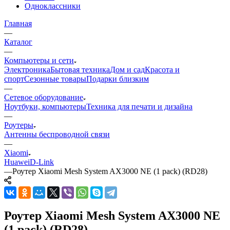
Одноклассники
Главная
—
Каталог
—
Компьютеры и сети
Электроника
Бытовая техника
Дом и сад
Красота и
спорт
Сезонные товары
Подарки близким
—
Сетевое оборудование
Ноутбуки, компьютеры
Техника для печати и дизайна
—
Роутеры
Антенны беспроводной связи
—
Xiaomi
Huawei
D-Link
—
Роутер Xiaomi Mesh System AX3000 NE (1 pack) (RD28)
Роутер Xiaomi Mesh System AX3000 NE
(1 pack) (RD28)