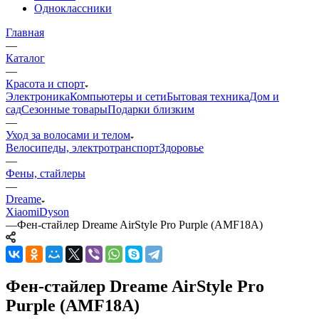
Одноклассники
Главная
—
Каталог
—
Красота и спорт
Электроника
Компьютеры и сети
Бытовая техника
Дом и
сад
Сезонные товары
Подарки близким
—
Уход за волосами и телом
Велосипеды, электротранспорт
Здоровье
—
Фены, стайлеры
—
Dreame
Xiaomi
Dyson
—
Фен-стайлер Dreame AirStyle Pro Purple (AMF18A)
Фен-стайлер Dreame AirStyle Pro
Purple (AMF18A)