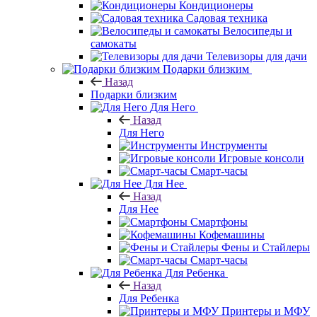
Кондиционеры
Садовая техника
Велосипеды и
самокаты
Телевизоры для дачи
Подарки близким
Назад
Подарки близким
Для Него
Назад
Для Него
Инструменты
Игровые консоли
Смарт-часы
Для Нее
Назад
Для Нее
Смартфоны
Кофемашины
Фены и Стайлеры
Смарт-часы
Для Ребенка
Назад
Для Ребенка
Принтеры и МФУ