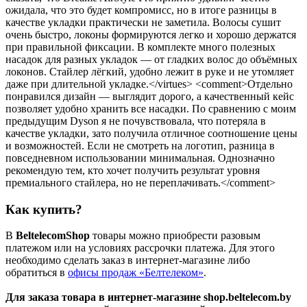
ожидала, что это будет компромисс, но в итоге разницы в
качестве укладки практически не заметила. Волосы сушит
очень быстро, локоны формируются легко и хорошо держатся
при правильной фиксации. В комплекте много полезных
насадок для разных укладок — от гладких волос до объёмных
локонов. Стайлер лёгкий, удобно лежит в руке и не утомляет
даже при длительной укладке.</virtues> <comment>Отдельно
понравился дизайн — выглядит дорого, а качественный кейс
позволяет удобно хранить все насадки. По сравнению с моим
предыдущим Dyson я не почувствовала, что потеряла в
качестве укладки, зато получила отличное соотношение цены
и возможностей. Если не смотреть на логотип, разница в
повседневном использовании минимальная. Однозначно
рекомендую тем, кто хочет получить результат уровня
премиального стайлера, но не переплачивать.</comment>
Как купить?
В
BeltelecomShop
товары можно приобрести разовым
платежом или на условиях рассрочки платежа. Для этого
необходимо сделать заказ в интернет-магазине либо
обратиться в
офисы продаж «Белтелеком»
.
Для заказа товара в интернет-магазине shop.beltelecom.by