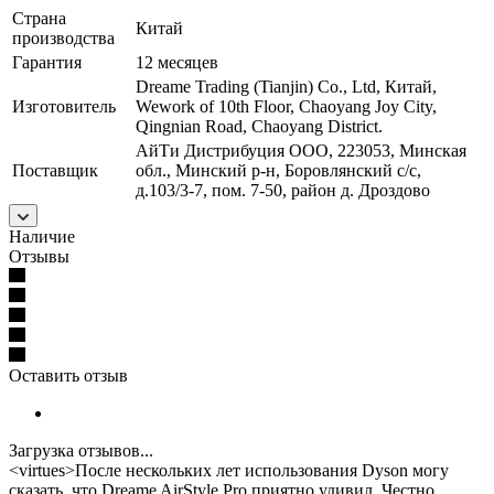
Страна
Китай
производства
Гарантия
12 месяцев
Dreame Trading (Tianjin) Co., Ltd, Китай,
Изготовитель
Wework of 10th Floor, Chaoyang Joy City,
Qingnian Road, Chaoyang District.
АйТи Дистрибуция ООО, 223053, Минская
Поставщик
обл., Минский р-н, Боровлянский с/с,
д.103/3-7, пом. 7-50, район д. Дроздово
Наличие
Отзывы
Оставить отзыв
Загрузка отзывов...
<virtues>После нескольких лет использования Dyson могу
сказать, что Dreame AirStyle Pro приятно удивил. Честно