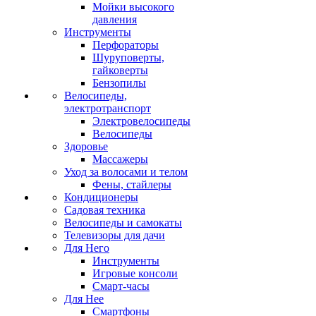
Мойки высокого
давления
Инструменты
Перфораторы
Шуруповерты,
гайковерты
Бензопилы
Велосипеды,
электротранспорт
Электровелосипеды
Велосипеды
Здоровье
Массажеры
Уход за волосами и телом
Фены, стайлеры
Кондиционеры
Садовая техника
Велосипеды и самокаты
Телевизоры для дачи
Для Него
Инструменты
Игровые консоли
Смарт-часы
Для Нее
Смартфоны