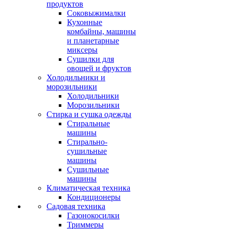
продуктов
Соковыжималки
Кухонные
комбайны, машины
и планетарные
миксеры
Сушилки для
овощей и фруктов
Холодильники и
морозильники
Холодильники
Морозильники
Стирка и сушка одежды
Стиральные
машины
Стирально-
сушильные
машины
Сушильные
машины
Климатическая техника
Кондиционеры
Садовая техника
Газонокосилки
Триммеры