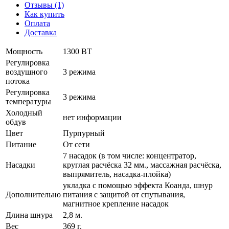
Отзывы (1)
Как купить
Оплата
Доставка
Мощность
1300 ВТ
Регулировка
воздушного
3 режима
потока
Регулировка
3 режима
температуры
Холодный
нет информации
обдув
Цвет
Пурпурный
Питание
От сети
7 насадок (в том числе: концентратор,
Насадки
круглая расчёска 32 мм., массажная расчёска,
выпрямитель, насадка-плойка)
укладка с помощью эффекта Коанда, шнур
Дополнительно
питания с защитой от спутывания,
магнитное крепление насадок
Длина шнура
2,8 м.
Вес
369 г.