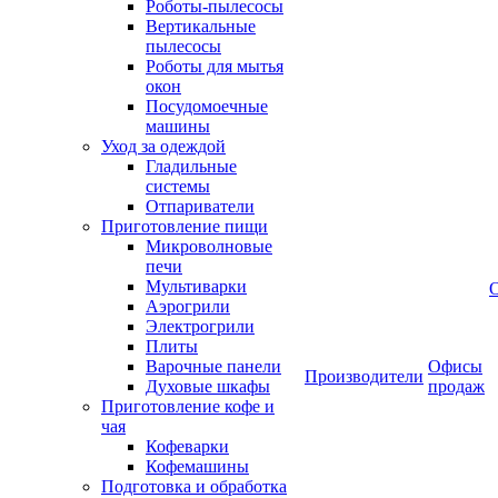
Роботы-пылесосы
Вертикальные
пылесосы
Роботы для мытья
окон
Посудомоечные
машины
Уход за одеждой
Гладильные
системы
Отпариватели
Приготовление пищи
Микроволновые
печи
Мультиварки
Аэрогрили
Электрогрили
Плиты
Варочные панели
Офисы
Производители
Духовые шкафы
продаж
Приготовление кофе и
чая
Кофеварки
Кофемашины
Подготовка и обработка