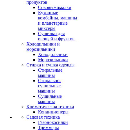
продуктов
Соковыжималки
Кухонные
комбайны, машины
и планетарные
миксеры
Сушилки для
овощей и фруктов
Холодильники и
морозильники
Холодильники
Морозильники
Стирка и сушка одежды
Стиральные
машины
Стирально-
сушильные
машины
Сушильные
машины
Климатическая техника
Кондиционеры
Садовая техника
Газонокосилки
Триммеры