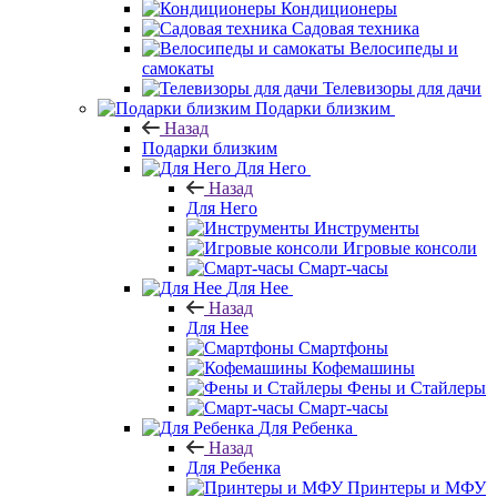
Кондиционеры
Садовая техника
Велосипеды и
самокаты
Телевизоры для дачи
Подарки близким
Назад
Подарки близким
Для Него
Назад
Для Него
Инструменты
Игровые консоли
Смарт-часы
Для Нее
Назад
Для Нее
Смартфоны
Кофемашины
Фены и Стайлеры
Смарт-часы
Для Ребенка
Назад
Для Ребенка
Принтеры и МФУ