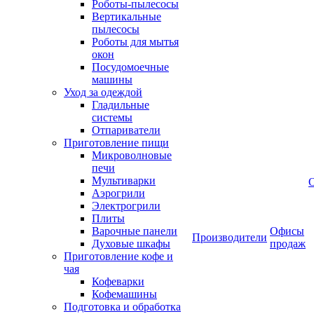
Роботы-пылесосы
Вертикальные
пылесосы
Роботы для мытья
окон
Посудомоечные
машины
Уход за одеждой
Гладильные
системы
Отпариватели
Приготовление пищи
Микроволновые
печи
Мультиварки
Аэрогрили
Электрогрили
Плиты
Варочные панели
Офисы
Производители
Духовые шкафы
продаж
Приготовление кофе и
чая
Кофеварки
Кофемашины
Подготовка и обработка