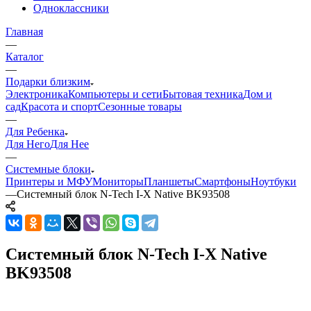
Одноклассники
Главная
—
Каталог
—
Подарки близким
Электроника
Компьютеры и сети
Бытовая техника
Дом и
сад
Красота и спорт
Сезонные товары
—
Для Ребенка
Для Него
Для Нее
—
Системные блоки
Принтеры и МФУ
Мониторы
Планшеты
Смартфоны
Ноутбуки
—
Системный блок N-Tech I-X Native BK93508
Системный блок N-Tech I-X Native
BK93508