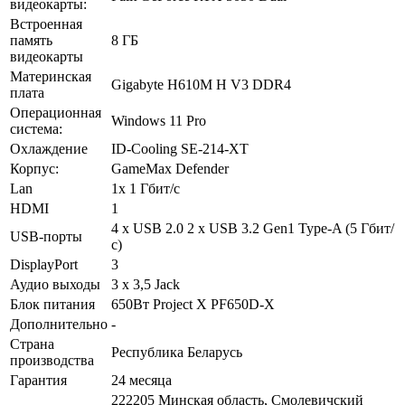
видеокарты:
Встроенная
память
8 ГБ
видеокарты
Материнская
Gigabyte H610M H V3 DDR4
плата
Операционная
Windows 11 Pro
система:
Охлаждение
ID-Cooling SE-214-XT
Корпус:
GameMax Defender
Lan
1x 1 Гбит/с
HDMI
1
4 x USB 2.0 2 x USB 3.2 Gen1 Type-A (5 Гбит/
USB-порты
с)
DisplayPort
3
Аудио выходы
3 x 3,5 Jack
Блок питания
650Вт Project X PF650D-X
Дополнительно
-
Страна
Республика Беларусь
производства
Гарантия
24 месяца
222205 Минская область, Смолевичский