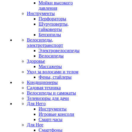
Мойки высокого
давления
Инструменты
Перфораторы
Шуруповерты,
гайковерты
Бензопилы
Велосипеды,
электротранспорт
Электровелосипеды
Велосипеды
Здоровье
Массажеры
Уход за волосами и телом
Фены, стайлеры
Кондиционеры
Садовая техника
Велосипеды и самокаты
Телевизоры для дачи
Для Него
Инструменты
Игровые консоли
Смарт-часы
Для Нее
Смартфоны