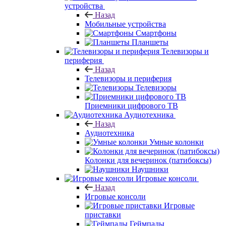
устройства
Назад
Мобильные устройства
Смартфоны
Планшеты
Телевизоры и
периферия
Назад
Телевизоры и периферия
Телевизоры
Приемники цифрового ТВ
Аудиотехника
Назад
Аудиотехника
Умные колонки
Колонки для вечеринок (патибоксы)
Наушники
Игровые консоли
Назад
Игровые консоли
Игровые
приставки
Геймпады