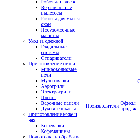
Роботы-пылесосы
Вертикальные
пылесосы
Роботы для мытья
окон
Посудомоечные
машины
Уход за одеждой
Гладильные
системы
Отпариватели
Приготовление пищи
Микроволновые
печи
Мультиварки
Аэрогрили
Электрогрили
Плиты
Варочные панели
Офисы
Производители
Духовые шкафы
продаж
Приготовление кофе и
чая
Кофеварки
Кофемашины
Подготовка и обработка