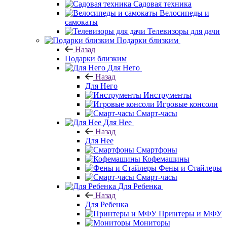
Садовая техника
Велосипеды и
самокаты
Телевизоры для дачи
Подарки близким
Назад
Подарки близким
Для Него
Назад
Для Него
Инструменты
Игровые консоли
Смарт-часы
Для Нее
Назад
Для Нее
Смартфоны
Кофемашины
Фены и Стайлеры
Смарт-часы
Для Ребенка
Назад
Для Ребенка
Принтеры и МФУ
Мониторы