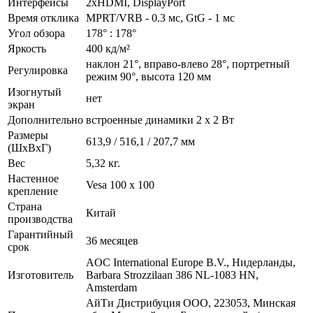
Интерфейсы
2хHDMI, DisplayPort
Время отклика
MPRT/VRB - 0.3 мс, GtG - 1 мс
Угол обзора
178° : 178°
Яркость
400 кд/м²
наклон 21°, вправо-влево 28°, портретный
Регулировка
режим 90°, высота 120 мм
Изогнутый
нет
экран
Дополнительно
встроенные динамики 2 x 2 Вт
Размеры
613,9 / 516,1 / 207,7 мм
(ШxВxГ)
Вес
5,32 кг.
Настенное
Vesa 100 x 100
крепление
Страна
Китай
производства
Гарантийный
36 месяцев
срок
AOC International Europe B.V., Нидерланды,
Изготовитель
Barbara Strozzilaan 386 NL-1083 HN,
Amsterdam
АйТи Дистрибуция ООО, 223053, Минская