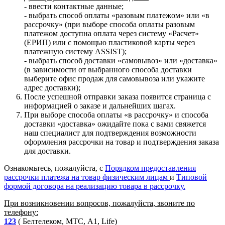
- ввести контактные данные;
- выбрать способ оплаты «разовым платежом» или «в
рассрочку» (при выборе способа оплаты разовым
платежом доступна оплата через систему «Расчет»
(ЕРИП) или с помощью пластиковой карты через
платежную систему ASSIST);
- выбрать способ доставки «самовывоз» или «доставка»
(в зависимости от выбранного способа доставки
выберите офис продаж для самовывоза или укажите
адрес доставки);
После успешной отправки заказа появится страница с
информацией о заказе и дальнейших шагах.
При выборе способа оплаты «в рассрочку» и способа
доставки «доставка» ожидайте пока с вами свяжется
наш специалист для подтверждения возможности
оформления рассрочки на товар и подтверждения заказа
для доставки.
Ознакомьтесь, пожалуйста, с
Порядком предоставления
рассрочки платежа на товар физическим лицам
и
Типовой
формой договора на реализацию товара в рассрочку.
При возникновении вопросов, пожалуйста, звоните по
телефону:
123
( Белтелеком, МТС, A1, Life)