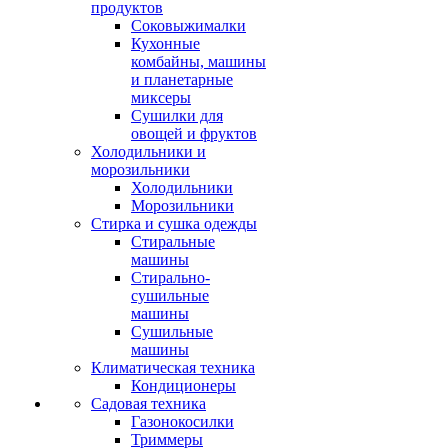
продуктов
Соковыжималки
Кухонные
комбайны, машины
и планетарные
миксеры
Сушилки для
овощей и фруктов
Холодильники и
морозильники
Холодильники
Морозильники
Стирка и сушка одежды
Стиральные
машины
Стирально-
сушильные
машины
Сушильные
машины
Климатическая техника
Кондиционеры
Садовая техника
Газонокосилки
Триммеры