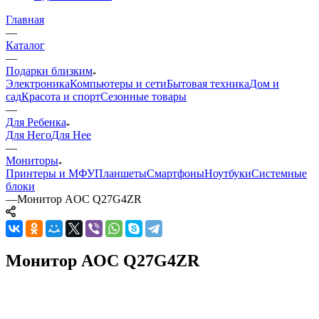
Главная
—
Каталог
—
Подарки близким
Электроника
Компьютеры и сети
Бытовая техника
Дом и
сад
Красота и спорт
Сезонные товары
—
Для Ребенка
Для Него
Для Нее
—
Мониторы
Принтеры и МФУ
Планшеты
Смартфоны
Ноутбуки
Системные
блоки
—
Монитор AOC Q27G4ZR
Монитор AOC Q27G4ZR