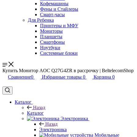
Кофемашины
Фены и Стайлеры
Смарт-часы
Для Ребенка
Принтеры и МФУ
Мониторы
Планшеты
Смартфоны
Ноутбуки
Системные блоки
Купить Монитор AOC Q27G4ZR в рассрочку | BeltelecomShop
Сравнение
0
Избранные товары
0
Корзина
0
Каталог
Назад
Каталог
Электроника
Назад
Электроника
Мобильные